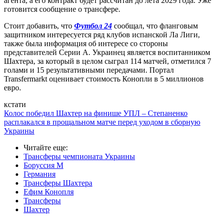
агента, а его контракт будет рассчитан до лета 2029 года. Уже
готовится сообщение о трансфере.
Стоит добавить, что
Футбол 24
сообщал, что фланговым
защитником интересуется ряд клубов испанской Ла Лиги,
также была информация об интересе со стороны
представителей Серии А. Украинец является воспитанником
Шахтера, за который в целом сыграл 114 матчей, отметился 7
голами и 15 результативными передачами. Портал
Transfermarkt оценивает стоимость Конопли в 5 миллионов
евро.
кстати
Колос победил Шахтер на финише УПЛ – Степаненко
расплакался в прощальном матче перед уходом в сборную
Украины
Читайте еще
:
Трансферы чемпионата Украины
Боруссия М
Германия
Трансферы Шахтера
Ефим Конопля
Трансферы
Шахтер