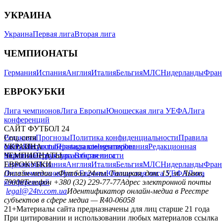
УКРАИНА
Украина
Первая лига
Вторая лига
ЧЕМПИОНАТЫ
Германия
Испания
Англия
Италия
Бельгия
МЛС
Нидерланды
Фран
ЕВРОКУБКИ
Лига чемпионов
Лига Европы
Юношеская лига УЕФА
Лига
конференций
САЙТ ФУТБОЛ 24
Редакция
Соц. сети
Прогнозы
Политика конфиденциальности
Правила
сайту
facebook
УКРАИНА
Контакты
x
youtube
Правила комментирования
instagram
telegram
viber
Редакционная
политика
Украина
ЧЕМПИОНАТЫ
Первая лига
Структура собственности
Вторая лига
Германия
ЕВРОКУБКИ
Испания
Англия
Италия
Бельгия
МЛС
Нидерланды
Фран
Лига чемпионов
Онлайн-медиа «Футбол 24»
Лига Европы
пл. Галицкая, дом. 15, м. Львов,
Юношеская лига УЕФА
Лига
конференций
79008
Телефон +380 (32) 229-77-77
Адрес электронной почты
legal@24tv.com.ua
Идентификатор онлайн-медиа в Реестре
субъектов в сфере медиа — R40-06058
21+
Материалы сайта предназначены для лиц старше 21 года
При цитировании и использовании любых материалов ссылка