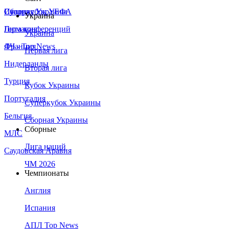
Сборная Украины
Италия
Суперкубок УЕФА
Украина
Германия
Лига конференций
Украина
Франция
ЛЧ - Top News
Первая лига
Нидерланды
Вторая лига
Турция
Кубок Украины
Португалия
Суперкубок Украины
Бельгия
Сборная Украины
Сборные
МЛС
Лига наций
Саудовская Аравия
ЧМ 2026
Чемпионаты
Англия
Испания
АПЛ Top News