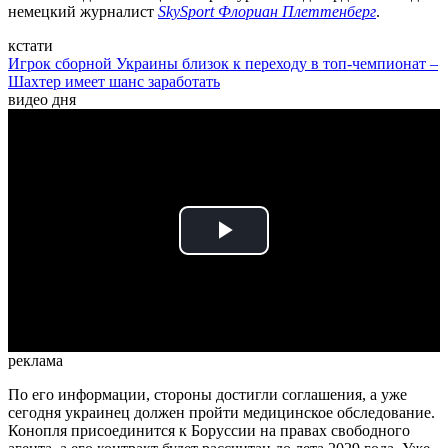
немецкий журналист
SkySport Флориан Плеттенберг
.
кстати
Игрок сборной Украины близок к переходу в топ-чемпионат –
Шахтер имеет шанс заработать
видео дня
Play
Video
реклама
По его информации, стороны достигли соглашения, а уже
сегодня украинец должен пройти медицинское обследование.
Конопля присоединится к Боруссии на правах свободного