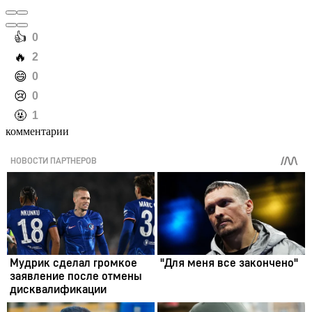
️👍
0
️🔥
2
️😄
0
️😢
0
️🤬
1
комментарии