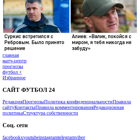
главная
матч-центр
прогнозы
футбол +
Избранное
САЙТ ФУТБОЛ 24
Редакция
Прогнозы
Политика конфиденциальности
Правила
сайту
Контакты
Правила комментирования
Редакционная
политика
Структура собственности
Соц. сети
facebook
x
youtube
instagram
telegram
viber