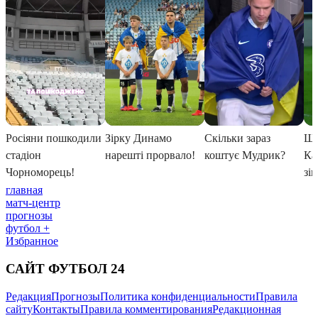
главная
матч-центр
прогнозы
футбол +
Избранное
САЙТ ФУТБОЛ 24
Редакция
Прогнозы
Политика конфиденциальности
Правила
сайту
Контакты
Правила комментирования
Редакционная