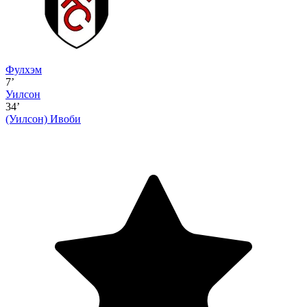
Фулхэм
7’
Уилсон
34’
(Уилсон)
Ивоби