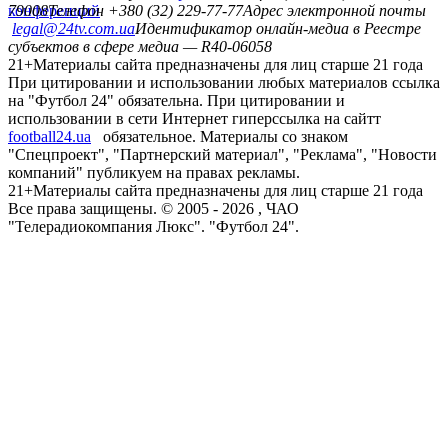
конференций
79008
Телефон +380 (32) 229-77-77
Адрес электронной почты
legal@24tv.com.ua
Идентификатор онлайн-медиа в Реестре
субъектов в сфере медиа — R40-06058
21+
Материалы сайта предназначены для лиц старше 21 года
При цитировании и использовании любых материалов ссылка
на "Футбол 24" обязательна. При цитировании и
использовании в сети Интернет гиперссылка на сайтт
football24.ua
обязательное. Материалы со знаком
"Спецпроект", "Партнерский материал", "Реклама", "Новости
компаний" публикуем на правах рекламы.
21+
Материалы сайта предназначены для лиц старше 21 года
Все права защищены. © 2005 -
2026
, ЧАО
"Телерадиокомпания Люкс". "Футбол 24".