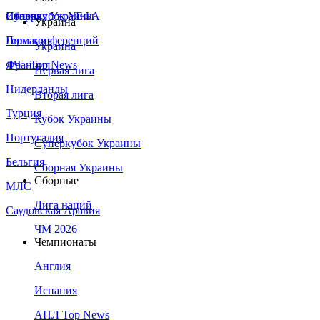
Сборная Украины
Италия
Суперкубок УЕФА
Украина
Германия
Лига конференций
Украина
Франция
ЛЧ - Top News
Первая лига
Нидерланды
Вторая лига
Турция
Кубок Украины
Португалия
Суперкубок Украины
Бельгия
Сборная Украины
Сборные
МЛС
Лига наций
Саудовская Аравия
ЧМ 2026
Чемпионаты
Англия
Испания
АПЛ Top News