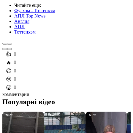
Читайте еще
:
Фулхэм - Тоттенхэм
АПЛ Top News
Англия
АПЛ
Тоттенхэм
️👍
0
️🔥
0
️😄
0
️😢
0
️🤬
0
комментарии