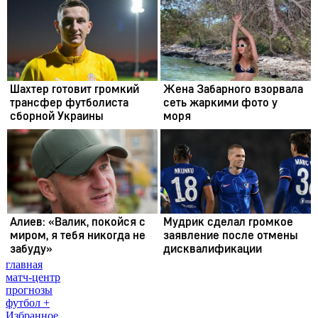
главная
матч-центр
прогнозы
футбол +
Избранное