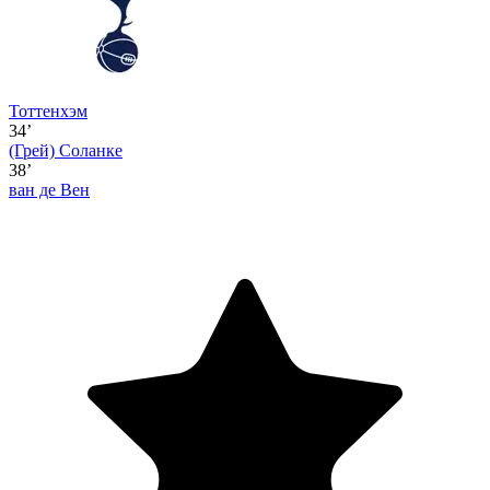
Тоттенхэм
34’
(Грей)
Соланке
38’
ван де Вен