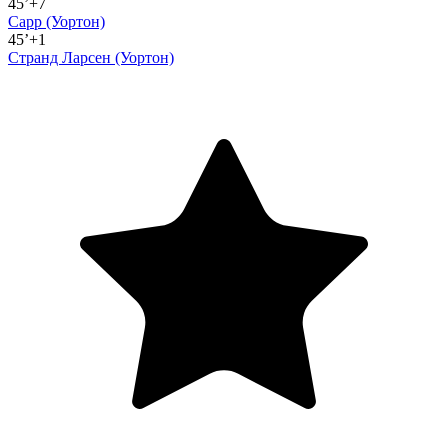
45’+7
Сарр
(Уортон)
45’+1
Странд Ларсен
(Уортон)