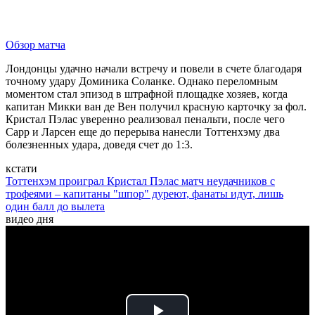
Обзор матча
Лондонцы удачно начали встречу и повели в счете благодаря
точному удару Доминика Соланке. Однако переломным
моментом стал эпизод в штрафной площадке хозяев, когда
капитан Микки ван де Вен получил красную карточку за фол.
Кристал Пэлас уверенно реализовал пенальти, после чего
Сарр и Ларсен еще до перерыва нанесли Тоттенхэму два
болезненных удара, доведя счет до 1:3.
кстати
Тоттенхэм проиграл Кристал Пэлас матч неудачников с
трофеями – капитаны "шпор" дуреют, фанаты идут, лишь
один балл до вылета
видео дня