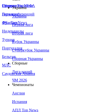
Сборная Украины
Италия
Суперкубок УЕФА
Украина
Германия
Лига конференций
Украина
Франция
ЛЧ - Top News
Первая лига
Нидерланды
Вторая лига
Турция
Кубок Украины
Португалия
Суперкубок Украины
Бельгия
Сборная Украины
Сборные
МЛС
Лига наций
Саудовская Аравия
ЧМ 2026
Чемпионаты
Англия
Испания
АПЛ Top News