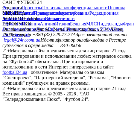
САЙТ ФУТБОЛ 24
Редакция
Соц. сети
Прогнозы
Политика конфиденциальности
Правила
сайту
facebook
УКРАИНА
Контакты
x
youtube
Правила комментирования
instagram
telegram
viber
Редакционная
политика
Украина
ЧЕМПИОНАТЫ
Первая лига
Структура собственности
Вторая лига
Германия
ЕВРОКУБКИ
Испания
Англия
Италия
Бельгия
МЛС
Нидерланды
Фран
Лига чемпионов
Онлайн-медиа «Футбол 24»
Лига Европы
пл. Галицкая, дом. 15, м. Львов,
Юношеская лига УЕФА
Лига
конференций
79008
Телефон +380 (32) 229-77-77
Адрес электронной почты
legal@24tv.com.ua
Идентификатор онлайн-медиа в Реестре
субъектов в сфере медиа — R40-06058
21+
Материалы сайта предназначены для лиц старше 21 года
При цитировании и использовании любых материалов ссылка
на "Футбол 24" обязательна. При цитировании и
использовании в сети Интернет гиперссылка на сайтт
football24.ua
обязательное. Материалы со знаком
"Спецпроект", "Партнерский материал", "Реклама", "Новости
компаний" публикуем на правах рекламы.
21+
Материалы сайта предназначены для лиц старше 21 года
Все права защищены. © 2005 -
2026
, ЧАО
"Телерадиокомпания Люкс". "Футбол 24".