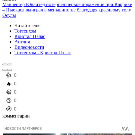
Манчестер Юнайтед потерпел первое поражение при Каррике
– Ньюкасл выиграл в меньшинстве благодаря красивому голу
Осулы
Читайте еще
:
Тоттенхэм
Кристал Пэлас
Англия
Видеоновости
Тоттенхэм - Кристал Пэлас
️👍
0
️🔥
0
️😄
0
️😢
0
️🤬
0
комментарии