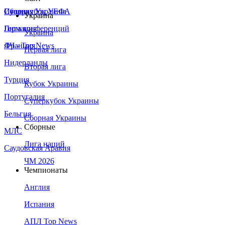
Сборная Украины
Италия
Суперкубок УЕФА
Украина
Германия
Лига конференций
Украина
Франция
ЛЧ - Top News
Первая лига
Нидерланды
Вторая лига
Турция
Кубок Украины
Португалия
Суперкубок Украины
Бельгия
Сборная Украины
Сборные
МЛС
Лига наций
Саудовская Аравия
ЧМ 2026
Чемпионаты
Англия
Испания
АПЛ Top News