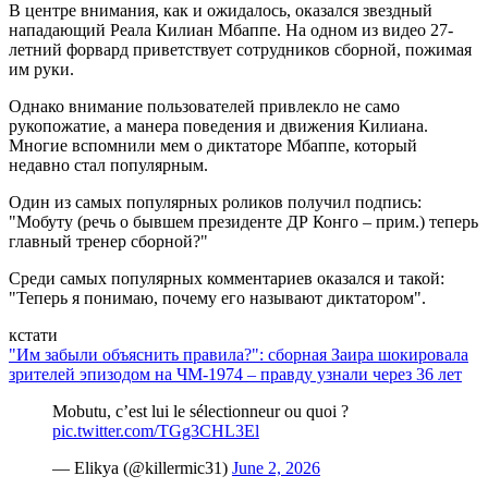
В центре внимания, как и ожидалось, оказался звездный
нападающий Реала Килиан Мбаппе. На одном из видео 27-
летний форвард приветствует сотрудников сборной, пожимая
им руки.
Однако внимание пользователей привлекло не само
рукопожатие, а манера поведения и движения Килиана.
Многие вспомнили мем о диктаторе Мбаппе, который
недавно стал популярным.
Один из самых популярных роликов получил подпись:
"Мобуту (речь о бывшем президенте ДР Конго – прим.) теперь
главный тренер сборной?"
Среди самых популярных комментариев оказался и такой:
"Теперь я понимаю, почему его называют диктатором".
кстати
"Им забыли объяснить правила?": сборная Заира шокировала
зрителей эпизодом на ЧМ-1974 – правду узнали через 36 лет
Mobutu, c’est lui le sélectionneur ou quoi ?
pic.twitter.com/TGg3CHL3El
— Elikya (@killermic31)
June 2, 2026