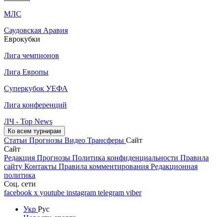
МЛС
Саудовская Аравия
Еврокубки
Лига чемпионов
Лига Европы
Суперкубок УЕФА
Лига конференций
ЛЧ - Top News
Ко всем турнирам
Статьи
Прогнозы
Видео
Трансферы
Сайт
Сайт
Редакция
Прогнозы
Политика конфиденциальности
Правила
сайту
Контакты
Правила комментирования
Редакционная
политика
Соц. сети
facebook
x
youtube
instagram
telegram
viber
Укр
Рус