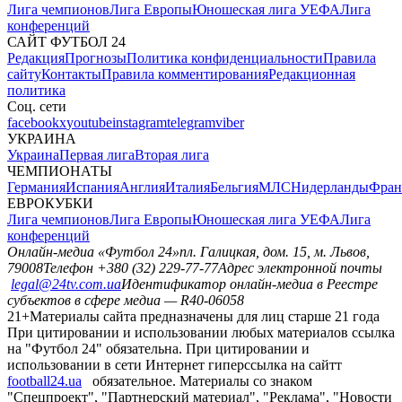
Лига чемпионов
Лига Европы
Юношеская лига УЕФА
Лига
конференций
САЙТ ФУТБОЛ 24
Редакция
Прогнозы
Политика конфиденциальности
Правила
сайту
Контакты
Правила комментирования
Редакционная
политика
Соц. сети
facebook
x
youtube
instagram
telegram
viber
УКРАИНА
Украина
Первая лига
Вторая лига
ЧЕМПИОНАТЫ
Германия
Испания
Англия
Италия
Бельгия
МЛС
Нидерланды
Фран
ЕВРОКУБКИ
Лига чемпионов
Лига Европы
Юношеская лига УЕФА
Лига
конференций
Онлайн-медиа «Футбол 24»
пл. Галицкая, дом. 15, м. Львов,
79008
Телефон +380 (32) 229-77-77
Адрес электронной почты
legal@24tv.com.ua
Идентификатор онлайн-медиа в Реестре
субъектов в сфере медиа — R40-06058
21+
Материалы сайта предназначены для лиц старше 21 года
При цитировании и использовании любых материалов ссылка
на "Футбол 24" обязательна. При цитировании и
использовании в сети Интернет гиперссылка на сайтт
football24.ua
обязательное. Материалы со знаком
"Спецпроект", "Партнерский материал", "Реклама", "Новости