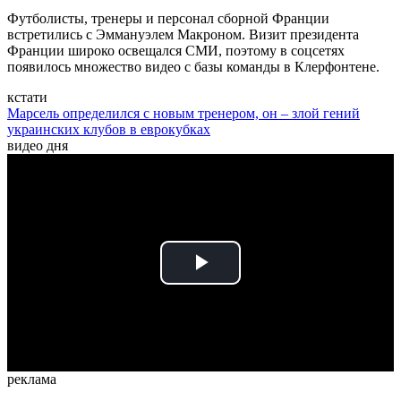
Футболисты, тренеры и персонал сборной Франции
встретились с Эммануэлем Макроном. Визит президента
Франции широко освещался СМИ, поэтому в соцсетях
появилось множество видео с базы команды в Клерфонтене.
кстати
Марсель определился с новым тренером, он – злой гений
украинских клубов в еврокубках
видео дня
Play
Video
реклама