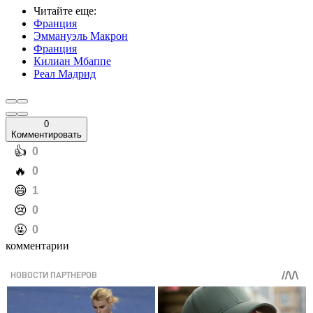
Читайте еще
:
Франция
Эммануэль Макрон
Франция
Килиан Мбаппе
Реал Мадрид
0
Комментировать
️👍
0
️🔥
0
️😄
1
️😢
0
️🤬
0
комментарии