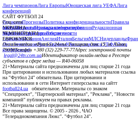
Лига чемпионов
Лига Европы
Юношеская лига УЕФА
Лига
конференций
САЙТ ФУТБОЛ 24
Редакция
Соц. сети
Прогнозы
Политика конфиденциальности
Правила
сайту
facebook
УКРАИНА
Контакты
x
youtube
Правила комментирования
instagram
telegram
viber
Редакционная
политика
Украина
ЧЕМПИОНАТЫ
Первая лига
Структура собственности
Вторая лига
Германия
ЕВРОКУБКИ
Испания
Англия
Италия
Бельгия
МЛС
Нидерланды
Фран
Лига чемпионов
Онлайн-медиа «Футбол 24»
Лига Европы
пл. Галицкая, дом. 15, м. Львов,
Юношеская лига УЕФА
Лига
конференций
79008
Телефон +380 (32) 229-77-77
Адрес электронной почты
legal@24tv.com.ua
Идентификатор онлайн-медиа в Реестре
субъектов в сфере медиа — R40-06058
21+
Материалы сайта предназначены для лиц старше 21 года
При цитировании и использовании любых материалов ссылка
на "Футбол 24" обязательна. При цитировании и
использовании в сети Интернет гиперссылка на сайтт
football24.ua
обязательное. Материалы со знаком
"Спецпроект", "Партнерский материал", "Реклама", "Новости
компаний" публикуем на правах рекламы.
21+
Материалы сайта предназначены для лиц старше 21 года
Все права защищены. © 2005 -
2026
, ЧАО
"Телерадиокомпания Люкс". "Футбол 24".