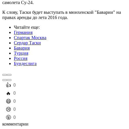
самолета Су-24.
К слову, Таски будет выступать в мюнхенской "Баварии" на
правах аренды до лета 2016 года.
Читайте еще
:
Германия
Спартак Москва
Сердар Таски
Бавария
Турция
Россия
Бундеслига
️👍
0
️🔥
0
️😄
0
️😢
0
️🤬
0
комментарии