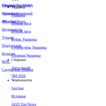
Сборная Украины
Италия
Суперкубок УЕФА
Украина
Германия
Лига конференций
Украина
Франция
ЛЧ - Top News
Первая лига
Нидерланды
Вторая лига
Турция
Кубок Украины
Португалия
Суперкубок Украины
Бельгия
Сборная Украины
Сборные
МЛС
Лига наций
Саудовская Аравия
ЧМ 2026
Чемпионаты
Англия
Испания
АПЛ Top News