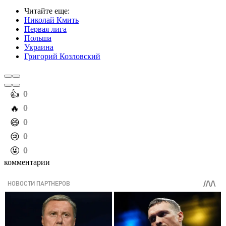
Читайте еще
:
Николай Кмить
Первая лига
Польша
Украина
Григорий Козловский
️👍
0
️🔥
0
️😄
0
️😢
0
️🤬
0
комментарии