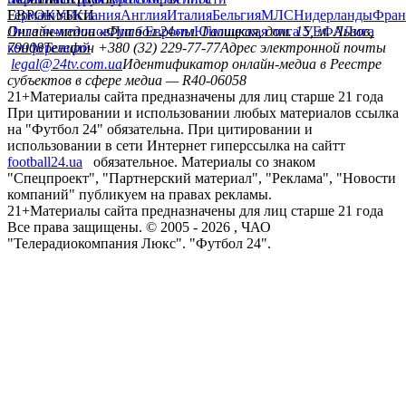
Германия
ЕВРОКУБКИ
Испания
Англия
Италия
Бельгия
МЛС
Нидерланды
Фран
Лига чемпионов
Онлайн-медиа «Футбол 24»
Лига Европы
пл. Галицкая, дом. 15, м. Львов,
Юношеская лига УЕФА
Лига
конференций
79008
Телефон +380 (32) 229-77-77
Адрес электронной почты
legal@24tv.com.ua
Идентификатор онлайн-медиа в Реестре
субъектов в сфере медиа — R40-06058
21+
Материалы сайта предназначены для лиц старше 21 года
При цитировании и использовании любых материалов ссылка
на "Футбол 24" обязательна. При цитировании и
использовании в сети Интернет гиперссылка на сайтт
football24.ua
обязательное. Материалы со знаком
"Спецпроект", "Партнерский материал", "Реклама", "Новости
компаний" публикуем на правах рекламы.
21+
Материалы сайта предназначены для лиц старше 21 года
Все права защищены. © 2005 -
2026
, ЧАО
"Телерадиокомпания Люкс". "Футбол 24".