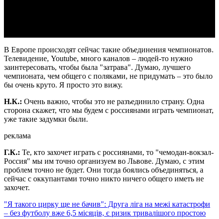
Video
В Европе происходят сейчас такие объединения чемпионатов.
Телевидение, Youtube, много каналов – людей-то нужно
заинтересовать, чтобы была "затрава". Думаю, лучшего
чемпионата, чем общего с поляками, не придумать – это было
бы очень круто. Я просто это вижу.
Н.К.:
Очень важно, чтобы это не разъединило страну. Одна
сторона скажет, что мы будем с россиянами играть чемпионат,
уже такие задумки были.
реклама
Г.К.:
Те, кто захочет играть с россиянами, то "чемодан-вокзал-
Россия" мы им точно организуем во Львове. Думаю, с этим
проблем точно не будет. Они тогда боялись объединяться, а
сейчас с оккупантами точно никто ничего общего иметь не
захочет.
"Я такого цирку ще не бачив": Друга ліга на межі катастрофи
– без футболу вже 6,5 місяців, є ризик тривалішого простою