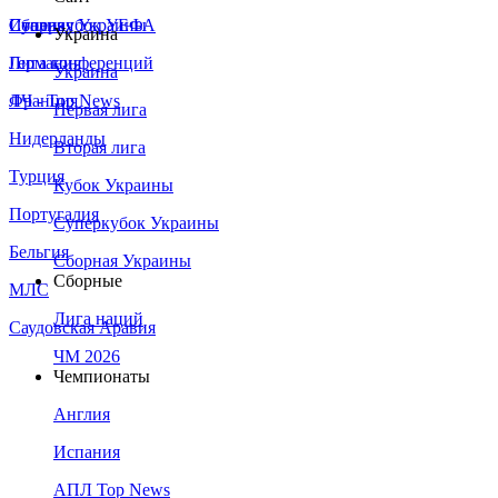
Сборная Украины
Италия
Суперкубок УЕФА
Украина
Германия
Лига конференций
Украина
Франция
ЛЧ - Top News
Первая лига
Нидерланды
Вторая лига
Турция
Кубок Украины
Португалия
Суперкубок Украины
Бельгия
Сборная Украины
Сборные
МЛС
Лига наций
Саудовская Аравия
ЧМ 2026
Чемпионаты
Англия
Испания
АПЛ Top News