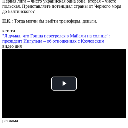
Первая лига – чисто украинская одна зона, вторая – чисто
польская. Представляете потенциал страны от Черного моря
до Балтийского?
Н.К.:
Тогда могли бы выйти трансферы, деньги.
кстати
"Я думал, что Гриша перегрелся в Майами на солнце":
президент Ингульца – об отношениях с Козловским
видео дня
Play
Video
реклама