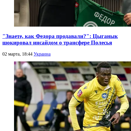
"Знаете, как Федора продавали?": Цыганык
шокировал инсайдом о трансфере Полесья
02 марта, 18:44
Украина