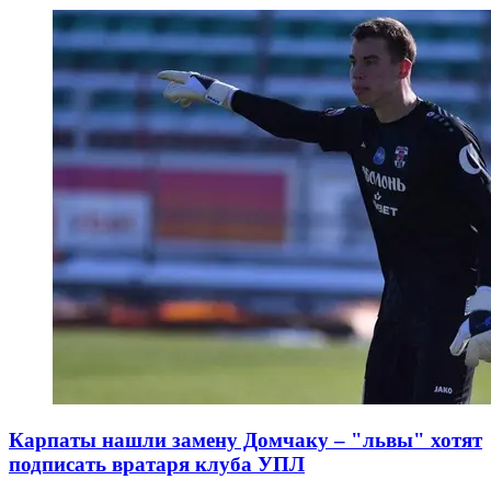
Карпаты нашли замену Домчаку – "львы" хотят
подписать вратаря клуба УПЛ