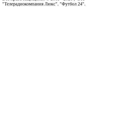
"Телерадиокомпания Люкс". "Футбол 24".