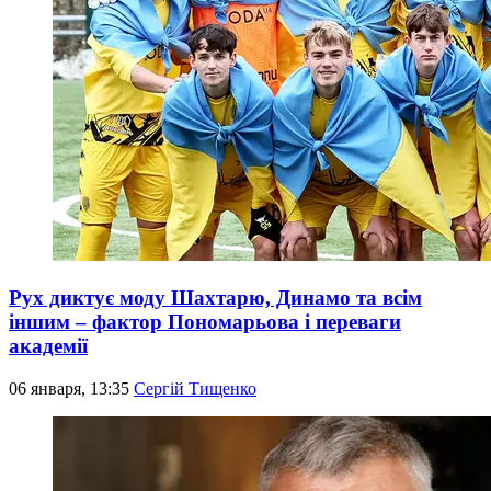
Рух диктує моду Шахтарю, Динамо та всім
іншим – фактор Пономарьова і переваги
академії
06 января, 13:35
Сергій Тищенко