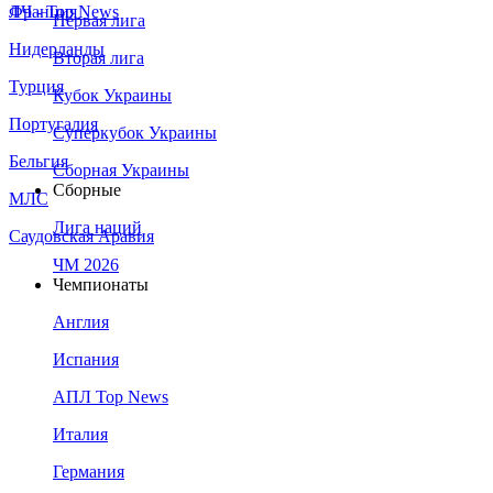
Франция
ЛЧ - Top News
Первая лига
Нидерланды
Вторая лига
Турция
Кубок Украины
Португалия
Суперкубок Украины
Бельгия
Сборная Украины
Сборные
МЛС
Лига наций
Саудовская Аравия
ЧМ 2026
Чемпионаты
Англия
Испания
АПЛ Top News
Италия
Германия