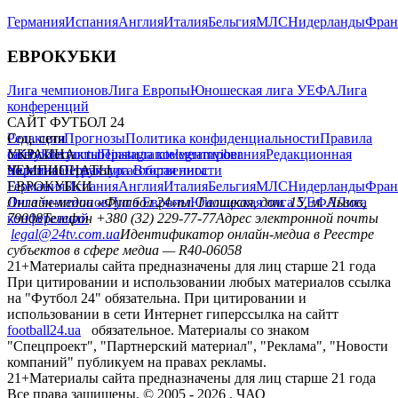
Германия
Испания
Англия
Италия
Бельгия
МЛС
Нидерланды
Фран
ЕВРОКУБКИ
Лига чемпионов
Лига Европы
Юношеская лига УЕФА
Лига
конференций
САЙТ ФУТБОЛ 24
Редакция
Соц. сети
Прогнозы
Политика конфиденциальности
Правила
сайту
facebook
УКРАИНА
Контакты
x
youtube
Правила комментирования
instagram
telegram
viber
Редакционная
политика
Украина
ЧЕМПИОНАТЫ
Первая лига
Структура собственности
Вторая лига
Германия
ЕВРОКУБКИ
Испания
Англия
Италия
Бельгия
МЛС
Нидерланды
Фран
Лига чемпионов
Онлайн-медиа «Футбол 24»
Лига Европы
пл. Галицкая, дом. 15, м. Львов,
Юношеская лига УЕФА
Лига
конференций
79008
Телефон +380 (32) 229-77-77
Адрес электронной почты
legal@24tv.com.ua
Идентификатор онлайн-медиа в Реестре
субъектов в сфере медиа — R40-06058
21+
Материалы сайта предназначены для лиц старше 21 года
При цитировании и использовании любых материалов ссылка
на "Футбол 24" обязательна. При цитировании и
использовании в сети Интернет гиперссылка на сайтт
football24.ua
обязательное. Материалы со знаком
"Спецпроект", "Партнерский материал", "Реклама", "Новости
компаний" публикуем на правах рекламы.
21+
Материалы сайта предназначены для лиц старше 21 года
Все права защищены. © 2005 -
2026
, ЧАО