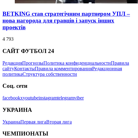
BETKING став стратегічним партнером УПЛ –
нова нагорода для гравців і запуск інших
проектів
4 793
САЙТ ФУТБОЛ 24
Редакция
Прогнозы
Политика конфиденциальности
Правила
сайту
Контакты
Правила комментирования
Редакционная
политика
Структура собственности
Соц. сети
facebook
x
youtube
instagram
telegram
viber
УКРАИНА
Украина
Первая лига
Вторая лига
ЧЕМПИОНАТЫ