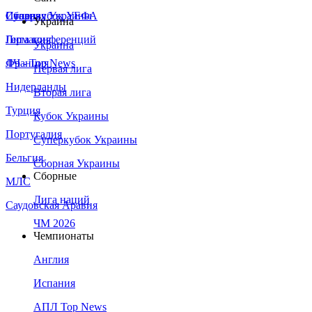
Сборная Украины
Италия
Суперкубок УЕФА
Украина
Германия
Лига конференций
Украина
Франция
ЛЧ - Top News
Первая лига
Нидерланды
Вторая лига
Турция
Кубок Украины
Португалия
Суперкубок Украины
Бельгия
Сборная Украины
Сборные
МЛС
Лига наций
Саудовская Аравия
ЧМ 2026
Чемпионаты
Англия
Испания
АПЛ Top News