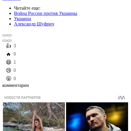
Читайте еще
:
Война России против Украины
Украина
Александр Шуфрич
️👍
3
️🔥
0
️😄
1
️😢
0
️🤬
0
комментарии