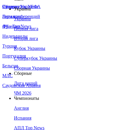
Сборная Украины
Италия
Суперкубок УЕФА
Украина
Германия
Лига конференций
Украина
Франция
ЛЧ - Top News
Первая лига
Нидерланды
Вторая лига
Турция
Кубок Украины
Португалия
Суперкубок Украины
Бельгия
Сборная Украины
Сборные
МЛС
Лига наций
Саудовская Аравия
ЧМ 2026
Чемпионаты
Англия
Испания
АПЛ Top News