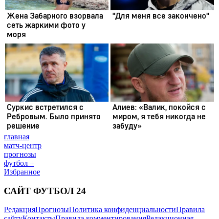
главная
матч-центр
прогнозы
футбол +
Избранное
САЙТ ФУТБОЛ 24
Редакция
Прогнозы
Политика конфиденциальности
Правила
сайту
Контакты
Правила комментирования
Редакционная