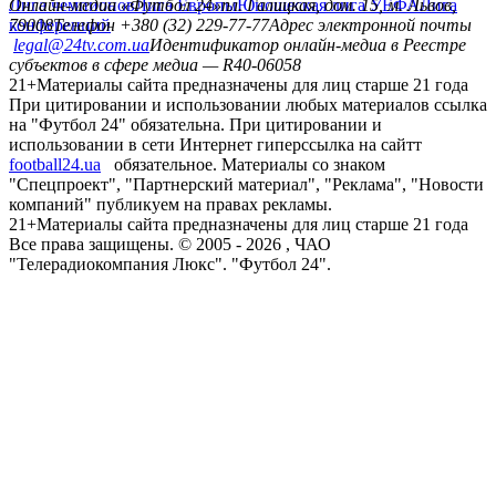
Лига чемпионов
Онлайн-медиа «Футбол 24»
Лига Европы
пл. Галицкая, дом. 15, м. Львов,
Юношеская лига УЕФА
Лига
конференций
79008
Телефон +380 (32) 229-77-77
Адрес электронной почты
legal@24tv.com.ua
Идентификатор онлайн-медиа в Реестре
субъектов в сфере медиа — R40-06058
21+
Материалы сайта предназначены для лиц старше 21 года
При цитировании и использовании любых материалов ссылка
на "Футбол 24" обязательна. При цитировании и
использовании в сети Интернет гиперссылка на сайтт
football24.ua
обязательное. Материалы со знаком
"Спецпроект", "Партнерский материал", "Реклама", "Новости
компаний" публикуем на правах рекламы.
21+
Материалы сайта предназначены для лиц старше 21 года
Все права защищены. © 2005 -
2026
, ЧАО
"Телерадиокомпания Люкс". "Футбол 24".