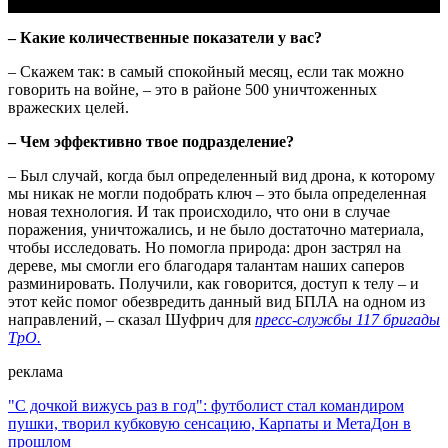
– Какие количественные показатели у вас?
– Скажем так: в самый спокойный месяц, если так можно
говорить на войне, – это в районе 500 уничтоженных
вражеских целей.
– Чем эффективно твое подразделение?
– Был случай, когда был определенный вид дрона, к которому
мы никак не могли подобрать ключ – это была определенная
новая технология. И так происходило, что они в случае
поражения, уничтожались, и не было достаточно материала,
чтобы исследовать. Но помогла природа: дрон застрял на
дереве, мы смогли его благодаря талантам наших саперов
разминировать. Получили, как говорится, доступ к телу – и
этот кейс помог обезвредить данный вид БПЛА на одном из
направлений, – сказал Шуфрич для
пресс-службы 117 бригады
ТрО.
реклама
"С дочкой вижусь раз в год": футболист стал командиром
пушки, творил кубковую сенсацию, Карпаты и МетаДон в
прошлом