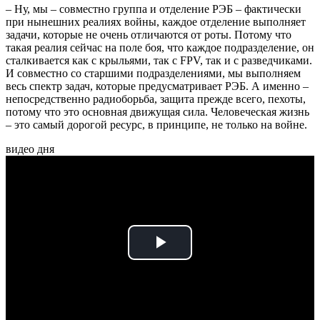
– Ну, мы – совместно группа и отделение РЭБ – фактически
при нынешних реалиях войны, каждое отделение выполняет
задачи, которые не очень отличаются от роты. Потому что
такая реалия сейчас на поле боя, что каждое подразделение, он
сталкивается как с крыльями, так с FPV, так и с разведчиками.
И совместно со старшими подразделениями, мы выполняем
весь спектр задач, которые предусматривает РЭБ. А именно –
непосредственно радиоборьба, защита прежде всего, пехоты,
потому что это основная движущая сила. Человеческая жизнь
– это самый дорогой ресурс, в принципе, не только на войне.
видео дня
Play
Video