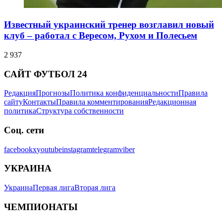
Известный украинский тренер возглавил новый
клуб – работал с Вересом, Рухом и Полесьем
2 937
САЙТ ФУТБОЛ 24
Редакция
Прогнозы
Политика конфиденциальности
Правила
сайту
Контакты
Правила комментирования
Редакционная
политика
Структура собственности
Соц. сети
facebook
x
youtube
instagram
telegram
viber
УКРАИНА
Украина
Первая лига
Вторая лига
ЧЕМПИОНАТЫ