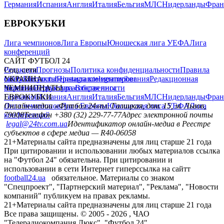
Германия
Испания
Англия
Италия
Бельгия
МЛС
Нидерланды
Фран
ЕВРОКУБКИ
Лига чемпионов
Лига Европы
Юношеская лига УЕФА
Лига
конференций
САЙТ ФУТБОЛ 24
Редакция
Соц. сети
Прогнозы
Политика конфиденциальности
Правила
сайту
facebook
УКРАИНА
Контакты
x
youtube
Правила комментирования
instagram
telegram
viber
Редакционная
политика
Украина
ЧЕМПИОНАТЫ
Первая лига
Структура собственности
Вторая лига
Германия
ЕВРОКУБКИ
Испания
Англия
Италия
Бельгия
МЛС
Нидерланды
Фран
Лига чемпионов
Онлайн-медиа «Футбол 24»
Лига Европы
пл. Галицкая, дом. 15, м. Львов,
Юношеская лига УЕФА
Лига
конференций
79008
Телефон +380 (32) 229-77-77
Адрес электронной почты
legal@24tv.com.ua
Идентификатор онлайн-медиа в Реестре
субъектов в сфере медиа — R40-06058
21+
Материалы сайта предназначены для лиц старше 21 года
При цитировании и использовании любых материалов ссылка
на "Футбол 24" обязательна. При цитировании и
использовании в сети Интернет гиперссылка на сайтт
football24.ua
обязательное. Материалы со знаком
"Спецпроект", "Партнерский материал", "Реклама", "Новости
компаний" публикуем на правах рекламы.
21+
Материалы сайта предназначены для лиц старше 21 года
Все права защищены. © 2005 -
2026
, ЧАО
"Телерадиокомпания Люкс". "Футбол 24".