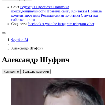
Сайт
Редакция
Прогнозы
Политика
конфиденциальности
Правила сайту
Контакты
Правила
комментирования
Редакционная политика
Структура
собственности
Соц. сети
facebook
x
youtube
instagram
telegram
viber
Футбол 24
Александр Шуфрич
Александр Шуфрич
Компактно
Большие карточки