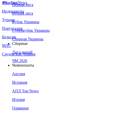
Франция
ЛЧ - Top News
Первая лига
Нидерланды
Вторая лига
Турция
Кубок Украины
Португалия
Суперкубок Украины
Бельгия
Сборная Украины
Сборные
МЛС
Лига наций
Саудовская Аравия
ЧМ 2026
Чемпионаты
Англия
Испания
АПЛ Top News
Италия
Германия