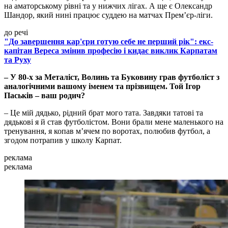
на аматорському рівні та у нижчих лігах. А ще є Олександр
Шандор, який нині працює суддею на матчах Прем’єр-ліги.
до речі
"До завершення кар'єри готую себе не перший рік": екс-
капітан Вереса змінив професію і кидає виклик Карпатам
та Руху
– У 80-х за Металіст, Волинь та Буковину грав футболіст з
аналогічними вашому іменем та прізвищем. Той Ігор
Паськів – ваш родич?
– Це мій дядько, рідний брат мого тата. Завдяки татові та
дядькові я й став футболістом. Вони брали мене маленького на
тренування, я копав м’ячем по воротах, полюбив футбол, а
згодом потрапив у школу Карпат.
реклама
реклама