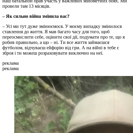
наш батальйон брав участь у важливих мінометних боях. Ми
провели там 13 місяців.
– Як сильно війна змінила вас?
– Усі ми тут дуже змінюємося. У моєму випадку змінилося
ставлення до життя. Я мав багато часу для того, щоб
переосмислити себе, оцінити свої дії, подумати про те, що я
робив правильно, а що – ні. Ти все життя займаєшся
футболом, відчуваєш ейфорію від гри. А на війні в тебе є
зброя і ти можеш розраховувати виключно на неї.
реклама
реклама