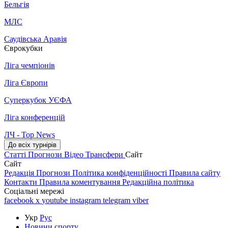
Бельгія
МЛС
Саудівська Аравія
Єврокубки
Ліга чемпіонів
Ліга Європи
Суперкубок УЄФА
Ліга конференцій
ЛЧ - Top News
До всіх турнірів
Статті
Прогнози
Відео
Трансфери
Сайт
Сайт
Редакція
Прогнози
Політика конфіденційності
Правила сайту
Контакти
Правила коментування
Редакційна політика
Соціальні мережі
facebook
x
youtube
instagram
telegram
viber
Укр
Рус
Новини спорту