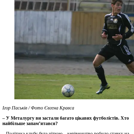
Ігор Паськів / Фото Євгена Кравса
– У Металургу ви застали багато цікавих футболістів. Хто
найбільше запам’ятався?
– Політика клубу була чіткою – керівництво робило ставку на