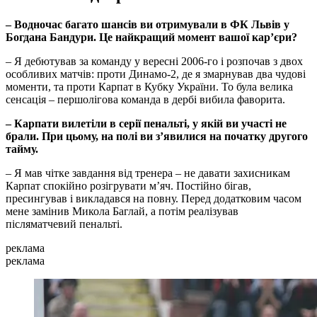
– Водночас багато шансів ви отримували в ФК Львів у
Богдана Бандури. Це найкращий момент вашої кар’єри?
– Я дебютував за команду у вересні 2006-го і розпочав з двох
особливих матчів: проти Динамо-2, де я змарнував два чудові
моменти, та проти Карпат в Кубку України. То була велика
сенсація – першолігова команда в дербі вибила фаворита.
– Карпати вилетіли в серії пенальті, у якій ви участі не
брали. При цьому, на полі ви з’явилися на початку другого
тайму.
– Я мав чітке завдання від тренера – не давати захисникам
Карпат спокійно розігрувати м’яч. Постійно бігав,
пресингував і викладався на повну. Перед додатковим часом
мене замінив Микола Баглай, а потім реалізував
післяматчевий пенальті.
реклама
реклама