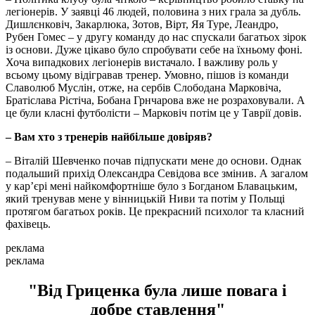
легіонерів. У заявці 46 людей, половина з них грала за дубль.
Дишлєнковіч, Закарлюка, Зотов, Вірт, Яя Туре, Леандро,
Рубен Гомес – у другу команду до нас спускали багатьох зірок
із основи. Дуже цікаво було спробувати себе на їхньому фоні.
Хоча випадкових легіонерів вистачало. І важливу роль у
всьому цьому відігравав тренер. Умовно, пішов із команди
Славолюб Муслін, отже, на сербів Слободана Марковіча,
Братіслава Рістіча, Бобана Грнчарова вже не розраховували. А
це були класні футболісти – Марковіч потім це у Таврії довів.
– Вам хто з тренерів найбільше довіряв?
– Віталій Шевченко почав підпускати мене до основи. Однак
подальший прихід Олександра Севідова все змінив. А загалом
у кар’єрі мені найкомфортніше було з Богданом Блавацьким,
який тренував мене у вінницькій Ниви та потім у Польщі
протягом багатьох років. Це прекрасний психолог та класний
фахівець.
реклама
реклама
"Від Гриценка була лише повага і
добре ставлення"