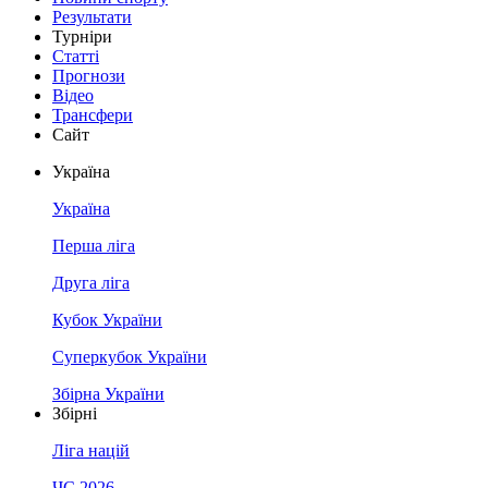
Результати
Турніри
Статті
Прогнози
Відео
Трансфери
Сайт
Україна
Україна
Перша ліга
Друга ліга
Кубок України
Суперкубок України
Збірна України
Збірні
Ліга націй
ЧС 2026