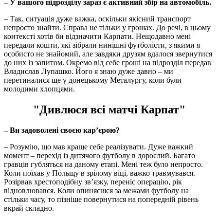
– У вашого підрозділу зараз є активний збір на автомобіль.
– Так, ситуація дуже важка, оскільки якісний транспорт
непросто знайти. Справа не тільки у грошах. До речі, в цьому
контексті хотів би відзначити Карпати. Нещодавно мені
передали кошти, які зібрали нинішні футболісти, з якими я
особисто не знайомий, але завдяки друзям вдалося звернутися
до них із запитом. Окремо від себе гроші на підрозділ передав
Владислав Лупашко. Його я знаю дуже давно – ми
перетиналися ще у донецькому Металургу, коли були
молодими хлопцями.
"Дивлюся всі матчі Карпат"
– Ви задоволені своєю кар’єрою?
– Розумію, що мав краще себе реалізувати. Дуже важкий
момент – перехід із дитячого футболу в дорослий. Багато
гравців губляться на даному етапі. Мені теж було непросто.
Коли поїхав у Польщу в зрілому віці, важко травмувався.
Розірвав хрестоподібну зв’язку, переніс операцію, рік
відновлювався. Коли опиняєшся за межами футболу на
стільки часу, то пізніше повернутися на попередній рівень
вкрай складно.