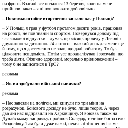
на фронт. Взагалі все почалося 13 березня, коли на мене
прийшов наказ – я пішов воювати добровільно.
– Повномасштабне вторгнення застало вас у Польщі?
– У Польщі я грав у футбол протягом десяти років, працював
на роботі, не пов’язаній зі спортом. Повернувся додому під
час зимової відпустки – думав, що місяць проведу у Львові з
дружиною та дитиною. 24 лютого – важкий день для мене ще
й тому, що я достеменно не знав, що далі робитиму. То була
цілковита невідомість. Потім усе проаналізував і зрозумів, що
треба діяти. Фізично здоровий, морально врівноважений –
чому б не записатися в ТрО?
реклама
– Як ви здобували військові навички?
реклама
– Нас завезли на полігон, ми кинули по три міни на
розрахунок. Бойового досвіду не було, лише теорія. А через
два дні нас відправили на Харківщину. Я воював також на
Дунайському напрямку, пройшов Соледар, точніше бої за село
Роздолівку. Там були дуже важкі, пекельні зіткнення і саме