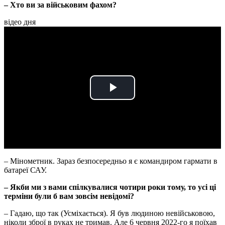
– Хто ви за військовим фахом?
відео дня
Play
Video
– Мінометник. Зараз безпосередньо я є командиром гармати в
батареї САУ.
– Якби ми з вами спілкувалися чотири роки тому, то усі ці
терміни були б вам зовсім невідомі?
– Гадаю, що так (Усміхається). Я був людиною невійськовою,
ніколи зброї в руках не тримав. Але 6 червня 2022-го я поїхав