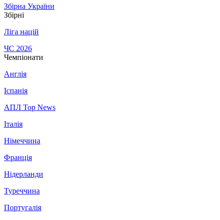
Збірна України
Збірні
Ліга націй
ЧС 2026
Чемпіонати
Англія
Іспанія
АПЛ Top News
Італія
Німеччина
Франція
Нідерланди
Туреччина
Португалія