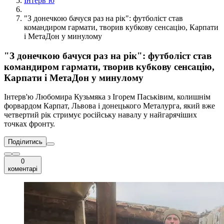
Інтерв’ю
"З донечкою бачуся раз на рік": футболіст став
командиром гармати, творив кубкову сенсацію, Карпати
і МетаДон у минулому
"З донечкою бачуся раз на рік": футболіст став
командиром гармати, творив кубкову сенсацію,
Карпати і МетаДон у минулому
Інтерв'ю Любомира Кузьмяка з Ігорем Паськівим, колишнім
форвардом Карпат, Львова і донецького Металурга, який вже
четвертий рік стримує російську навалу у найгарячіших
точках фронту.
Поділитись
0
коментарі