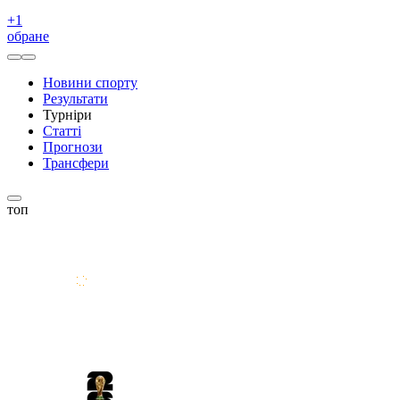
+
1
обране
Новини спорту
Результати
Турніри
Статті
Прогнози
Трансфери
топ