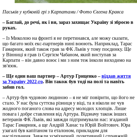
Паськів у кубковій грі з Карпатами / Фото Євгена Кравса
– Баглай, до речі, як і ви, зараз захищає Україну зі зброєю в
руках.
– Із Миколою на фронті я не перетинався, але можу сказати,
що багато моїх екс-партнерів нині воюють. Наприклад, Тарас
Гамарник, який також грав за ФК Львів у тому поєдинку. Ще
у Вінниці я грав із Сергієм Чабаном, який виступав за
Карпати – він давно воює і ми з ним теж інколи виходимо на
зв'язок.
– Ще один ваш партнер – Артур Гриценко –
віддав життя
за Україну 2022-го
. Він також був тоді на полі та навіть
забив гол.
– Артур був чудовою людиною – я не міг повірити, що його не
стало. У нас була суттєва різниця у віці, та я ніколи не чув
жодного поганого слова на адресу молодих хлопців. Лише
повага і добре ставлення від Артура. Відзначу також інших
ветеранів ФК Львів, які завжди підтримували нас: згаданий
Тарас Гамарник, а ще Андрій Ханас та Юрій Войтович. Юра
узагалі був капітаном та еталоном, прикладом для
наслідування. Завжди усміхнений, позитивний і справжній