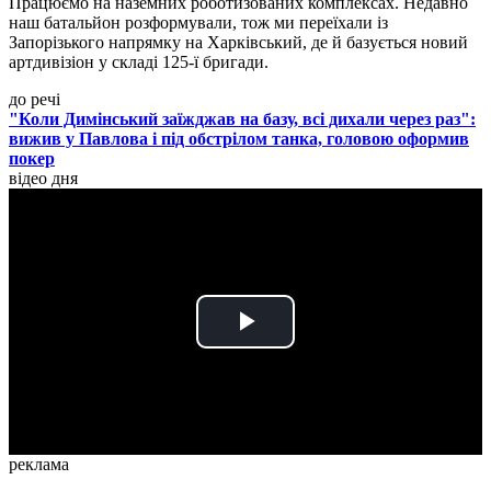
Працюємо на наземних роботизованих комплексах. Недавно
наш батальйон розформували, тож ми переїхали із
Запорізького напрямку на Харківський, де й базується новий
артдивізіон у складі 125-ї бригади.
до речі
"Коли Димінський заїжджав на базу, всі дихали через раз":
вижив у Павлова і під обстрілом танка, головою оформив
покер
відео дня
Play
Video
реклама