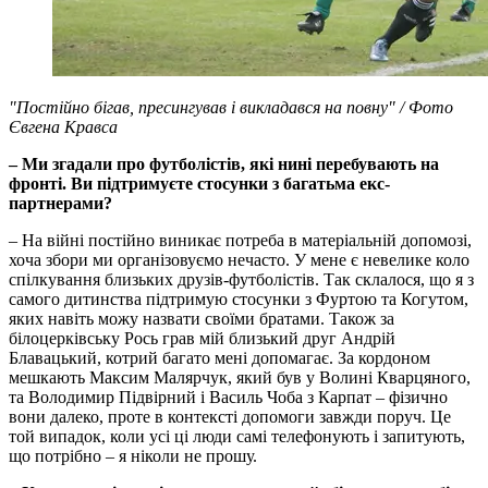
"Постійно бігав, пресингував і викладався на повну" / Фото
Євгена Кравса
– Ми згадали про футболістів, які нині перебувають на
фронті. Ви підтримуєте стосунки з багатьма екс-
партнерами?
– На війні постійно виникає потреба в матеріальній допомозі,
хоча збори ми організовуємо нечасто. У мене є невелике коло
спілкування близьких друзів-футболістів. Так склалося, що я з
самого дитинства підтримую стосунки з Фуртою та Когутом,
яких навіть можу назвати своїми братами. Також за
білоцерківську Рось грав мій близький друг Андрій
Блавацький, котрий багато мені допомагає. За кордоном
мешкають Максим Малярчук, який був у Волині Кварцяного,
та Володимир Підвірний і Василь Чоба з Карпат – фізично
вони далеко, проте в контексті допомоги завжди поруч. Це
той випадок, коли усі ці люди самі телефонують і запитують,
що потрібно – я ніколи не прошу.