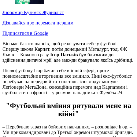
Любомир Кузьмяк
Журналіст
Дізнавайся про перемоги першим.
Підписатися в Google
Він мав багато шансів, щоб реалізувати себе у футболі.
Спершу школа Карпат, потім донецький Металург, тоді ФК
Львів… Кожного разу
Ігор Паськів
був близьким до
здійснення дитячої мрії, але завжди бракувало якоїсь дрібниці.
Після футболу Ігор бачив себе в іншій сфері, проте
повномасштабне вторгнення все змінило. Нині екс-футболіст
перебуває на передовій та з ностальгією згадує минуле.
Легіонери МетаДона, сенсаційна перемога над Карпатами і
футболісти на фронті – у розмові нападника з
Футбол 24
.
"Футбольні вміння рятували мене на
війні"
– Перебуваю зараз на бойових навчаннях, – розповідає Ігор. –
Ми прикомандировані до Третьої окремої штурмової бригади.