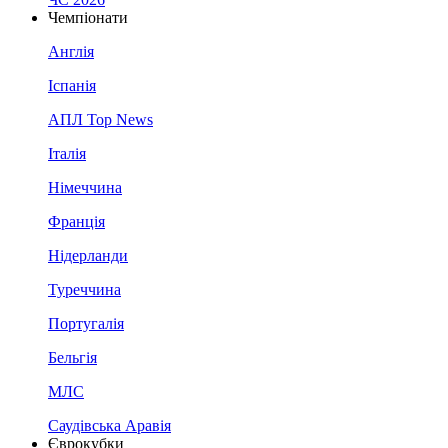
Чемпіонати
Англія
Іспанія
АПЛ Top News
Італія
Німеччина
Франція
Нідерланди
Туреччина
Португалія
Бельгія
МЛС
Саудівська Аравія
Єврокубки