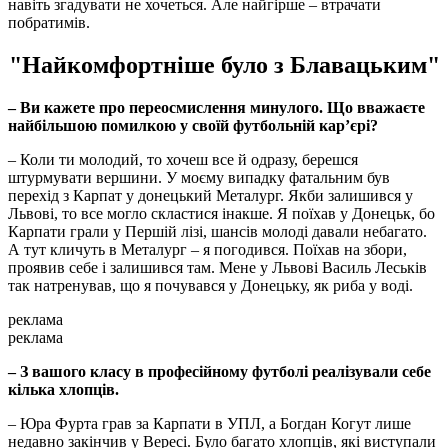
навіть згадувати не хочеться. Але найгірше – втрачати
побратимів.
"Найкомфортніше було з Блавацьким"
– Ви кажете про переосмислення минулого. Що вважаєте
найбільшою помилкою у своїй футбольній кар’єрі?
– Коли ти молодий, то хочеш все й одразу, берешся
штурмувати вершини. У моєму випадку фатальним був
перехід з Карпат у донецький Металург. Якби залишився у
Львові, то все могло скластися інакше. Я поїхав у Донецьк, бо
Карпати грали у Першій лізі, шансів молоді давали небагато.
А тут кличуть в Металург – я погодився. Поїхав на збори,
проявив себе і залишився там. Мене у Львові Василь Леськів
так натренував, що я почувався у Донецьку, як риба у воді.
реклама
реклама
– З вашого класу в професійному футболі реалізували себе
кілька хлопців.
– Юра Фурта грав за Карпати в УПЛ, а Богдан Когут лише
недавно закінчив у Вересі. Було багато хлопців, які виступали