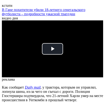
кстати
В Гане похитители убили 18-летнего сенегальского
футболиста – подробности ужасной трагедии
видео дня
Play
Video
реклама
Как сообщает
Daily mail
, у трактора, которым он управлял,
лопнула шина, из-за чего он съехал с дороги. Полиция
Глостершира подтвердила, что 21-летний Харли умер на месте
происшествия в Уиткомби в прошлый четверг.