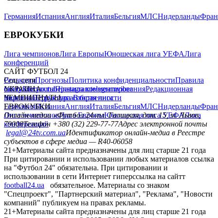
Германия
Испания
Англия
Италия
Бельгия
МЛС
Нидерланды
Фран
ЕВРОКУБКИ
Лига чемпионов
Лига Европы
Юношеская лига УЕФА
Лига
конференций
САЙТ ФУТБОЛ 24
Редакция
Соц. сети
Прогнозы
Политика конфиденциальности
Правила
сайту
facebook
УКРАИНА
Контакты
x
youtube
Правила комментирования
instagram
telegram
viber
Редакционная
политика
Украина
ЧЕМПИОНАТЫ
Первая лига
Структура собственности
Вторая лига
Германия
ЕВРОКУБКИ
Испания
Англия
Италия
Бельгия
МЛС
Нидерланды
Фран
Лига чемпионов
Онлайн-медиа «Футбол 24»
Лига Европы
пл. Галицкая, дом. 15, м. Львов,
Юношеская лига УЕФА
Лига
конференций
79008
Телефон +380 (32) 229-77-77
Адрес электронной почты
legal@24tv.com.ua
Идентификатор онлайн-медиа в Реестре
субъектов в сфере медиа — R40-06058
21+
Материалы сайта предназначены для лиц старше 21 года
При цитировании и использовании любых материалов ссылка
на "Футбол 24" обязательна. При цитировании и
использовании в сети Интернет гиперссылка на сайтт
football24.ua
обязательное. Материалы со знаком
"Спецпроект", "Партнерский материал", "Реклама", "Новости
компаний" публикуем на правах рекламы.
21+
Материалы сайта предназначены для лиц старше 21 года