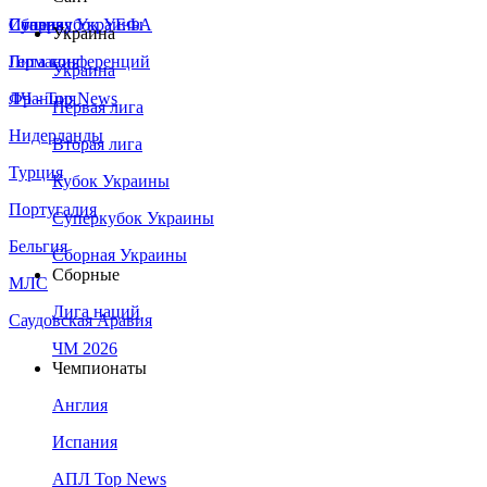
Сборная Украины
Италия
Суперкубок УЕФА
Украина
Германия
Лига конференций
Украина
Франция
ЛЧ - Top News
Первая лига
Нидерланды
Вторая лига
Турция
Кубок Украины
Португалия
Суперкубок Украины
Бельгия
Сборная Украины
Сборные
МЛС
Лига наций
Саудовская Аравия
ЧМ 2026
Чемпионаты
Англия
Испания
АПЛ Top News