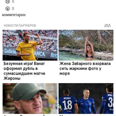
️😢
0
️🤬
0
комментарии