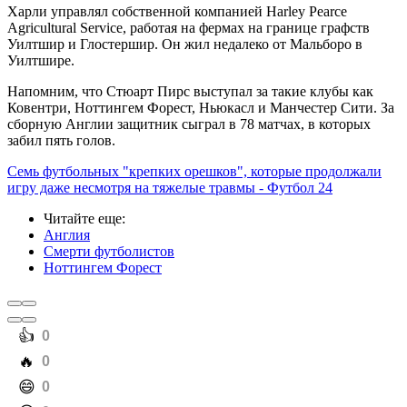
Харли управлял собственной компанией Harley Pearce
Agricultural Service, работая на фермах на границе графств
Уилтшир и Глостершир. Он жил недалеко от Мальборо в
Уилтшире.
Напомним, что Стюарт Пирс выступал за такие клубы как
Ковентри, Ноттингем Форест, Ньюкасл и Манчестер Сити. За
сборную Англии защитник сыграл в 78 матчах, в которых
забил пять голов.
Семь футбольных "крепких орешков", которые продолжали
игру даже несмотря на тяжелые травмы - Футбол 24
Читайте еще
:
Англия
Смерти футболистов
Ноттингем Форест
️👍
0
️🔥
0
️😄
0