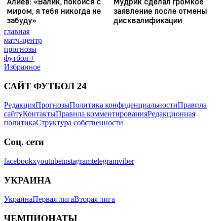
главная
матч-центр
прогнозы
футбол +
Избранное
САЙТ ФУТБОЛ 24
Редакция
Прогнозы
Политика конфиденциальности
Правила
сайту
Контакты
Правила комментирования
Редакционная
политика
Структура собственности
Соц. сети
facebook
x
youtube
instagram
telegram
viber
УКРАИНА
Украина
Первая лига
Вторая лига
ЧЕМПИОНАТЫ