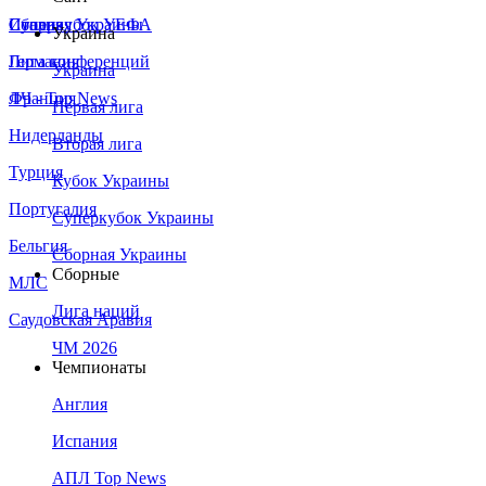
Сборная Украины
Италия
Суперкубок УЕФА
Украина
Германия
Лига конференций
Украина
Франция
ЛЧ - Top News
Первая лига
Нидерланды
Вторая лига
Турция
Кубок Украины
Португалия
Суперкубок Украины
Бельгия
Сборная Украины
Сборные
МЛС
Лига наций
Саудовская Аравия
ЧМ 2026
Чемпионаты
Англия
Испания
АПЛ Top News