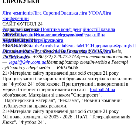
ЄВРОКУБКИ
Ліга чемпіонів
Ліга Європи
Юнацька ліга УЄФА
Ліга
конференцій
САЙТ ФУТБОЛ 24
Редакція
Соціальні мережі
Прогнози
Політика конфіденційності
Правила
сайту
facebook
УКРАЇНА
Контакти
x
youtube
Правила коментування
instagram
telegram
viber
Редакційна
політика
Україна
ЧЕМПІОНАТИ
Перша ліга
Структура власності
Друга ліга
Німеччина
ЄВРОКУБКИ
Іспанія
Англія
Італія
Бельгія
МЛС
Нідерланди
Франція
П
Ліга чемпіонів
Онлайн-медіа «Футбол 24»
Ліга Європи
Юнацька ліга УЄФА
пл. Галицька, буд. 15, м. Львів,
Ліга
конференцій
79008
Телефон +380 (32) 229-77-77
Адреса електронної пошти
—
legal@24tv.com.ua
Ідентифікатор онлайн-медіа в Реєстрі
суб’єктів у сфері медіа — R40-06058
21+
Матеріали сайту призначені для осіб старше 21 року
При цитуванні і використанні будь-яких матеріалів посилання
на "Футбол 24" обов'язкове. При цитуванні і використанні в
мережі Інтернет гіперпосилання на сайт
football24.ua
обов'язкове. Матеріали зі знаком "Спецпроект",
"Партнерський матеріал", "Реклама", "Новини компаній"
публікуємо на правах реклами.
21+
Матеріали сайту призначені для осіб старше 21 року
Усi права захищенi. © 2005 -
2026
, ПрАТ "Телерадіокомпанія
Люкс". "Футбол 24".