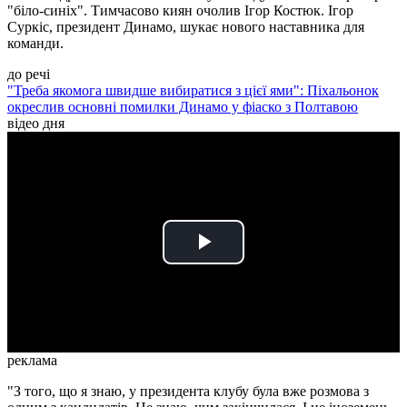
"біло-синіх". Тимчасово киян очолив Ігор Костюк. Ігор
Суркіс, президент Динамо, шукає нового наставника для
команди.
до речі
"Треба якомога швидше вибиратися з цієї ями": Піхальонок
окреслив основні помилки Динамо у фіаско з Полтавою
відео дня
Play
Video
реклама
"З того, що я знаю, у президента клубу була вже розмова з