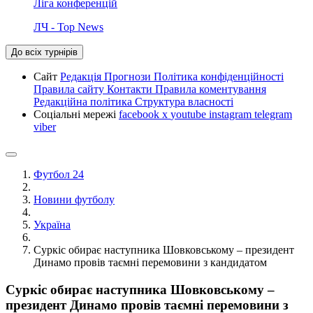
Ліга конференцій
ЛЧ - Top News
До всіх турнірів
Сайт
Редакція
Прогнози
Політика конфіденційності
Правила сайту
Контакти
Правила коментування
Редакційна політика
Структура власності
Соціальні мережі
facebook
x
youtube
instagram
telegram
viber
Футбол 24
Новини футболу
Україна
Суркіс обирає наступника Шовковському – президент
Динамо провів таємні перемовини з кандидатом
Суркіс обирає наступника Шовковському –
президент Динамо провів таємні перемовини з