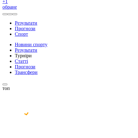
+
1
обране
Результати
Прогнози
Спорт
Новини спорту
Результати
Турніри
Статті
Прогнози
Трансфери
топ