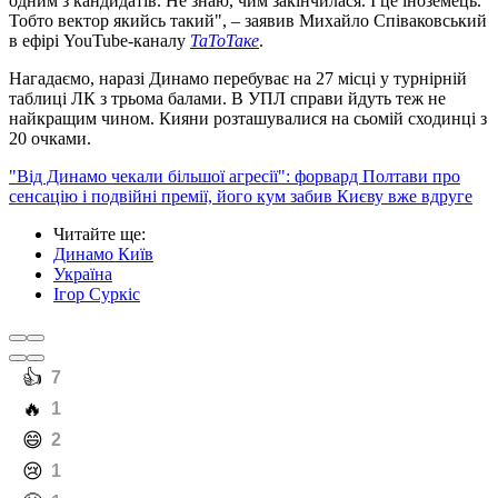
одним з кандидатів. Не знаю, чим закінчилася. І це іноземець.
Тобто вектор якийсь такий", – заявив Михайло Співаковський
в ефірі YouTube-каналу
ТаТоТаке
.
Нагадаємо, наразі Динамо перебуває на 27 місці у турнірній
таблиці ЛК з трьома балами. В УПЛ справи йдуть теж не
найкращим чином. Кияни розташувалися на сьомій сходинці з
20 очками.
"Від Динамо чекали більшої агресії": форвард Полтави про
сенсацію і подвійні премії, його кум забив Києву вже вдруге
Читайте ще
:
Динамо Київ
Україна
Ігор Суркіс
️👍
7
️🔥
1
️😄
2
️😢
1