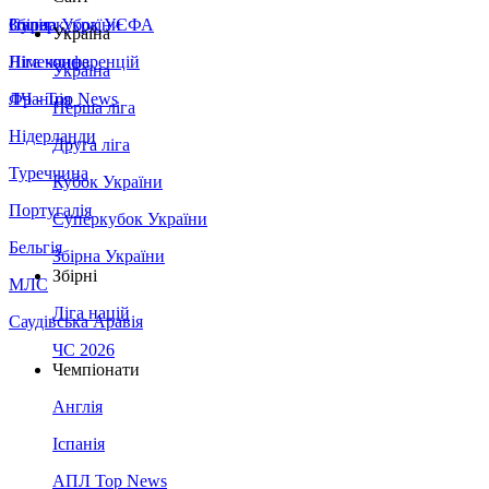
Збірна України
Італія
Суперкубок УЄФА
Україна
Німеччина
Ліга конференцій
Україна
Франція
ЛЧ - Top News
Перша ліга
Нідерланди
Друга ліга
Туреччина
Кубок України
Португалія
Суперкубок України
Бельгія
Збірна України
Збірні
МЛС
Ліга націй
Саудівська Аравія
ЧС 2026
Чемпіонати
Англія
Іспанія
АПЛ Top News