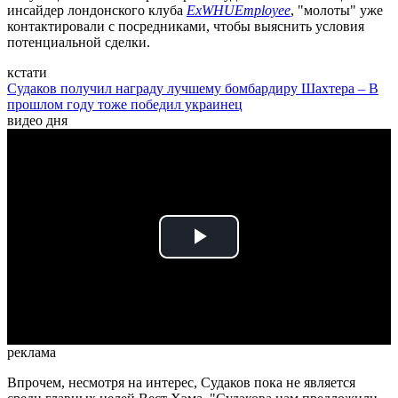
инсайдер лондонского клуба
ExWHUEmployee
, "молоты" уже
контактировали с посредниками, чтобы выяснить условия
потенциальной сделки.
кстати
Судаков получил награду лучшему бомбардиру Шахтера – В
прошлом году тоже победил украинец
видео дня
Play
Video
реклама
Впрочем, несмотря на интерес, Судаков пока не является