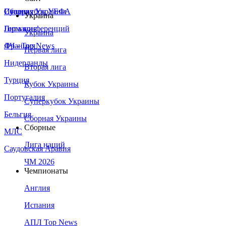
Сборная Украины
Италия
Суперкубок УЕФА
Украина
Германия
Лига конференций
Украина
Франция
ЛЧ - Top News
Первая лига
Нидерланды
Вторая лига
Турция
Кубок Украины
Португалия
Суперкубок Украины
Бельгия
Сборная Украины
Сборные
МЛС
Лига наций
Саудовская Аравия
ЧМ 2026
Чемпионаты
Англия
Испания
АПЛ Top News