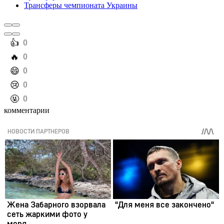
Трансферы чемпионата Украины
️👍
0
️🔥
0
️😄
0
️😢
0
️🤬
0
комментарии