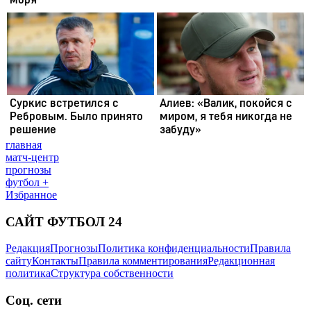
главная
матч-центр
прогнозы
футбол +
Избранное
САЙТ ФУТБОЛ 24
Редакция
Прогнозы
Политика конфиденциальности
Правила
сайту
Контакты
Правила комментирования
Редакционная
политика
Структура собственности
Соц. сети