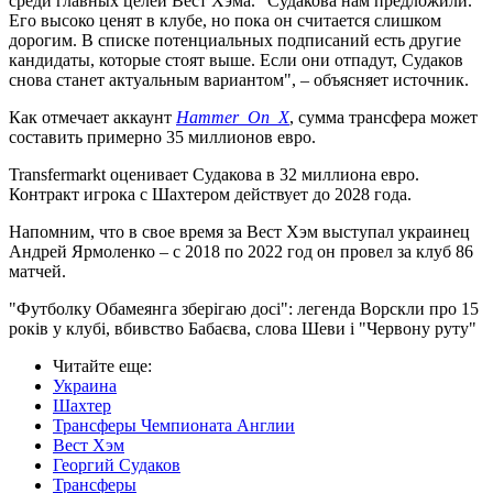
среди главных целей Вест Хэма. "Судакова нам предложили.
Его высоко ценят в клубе, но пока он считается слишком
дорогим. В списке потенциальных подписаний есть другие
кандидаты, которые стоят выше. Если они отпадут, Судаков
снова станет актуальным вариантом", – объясняет источник.
Как отмечает аккаунт
Hammer_On_X
, сумма трансфера может
составить примерно 35 миллионов евро.
Transfermarkt оценивает Судакова в 32 миллиона евро.
Контракт игрока с Шахтером действует до 2028 года.
Напомним, что в свое время за Вест Хэм выступал украинец
Андрей Ярмоленко – с 2018 по 2022 год он провел за клуб 86
матчей.
"Футболку Обамеянга зберігаю досі": легенда Ворскли про 15
років у клубі, вбивство Бабаєва, слова Шеви і "Червону руту"
Читайте еще
:
Украина
Шахтер
Трансферы Чемпионата Англии
Вест Хэм
Георгий Судаков
Трансферы