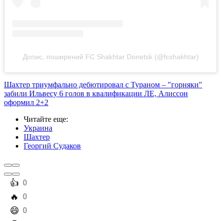
Допис, поширений FC Shakhtar Donetsk (@fcshakhtar)
Шахтер триумфально дебютировал с Тураном – "горняки"
забили Ильвесу 6 голов в квалификации ЛЕ, Алиссон
оформил 2+2
Читайте еще
:
Украина
Шахтер
Георгий Судаков
️👍
0
️🔥
0
️😄
0