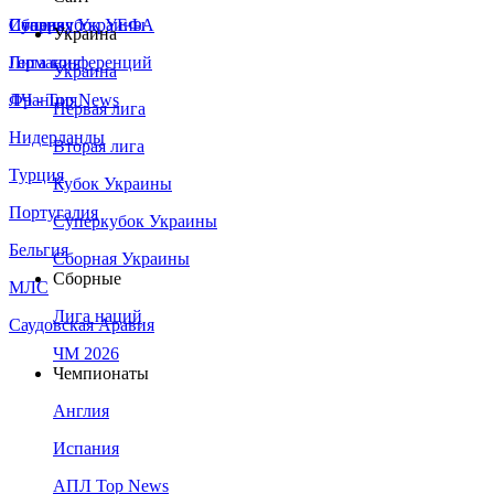
Сборная Украины
Италия
Суперкубок УЕФА
Украина
Германия
Лига конференций
Украина
Франция
ЛЧ - Top News
Первая лига
Нидерланды
Вторая лига
Турция
Кубок Украины
Португалия
Суперкубок Украины
Бельгия
Сборная Украины
Сборные
МЛС
Лига наций
Саудовская Аравия
ЧМ 2026
Чемпионаты
Англия
Испания
АПЛ Top News