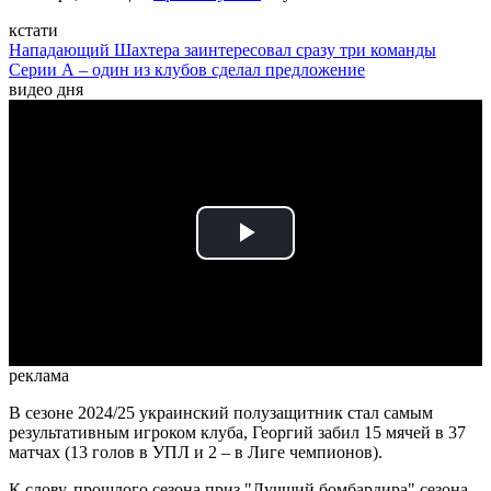
кстати
Нападающий Шахтера заинтересовал сразу три команды
Серии А – один из клубов сделал предложение
видео дня
Play
Video
реклама
В сезоне 2024/25 украинский полузащитник стал самым
результативным игроком клуба, Георгий забил 15 мячей в 37
матчах (13 голов в УПЛ и 2 – в Лиге чемпионов).
К слову, прошлого сезона приз "Лучший бомбардира" сезона