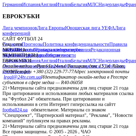
Германия
Испания
Англия
Италия
Бельгия
МЛС
Нидерланды
Фран
ЕВРОКУБКИ
Лига чемпионов
Лига Европы
Юношеская лига УЕФА
Лига
конференций
САЙТ ФУТБОЛ 24
Редакция
Соц. сети
Прогнозы
Политика конфиденциальности
Правила
сайту
facebook
УКРАИНА
Контакты
x
youtube
Правила комментирования
instagram
telegram
viber
Редакционная
политика
Украина
ЧЕМПИОНАТЫ
Первая лига
Структура собственности
Вторая лига
Германия
ЕВРОКУБКИ
Испания
Англия
Италия
Бельгия
МЛС
Нидерланды
Фран
Лига чемпионов
Онлайн-медиа «Футбол 24»
Лига Европы
пл. Галицкая, дом. 15, м. Львов,
Юношеская лига УЕФА
Лига
конференций
79008
Телефон +380 (32) 229-77-77
Адрес электронной почты
legal@24tv.com.ua
Идентификатор онлайн-медиа в Реестре
субъектов в сфере медиа — R40-06058
21+
Материалы сайта предназначены для лиц старше 21 года
При цитировании и использовании любых материалов ссылка
на "Футбол 24" обязательна. При цитировании и
использовании в сети Интернет гиперссылка на сайтт
football24.ua
обязательное. Материалы со знаком
"Спецпроект", "Партнерский материал", "Реклама", "Новости
компаний" публикуем на правах рекламы.
21+
Материалы сайта предназначены для лиц старше 21 года
Все права защищены. © 2005 -
2026
, ЧАО