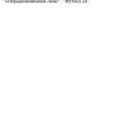
"Телерадиокомпания Люкс". "Футбол 24".