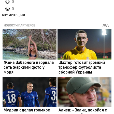
️😢
0
️🤬
0
комментарии