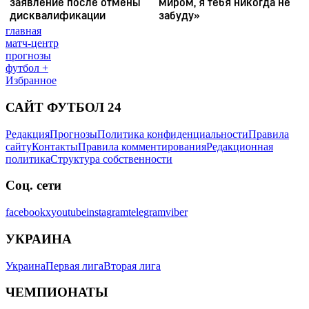
главная
матч-центр
прогнозы
футбол +
Избранное
САЙТ ФУТБОЛ 24
Редакция
Прогнозы
Политика конфиденциальности
Правила
сайту
Контакты
Правила комментирования
Редакционная
политика
Структура собственности
Соц. сети
facebook
x
youtube
instagram
telegram
viber
УКРАИНА
Украина
Первая лига
Вторая лига
ЧЕМПИОНАТЫ