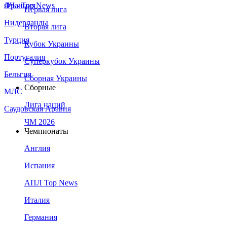
Франция
ЛЧ - Top News
Первая лига
Нидерланды
Вторая лига
Турция
Кубок Украины
Португалия
Суперкубок Украины
Бельгия
Сборная Украины
Сборные
МЛС
Лига наций
Саудовская Аравия
ЧМ 2026
Чемпионаты
Англия
Испания
АПЛ Top News
Италия
Германия