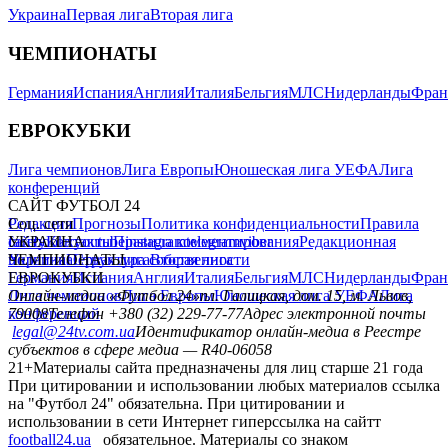
Украина
Первая лига
Вторая лига
ЧЕМПИОНАТЫ
Германия
Испания
Англия
Италия
Бельгия
МЛС
Нидерланды
Фран
ЕВРОКУБКИ
Лига чемпионов
Лига Европы
Юношеская лига УЕФА
Лига
конференций
САЙТ ФУТБОЛ 24
Редакция
Соц. сети
Прогнозы
Политика конфиденциальности
Правила
сайту
facebook
УКРАИНА
Контакты
x
youtube
Правила комментирования
instagram
telegram
viber
Редакционная
политика
Украина
ЧЕМПИОНАТЫ
Первая лига
Структура собственности
Вторая лига
Германия
ЕВРОКУБКИ
Испания
Англия
Италия
Бельгия
МЛС
Нидерланды
Фран
Лига чемпионов
Онлайн-медиа «Футбол 24»
Лига Европы
пл. Галицкая, дом. 15, м. Львов,
Юношеская лига УЕФА
Лига
конференций
79008
Телефон +380 (32) 229-77-77
Адрес электронной почты
legal@24tv.com.ua
Идентификатор онлайн-медиа в Реестре
субъектов в сфере медиа — R40-06058
21+
Материалы сайта предназначены для лиц старше 21 года
При цитировании и использовании любых материалов ссылка
на "Футбол 24" обязательна. При цитировании и
использовании в сети Интернет гиперссылка на сайтт
football24.ua
обязательное. Материалы со знаком