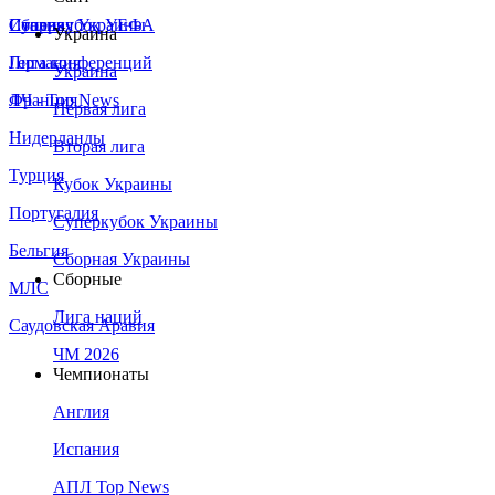
Сборная Украины
Италия
Суперкубок УЕФА
Украина
Германия
Лига конференций
Украина
Франция
ЛЧ - Top News
Первая лига
Нидерланды
Вторая лига
Турция
Кубок Украины
Португалия
Суперкубок Украины
Бельгия
Сборная Украины
Сборные
МЛС
Лига наций
Саудовская Аравия
ЧМ 2026
Чемпионаты
Англия
Испания
АПЛ Top News