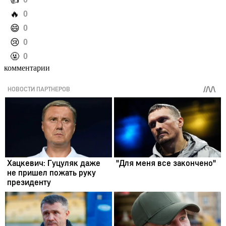
️👍
️🔥
0
️😄
0
️😢
0
️🤬
0
комментарии