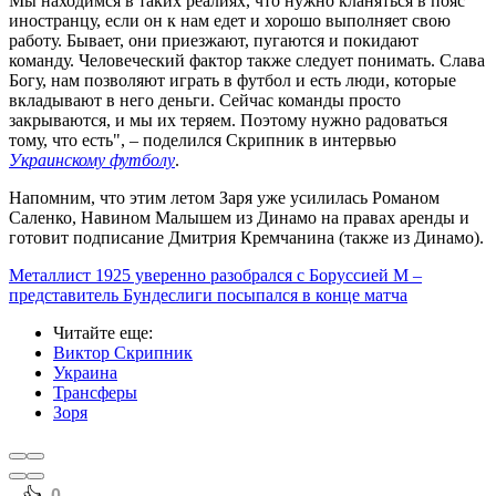
Мы находимся в таких реалиях, что нужно кланяться в пояс
иностранцу, если он к нам едет и хорошо выполняет свою
работу. Бывает, они приезжают, пугаются и покидают
команду. Человеческий фактор также следует понимать. Слава
Богу, нам позволяют играть в футбол и есть люди, которые
вкладывают в него деньги. Сейчас команды просто
закрываются, и мы их теряем. Поэтому нужно радоваться
тому, что есть", – поделился Скрипник в интервью
Украинскому футболу
.
Напомним, что этим летом Заря уже усилилась Романом
Саленко, Навином Малышем из Динамо на правах аренды и
готовит подписание Дмитрия Кремчанина (также из Динамо).
Металлист 1925 уверенно разобрался с Боруссией М –
представитель Бундеслиги посыпался в конце матча
Читайте еще
:
Виктор Скрипник
Украина
Трансферы
Зоря
0