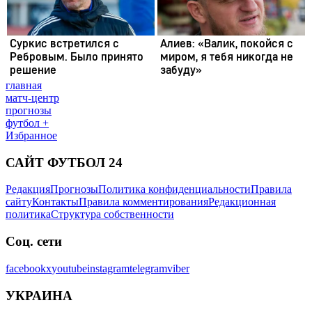
главная
матч-центр
прогнозы
футбол +
Избранное
САЙТ ФУТБОЛ 24
Редакция
Прогнозы
Политика конфиденциальности
Правила
сайту
Контакты
Правила комментирования
Редакционная
политика
Структура собственности
Соц. сети
facebook
x
youtube
instagram
telegram
viber
УКРАИНА