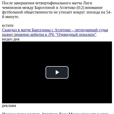
После завершения четвертьфинального матча Лиги
чемпионов между Барселоной и Атлетико (0:2) внимание
футбольной общественности не утихает вокруг эпизода на 54-
й минуте.
кстати
Скандал в матче Барселоны с Атлетико – легендарный судья
разнес решение арбитра в ЛЧ: "Очевидный пенальти"
видео дня
Play
Video
реклама