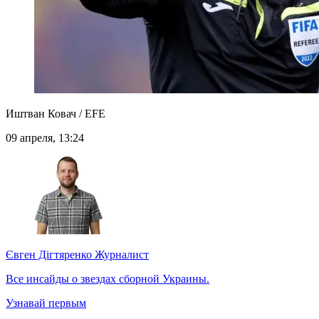
Иштван Ковач / EFE
09 апреля, 13:24
Євген Дігтяренко
Журналист
Все инсайды о звездах сборной Украины.
Узнавай первым