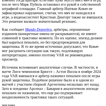
Именно тогда вратарь Атлетико Хуан Муссо ввел мяч в игру,
после чего Марк Пубиль остановил его рукой в собственной
штрафной площадке. Главный арбитр Иштван Ковач не
зафиксировал нарушение, считая, что мяч не находился в
игре, а видеоассистент Кристиан Дингерт также не вмешался.
Это решение вызвало значительный резонанс.
Как сообщает
Mundo Deportivo
, арбитры, опрошенные
изданием (конкретные имена не раскрываются), не имеют
сомнений в трактовке момента. По их оценке, эпизод должен
был караться пенальти, но без предупреждения для
защитника. В то же время источники допускают, что Ковач
мог расценить ситуацию как такую, подлежащую
интерпретации, именно поэтому VAR не рекомендовал
просмотр.
Источник вспоминает аналогичные случаи. В частности, в
матче Лиги чемпионов Брюгге – Астон Вилла в ноябре 2024
года VAR вмешался и арбитр назначил пенальти после игры
рукой защитника. Подобное решение было и в одном из
матчей с участием сборной Аргентины несколько лет назад.
Зато в поединке Арсенал – Бавария в аналогичном эпизоде
пенальти не назначили, что еще раз подчеркивает
неоднозначность трактовки таких ситуаций.
реклама