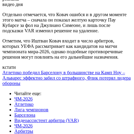
видео дня
Отдельно отмечается, что Ковач ошибся и в другом моменте
этого матча – сначала он показал желтую карточку Пау
Кубарсе за фол на Джулиано Симеоне, и лишь после
подсказки VAR изменил решение на удаление.
Отметим, что Иштван Ковач входит в число арбитров,
которых УЕФА рассматривает как кандидатов на матчи
чемпионата мира-2026, однако подобные противоречивые
решения могут повлиять на его дальнейшие назначения.
кстати
Атлетико победил Барселону в большинстве на Камп Ноу –
Альварес эффектно забил со штрафного, Флик потерял лидера
обороны
Читайте еще
:
ЧМ-2026
Атлетико
Лига чемпионов
Барселона
Видеоассистент арбитра (VAR)
ЧМ-2026
Арбитры