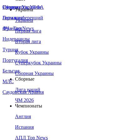
Сборная Украины
Италия
Суперкубок УЕФА
Украина
Германия
Лига конференций
Украина
Франция
ЛЧ - Top News
Первая лига
Нидерланды
Вторая лига
Турция
Кубок Украины
Португалия
Суперкубок Украины
Бельгия
Сборная Украины
Сборные
МЛС
Лига наций
Саудовская Аравия
ЧМ 2026
Чемпионаты
Англия
Испания
АПЛ Top News