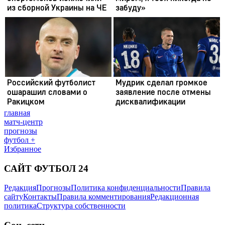
главная
матч-центр
прогнозы
футбол +
Избранное
САЙТ ФУТБОЛ 24
Редакция
Прогнозы
Политика конфиденциальности
Правила
сайту
Контакты
Правила комментирования
Редакционная
политика
Структура собственности