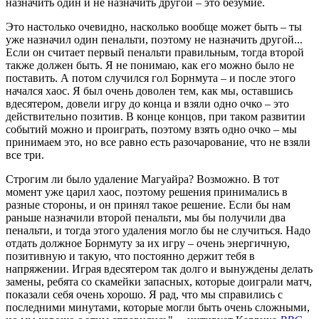
назначить один и не назначить другой – это безумие.
Это настолько очевидно, насколько вообще может быть – ты
уже назначил один пенальти, поэтому не назначить другой...
Если он считает первый пенальти правильным, тогда второй
также должен быть. Я не понимаю, как его можно было не
поставить. А потом случился гол Борнмута – и после этого
начался хаос. Я был очень доволен тем, как мы, оставшись
вдесятером, довели игру до конца и взяли одно очко – это
действительно позитив. В конце концов, при таком развитии
событий можно и проиграть, поэтому взять одно очко – мы
принимаем это, но все равно есть разочарование, что не взяли
все три.
Строгим ли было удаление Магуайра? Возможно. В тот
момент уже царил хаос, поэтому решения принимались в
разные стороны, и он принял такое решение. Если бы нам
раньше назначили второй пенальти, мы бы получили два
пенальти, и тогда этого удаления могло бы не случиться. Надо
отдать должное Борнмуту за их игру – очень энергичную,
позитивную и такую, что постоянно держит тебя в
напряжении. Играя вдесятером так долго и вынуждены делать
замены, ребята со скамейки запасных, которые доиграли матч,
показали себя очень хорошо. Я рад, что мы справились с
последними минутами, которые могли быть очень сложными,