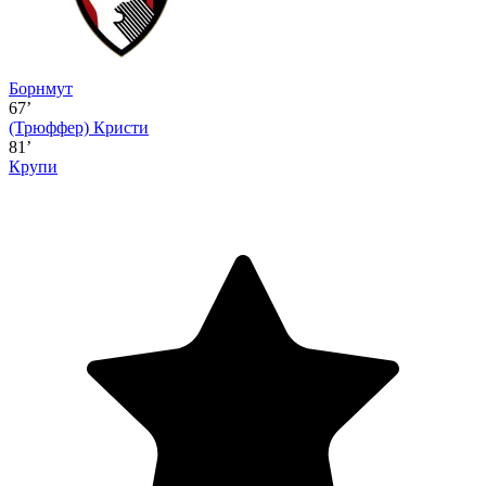
Борнмут
67’
(Трюффер)
Кристи
81’
Крупи