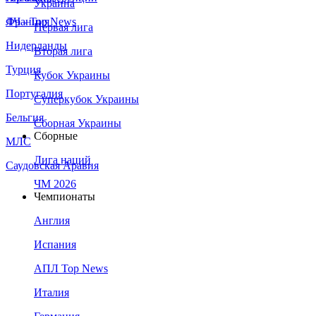
Украина
Франция
ЛЧ - Top News
Первая лига
Нидерланды
Вторая лига
Турция
Кубок Украины
Португалия
Суперкубок Украины
Бельгия
Сборная Украины
Сборные
МЛС
Лига наций
Саудовская Аравия
ЧМ 2026
Чемпионаты
Англия
Испания
АПЛ Top News
Италия