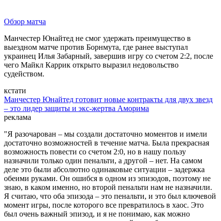
Обзор матча
Манчестер Юнайтед не смог удержать преимущество в
выездном матче против Борнмута, где ранее выступал
украинец Илья Забарный, завершив игру со счетом 2:2, после
чего Майкл Каррик открыто выразил недовольство
судейством.
кстати
Манчестер Юнайтед готовит новые контракты для двух звезд
– это лидер защиты и экс-жертва Аморима
реклама
"Я разочарован – мы создали достаточно моментов и имели
достаточно возможностей в течение матча. Была прекрасная
возможность повести со счетом 2:0, но в нашу пользу
назначили только один пенальти, а другой – нет. На самом
деле это были абсолютно одинаковые ситуации – задержка
обеими руками. Он ошибся в одном из эпизодов, поэтому не
знаю, в каком именно, но второй пенальти нам не назначили.
Я считаю, что оба эпизода – это пенальти, и это был ключевой
момент игры, после которого все превратилось в хаос. Это
был очень важный эпизод, и я не понимаю, как можно