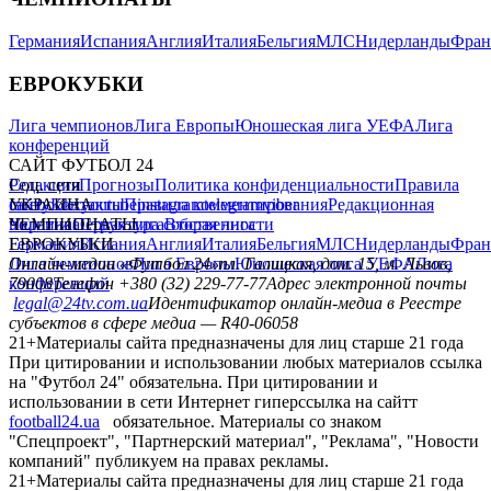
Германия
Испания
Англия
Италия
Бельгия
МЛС
Нидерланды
Фран
ЕВРОКУБКИ
Лига чемпионов
Лига Европы
Юношеская лига УЕФА
Лига
конференций
САЙТ ФУТБОЛ 24
Редакция
Соц. сети
Прогнозы
Политика конфиденциальности
Правила
сайту
facebook
УКРАИНА
Контакты
x
youtube
Правила комментирования
instagram
telegram
viber
Редакционная
политика
Украина
ЧЕМПИОНАТЫ
Первая лига
Структура собственности
Вторая лига
Германия
ЕВРОКУБКИ
Испания
Англия
Италия
Бельгия
МЛС
Нидерланды
Фран
Лига чемпионов
Онлайн-медиа «Футбол 24»
Лига Европы
пл. Галицкая, дом. 15, м. Львов,
Юношеская лига УЕФА
Лига
конференций
79008
Телефон +380 (32) 229-77-77
Адрес электронной почты
legal@24tv.com.ua
Идентификатор онлайн-медиа в Реестре
субъектов в сфере медиа — R40-06058
21+
Материалы сайта предназначены для лиц старше 21 года
При цитировании и использовании любых материалов ссылка
на "Футбол 24" обязательна. При цитировании и
использовании в сети Интернет гиперссылка на сайтт
football24.ua
обязательное. Материалы со знаком
"Спецпроект", "Партнерский материал", "Реклама", "Новости
компаний" публикуем на правах рекламы.
21+
Материалы сайта предназначены для лиц старше 21 года