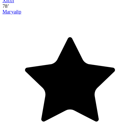
Хилл
78’
Магуайр