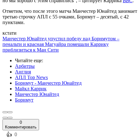
но мы хорошо с этим справились", – цитирует Каррика
BBC
.
Отметим, что после этого матча Манчестер Юнайтед занимает
третью строчку АПЛ с 55 очками, Борнмут – десятый, с 42
пунктами.
кстати
Манчестер Юнайтед упустил победу над Борнмутом –
пенальти и красная Магуайра помешали Каррику
приблизиться к Ман Сити
Читайте еще
:
Арбитры
Англия
АПЛ Top News
Борнмут - Манчестер Юнайтед
Майкл Каррик
Манчестер Юнайтед
Борнмут
0
Комментировать
️👍
0