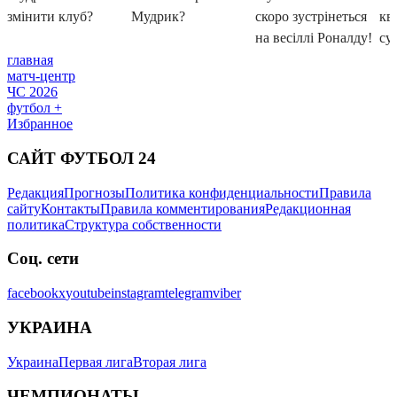
главная
матч-центр
ЧС 2026
футбол +
Избранное
САЙТ ФУТБОЛ 24
Редакция
Прогнозы
Политика конфиденциальности
Правила
сайту
Контакты
Правила комментирования
Редакционная
политика
Структура собственности
Соц. сети
facebook
x
youtube
instagram
telegram
viber
УКРАИНА
Украина
Первая лига
Вторая лига
ЧЕМПИОНАТЫ