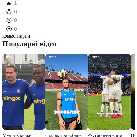
️🔥
1
️😄
0
️😢
0
️🤬
0
комментарии