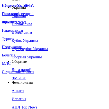
Сборная Украины
Италия
Суперкубок УЕФА
Украина
Германия
Лига конференций
Украина
Франция
ЛЧ - Top News
Первая лига
Нидерланды
Вторая лига
Турция
Кубок Украины
Португалия
Суперкубок Украины
Бельгия
Сборная Украины
Сборные
МЛС
Лига наций
Саудовская Аравия
ЧМ 2026
Чемпионаты
Англия
Испания
АПЛ Top News