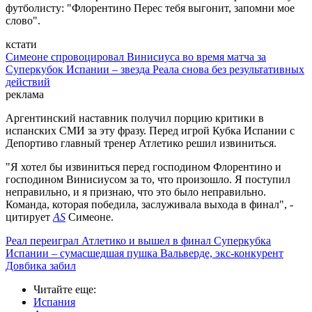
футболисту: "Флорентино Перес тебя выгонит, запомни мое
слово".
кстати
Симеоне спровоцировал Винисиуса во время матча за
Суперкубок Испании – звезда Реала снова без результативных
действий
реклама
Аргентинский наставник получил порцию критики в
испанских СМИ за эту фразу. Перед игрой Кубка Испании с
Депортиво главный тренер Атлетико решил извиниться.
"Я хотел бы извиниться перед господином Флорентино и
господином Винисиусом за то, что произошло. Я поступил
неправильно, и я признаю, что это было неправильно.
Команда, которая победила, заслуживала выхода в финал", -
цитирует
AS
Симеоне.
Реал переиграл Атлетико и вышел в финал Суперкубка
Испании – сумасшедшая пушка Вальверде, экс-конкурент
Довбика забил
Читайте еще
:
Испания