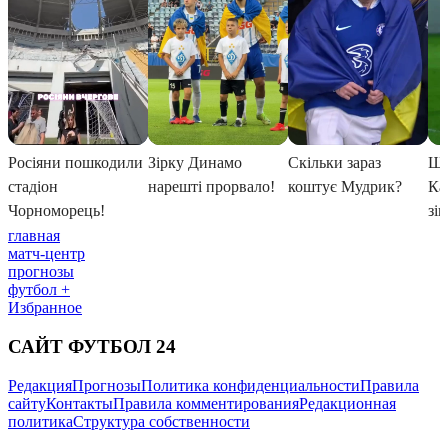
главная
матч-центр
прогнозы
футбол +
Избранное
САЙТ ФУТБОЛ 24
Редакция
Прогнозы
Политика конфиденциальности
Правила
сайту
Контакты
Правила комментирования
Редакционная
политика
Структура собственности