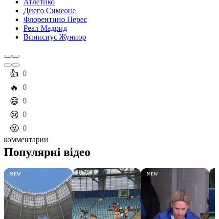
Атлетико
Диего Симеоне
Флорентино Перес
Реал Мадрид
Винисиус Жуниор
️👍
0
️🔥
0
️😄
0
️😢
0
️🤬
0
комментарии