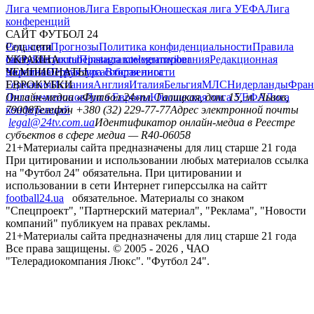
Лига чемпионов
Лига Европы
Юношеская лига УЕФА
Лига
конференций
САЙТ ФУТБОЛ 24
Редакция
Соц. сети
Прогнозы
Политика конфиденциальности
Правила
сайту
facebook
УКРАИНА
Контакты
x
youtube
Правила комментирования
instagram
telegram
viber
Редакционная
политика
Украина
ЧЕМПИОНАТЫ
Первая лига
Структура собственности
Вторая лига
Германия
ЕВРОКУБКИ
Испания
Англия
Италия
Бельгия
МЛС
Нидерланды
Фран
Лига чемпионов
Онлайн-медиа «Футбол 24»
Лига Европы
пл. Галицкая, дом. 15, м. Львов,
Юношеская лига УЕФА
Лига
конференций
79008
Телефон +380 (32) 229-77-77
Адрес электронной почты
legal@24tv.com.ua
Идентификатор онлайн-медиа в Реестре
субъектов в сфере медиа — R40-06058
21+
Материалы сайта предназначены для лиц старше 21 года
При цитировании и использовании любых материалов ссылка
на "Футбол 24" обязательна. При цитировании и
использовании в сети Интернет гиперссылка на сайтт
football24.ua
обязательное. Материалы со знаком
"Спецпроект", "Партнерский материал", "Реклама", "Новости
компаний" публикуем на правах рекламы.
21+
Материалы сайта предназначены для лиц старше 21 года
Все права защищены. © 2005 -
2026
, ЧАО
"Телерадиокомпания Люкс". "Футбол 24".