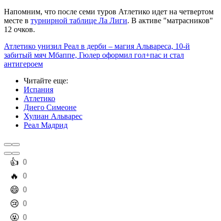
Напомним, что после семи туров Атлетико идет на четвертом
месте в
турнирной таблице Ла Лиги
. В активе "матрасников"
12 очков.
Атлетико унизил Реал в дерби – магия Альвареса, 10-й
забитый мяч Мбаппе, Гюлер оформил гол+пас и стал
антигероем
Читайте еще
:
Испания
Атлетико
Диего Симеоне
Хулиан Альварес
Реал Мадрид
️👍
0
️🔥
0
️😄
0
️😢
0
️🤬
0