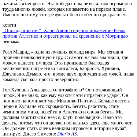
начинался непросто. Эта победа стала результатом огромного
труда многих людей, которых не заметно на первом плане.
Именно поэтому этот результат был особенно прекрасным.
кстати
"Оправданий нет": Хаби Алонсо оценил поражение Реала
против Атлетико и отреагировал на сравнение с Моуринью
реклама
Реал Мадрид – одна из лучших команд мира. Мы сегодня
провели великолепную игру. С самого начала мы знали, где
можем нанести им вред. Это произошло благодаря
великолепной игре Нико Гонсалеса, Барриоса, Хулиана,
Джулиано. Думаю, что, кроме двух пропущенных мячей, наша
команда сыграла просто невероятно.
Гол Хулиана Альвареса со штрафного? Он потрясающий
игрок. Я не знаю, как ему удаются эти штрафные удары. Он
немного напоминает мне Милинко Пантича. Больше всего я
ценю в Хулиане его скромность. Бегать, работать, стать
чемпионом мира, перейти в Атлетико и снова бегать. Мы
должны заботиться о нем: я, клуб, болельщики. Надо это
делать, потому что он должен оставаться здесь еще много лет.
Он должен стать очень великим игроком в истории клуба", –
цитирует Диего Симеоне
Diario AS
.