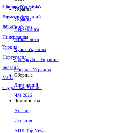
Сборная Украины
Италия
Суперкубок УЕФА
Украина
Германия
Лига конференций
Украина
Франция
ЛЧ - Top News
Первая лига
Нидерланды
Вторая лига
Турция
Кубок Украины
Португалия
Суперкубок Украины
Бельгия
Сборная Украины
Сборные
МЛС
Лига наций
Саудовская Аравия
ЧМ 2026
Чемпионаты
Англия
Испания
АПЛ Top News