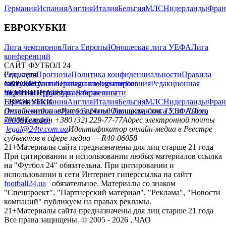
Германия
Испания
Англия
Италия
Бельгия
МЛС
Нидерланды
Фран
ЕВРОКУБКИ
Лига чемпионов
Лига Европы
Юношеская лига УЕФА
Лига
конференций
САЙТ ФУТБОЛ 24
Редакция
Соц. сети
Прогнозы
Политика конфиденциальности
Правила
сайту
facebook
УКРАИНА
Контакты
x
youtube
Правила комментирования
instagram
telegram
viber
Редакционная
политика
Украина
ЧЕМПИОНАТЫ
Первая лига
Структура собственности
Вторая лига
Германия
ЕВРОКУБКИ
Испания
Англия
Италия
Бельгия
МЛС
Нидерланды
Фран
Лига чемпионов
Онлайн-медиа «Футбол 24»
Лига Европы
пл. Галицкая, дом. 15, м. Львов,
Юношеская лига УЕФА
Лига
конференций
79008
Телефон +380 (32) 229-77-77
Адрес электронной почты
legal@24tv.com.ua
Идентификатор онлайн-медиа в Реестре
субъектов в сфере медиа — R40-06058
21+
Материалы сайта предназначены для лиц старше 21 года
При цитировании и использовании любых материалов ссылка
на "Футбол 24" обязательна. При цитировании и
использовании в сети Интернет гиперссылка на сайтт
football24.ua
обязательное. Материалы со знаком
"Спецпроект", "Партнерский материал", "Реклама", "Новости
компаний" публикуем на правах рекламы.
21+
Материалы сайта предназначены для лиц старше 21 года
Все права защищены. © 2005 -
2026
, ЧАО