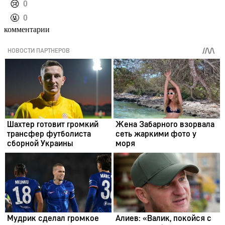
️😢
0
️🤬
0
комментарии