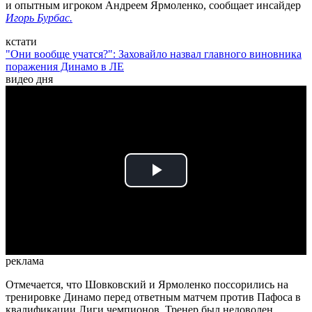
и опытным игроком Андреем Ярмоленко, сообщает инсайдер
Игорь Бурбас.
кстати
"Они вообще учатся?": Заховайло назвал главного виновника
поражения Динамо в ЛЕ
видео дня
Play
Video
реклама
Отмечается, что Шовковский и Ярмоленко поссорились на
тренировке Динамо перед ответным матчем против Пафоса в
квалификации Лиги чемпионов. Тренер был недоволен