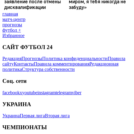
главная
матч-центр
прогнозы
футбол +
Избранное
САЙТ ФУТБОЛ 24
Редакция
Прогнозы
Политика конфиденциальности
Правила
сайту
Контакты
Правила комментирования
Редакционная
политика
Структура собственности
Соц. сети
facebook
x
youtube
instagram
telegram
viber
УКРАИНА
Украина
Первая лига
Вторая лига
ЧЕМПИОНАТЫ