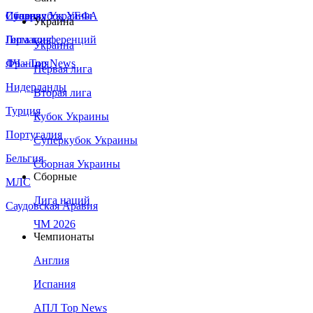
Сборная Украины
Италия
Суперкубок УЕФА
Украина
Германия
Лига конференций
Украина
Франция
ЛЧ - Top News
Первая лига
Нидерланды
Вторая лига
Турция
Кубок Украины
Португалия
Суперкубок Украины
Бельгия
Сборная Украины
Сборные
МЛС
Лига наций
Саудовская Аравия
ЧМ 2026
Чемпионаты
Англия
Испания
АПЛ Top News