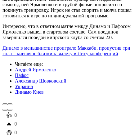
самоотдачей Ярмоленко и в грубой форме попросил его
покинуть тренировку. Игрок не стал спорить и молча пошел
готовиться к игре по индивидуальной программе.
Интересно, что в ответном матче между Динамо и Пафосом
Ярмоленко вышел в стартовом составе. Сам поединок
завершился победой кипрского клуба со счетом 2:0.
Динамо в меньшинстве проиграло Маккаби, пропустив три
гола – киевляне близки к вылету в Лигу конференций
Читайте еще
:
Андрей Ярмоленко
Пафос
Александр Шовковский
Украина
Динамо Киев
️👍
0
️🔥
0
️😄
0