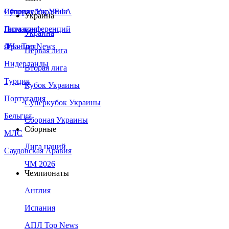
Сборная Украины
Италия
Суперкубок УЕФА
Украина
Германия
Лига конференций
Украина
Франция
ЛЧ - Top News
Первая лига
Нидерланды
Вторая лига
Турция
Кубок Украины
Португалия
Суперкубок Украины
Бельгия
Сборная Украины
Сборные
МЛС
Лига наций
Саудовская Аравия
ЧМ 2026
Чемпионаты
Англия
Испания
АПЛ Top News