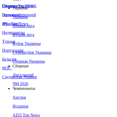
Сборная Украины
Италия
Суперкубок УЕФА
Украина
Германия
Лига конференций
Украина
Франция
ЛЧ - Top News
Первая лига
Нидерланды
Вторая лига
Турция
Кубок Украины
Португалия
Суперкубок Украины
Бельгия
Сборная Украины
Сборные
МЛС
Лига наций
Саудовская Аравия
ЧМ 2026
Чемпионаты
Англия
Испания
АПЛ Top News