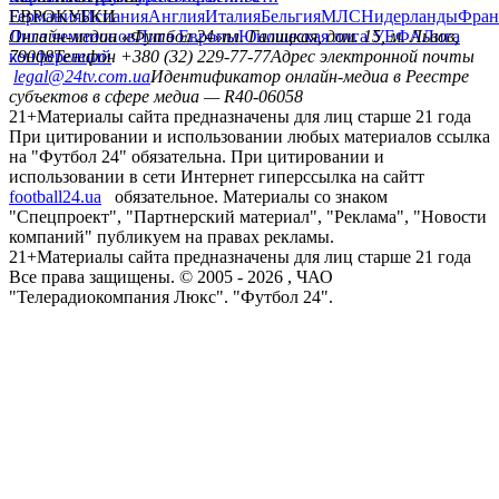
Германия
ЕВРОКУБКИ
Испания
Англия
Италия
Бельгия
МЛС
Нидерланды
Фран
Лига чемпионов
Онлайн-медиа «Футбол 24»
Лига Европы
пл. Галицкая, дом. 15, м. Львов,
Юношеская лига УЕФА
Лига
конференций
79008
Телефон +380 (32) 229-77-77
Адрес электронной почты
legal@24tv.com.ua
Идентификатор онлайн-медиа в Реестре
субъектов в сфере медиа — R40-06058
21+
Материалы сайта предназначены для лиц старше 21 года
При цитировании и использовании любых материалов ссылка
на "Футбол 24" обязательна. При цитировании и
использовании в сети Интернет гиперссылка на сайтт
football24.ua
обязательное. Материалы со знаком
"Спецпроект", "Партнерский материал", "Реклама", "Новости
компаний" публикуем на правах рекламы.
21+
Материалы сайта предназначены для лиц старше 21 года
Все права защищены. © 2005 -
2026
, ЧАО
"Телерадиокомпания Люкс". "Футбол 24".