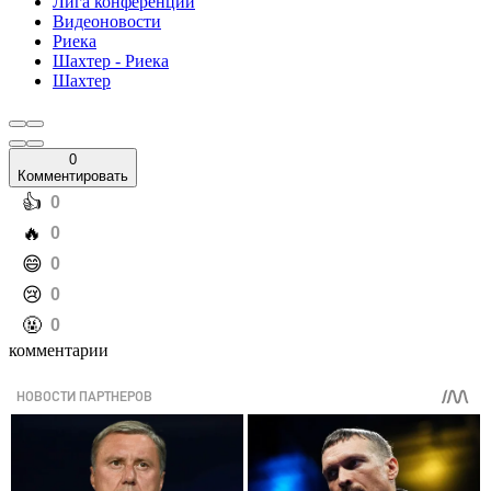
Лига конференций
Видеоновости
Риека
Шахтер - Риека
Шахтер
0
Комментировать
️👍
0
️🔥
0
️😄
0
️😢
0
️🤬
0
комментарии