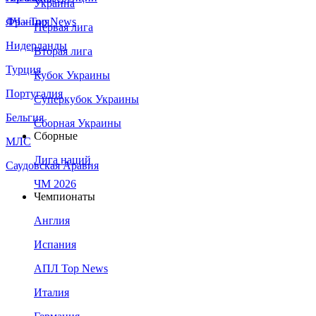
Украина
Франция
ЛЧ - Top News
Первая лига
Нидерланды
Вторая лига
Турция
Кубок Украины
Португалия
Суперкубок Украины
Бельгия
Сборная Украины
Сборные
МЛС
Лига наций
Саудовская Аравия
ЧМ 2026
Чемпионаты
Англия
Испания
АПЛ Top News
Италия