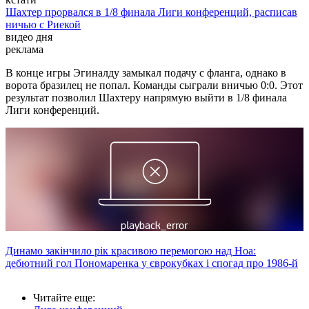
Шахтер прорвался в 1/8 финала Лиги конференций, расписав
ничью с Риекой
видео дня
реклама
В конце игры Эгиналду замыкал подачу с фланга, однако в
ворота бразилец не попал. Команды сыграли вничью 0:0. Этот
результат позволил Шахтеру напрямую выйти в 1/8 финала
Лиги конференций.
Динамо закінчило рік красивою перемогою над Ноа:
дебютний гол Пономаренка у єврокубках і спогад про 1986-й
Читайте еще
: