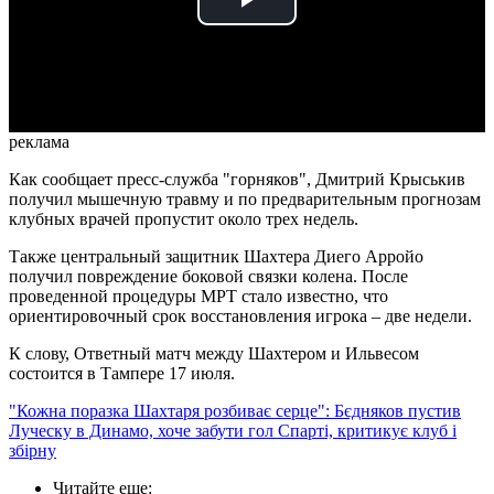
Play
Video
реклама
Как сообщает пресс-служба "горняков", Дмитрий Крыськив
получил мышечную травму и по предварительным прогнозам
клубных врачей пропустит около трех недель.
Также центральный защитник Шахтера Диего Арройо
получил повреждение боковой связки колена. После
проведенной процедуры МРТ стало известно, что
ориентировочный срок восстановления игрока – две недели.
К слову, Ответный матч между Шахтером и Ильвесом
состоится в Тампере 17 июля.
"Кожна поразка Шахтаря розбиває серце": Бєдняков пустив
Луческу в Динамо, хоче забути гол Спарті, критикує клуб і
збірну
Читайте еще
: