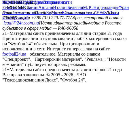
политика
Украина
ЧЕМПИОНАТЫ
Первая лига
Структура собственности
Вторая лига
Германия
ЕВРОКУБКИ
Испания
Англия
Италия
Бельгия
МЛС
Нидерланды
Фран
Лига чемпионов
Онлайн-медиа «Футбол 24»
Лига Европы
пл. Галицкая, дом. 15, м. Львов,
Юношеская лига УЕФА
Лига
конференций
79008
Телефон +380 (32) 229-77-77
Адрес электронной почты
legal@24tv.com.ua
Идентификатор онлайн-медиа в Реестре
субъектов в сфере медиа — R40-06058
21+
Материалы сайта предназначены для лиц старше 21 года
При цитировании и использовании любых материалов ссылка
на "Футбол 24" обязательна. При цитировании и
использовании в сети Интернет гиперссылка на сайтт
football24.ua
обязательное. Материалы со знаком
"Спецпроект", "Партнерский материал", "Реклама", "Новости
компаний" публикуем на правах рекламы.
21+
Материалы сайта предназначены для лиц старше 21 года
Все права защищены. © 2005 -
2026
, ЧАО
"Телерадиокомпания Люкс". "Футбол 24".