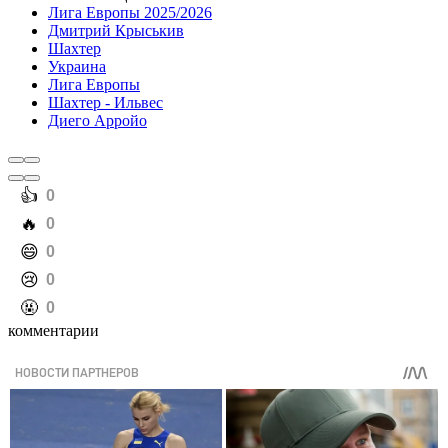
Лига Европы 2025/2026
Дмитрий Крыськив
Шахтер
Украина
Лига Европы
Шахтер - Ильвес
Диего Арройо
️👍
0
️🔥
0
️😄
0
️😢
0
️🤬
0
комментарии