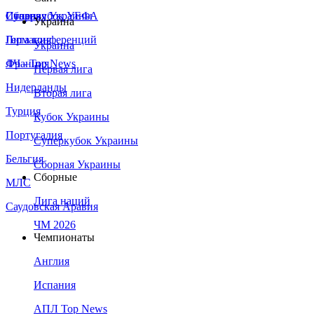
Сборная Украины
Италия
Суперкубок УЕФА
Украина
Германия
Лига конференций
Украина
Франция
ЛЧ - Top News
Первая лига
Нидерланды
Вторая лига
Турция
Кубок Украины
Португалия
Суперкубок Украины
Бельгия
Сборная Украины
Сборные
МЛС
Лига наций
Саудовская Аравия
ЧМ 2026
Чемпионаты
Англия
Испания
АПЛ Top News