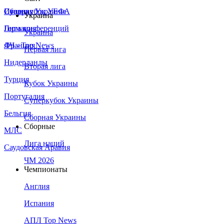
Сборная Украины
Италия
Суперкубок УЕФА
Украина
Германия
Лига конференций
Украина
Франция
ЛЧ - Top News
Первая лига
Нидерланды
Вторая лига
Турция
Кубок Украины
Португалия
Суперкубок Украины
Бельгия
Сборная Украины
Сборные
МЛС
Лига наций
Саудовская Аравия
ЧМ 2026
Чемпионаты
Англия
Испания
АПЛ Top News