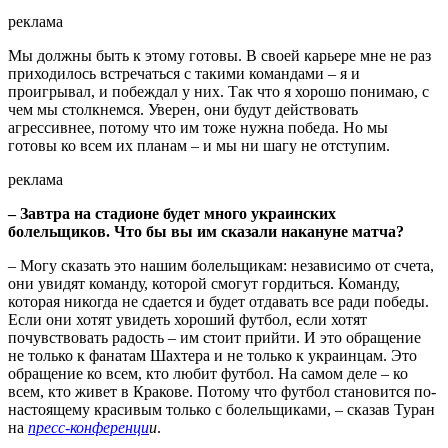
реклама
Мы должны быть к этому готовы. В своей карьере мне не раз
приходилось встречаться с такими командами – я и
проигрывал, и побеждал у них. Так что я хорошо понимаю, с
чем мы столкнемся. Уверен, они будут действовать
агрессивнее, потому что им тоже нужна победа. Но мы
готовы ко всем их планам – и мы ни шагу не отступим.
реклама
– Завтра на стадионе будет много украинских
болельщиков. Что бы вы им сказали накануне матча?
– Могу сказать это нашим болельщикам: независимо от счета,
они увидят команду, которой смогут гордиться. Команду,
которая никогда не сдается и будет отдавать все ради победы.
Если они хотят увидеть хороший футбол, если хотят
почувствовать радость – им стоит прийти. И это обращение
не только к фанатам Шахтера и не только к украинцам. Это
обращение ко всем, кто любит футбол. На самом деле – ко
всем, кто живет в Кракове. Потому что футбол становится по-
настоящему красивым только с болельщиками, – сказав Туран
на
пресс-конференци
и
.