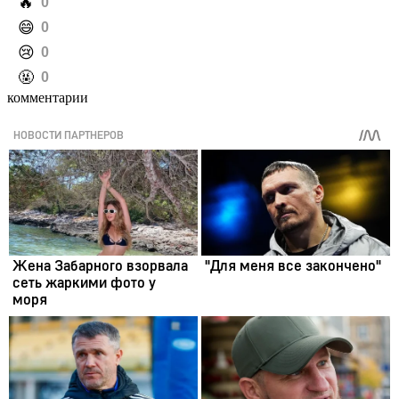
️🔥
0
️😄
0
️😢
0
️🤬
0
комментарии