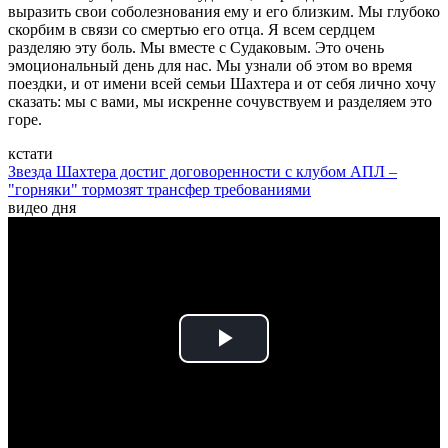
выразить свои соболезнования ему и его близким. Мы глубоко
скорбим в связи со смертью его отца. Я всем сердцем
разделяю эту боль. Мы вместе с Судаковым. Это очень
эмоциональный день для нас. Мы узнали об этом во время
поездки, и от имени всей семьи Шахтера и от себя лично хочу
сказать: мы с вами, мы искренне сочувствуем и разделяем это
горе.
кстати
Звезда Шахтера достиг договоренности с клубом АПЛ –
"горняки" тормозят трансфер требованиями
видео дня
Play
Video