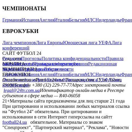
ЧЕМПИОНАТЫ
Германия
Испания
Англия
Италия
Бельгия
МЛС
Нидерланды
Фран
ЕВРОКУБКИ
Лига чемпионов
Лига Европы
Юношеская лига УЕФА
Лига
конференций
САЙТ ФУТБОЛ 24
Редакция
Соц. сети
Прогнозы
Политика конфиденциальности
Правила
сайту
facebook
УКРАИНА
Контакты
x
youtube
Правила комментирования
instagram
telegram
viber
Редакционная
политика
Украина
ЧЕМПИОНАТЫ
Первая лига
Структура собственности
Вторая лига
Германия
ЕВРОКУБКИ
Испания
Англия
Италия
Бельгия
МЛС
Нидерланды
Фран
Лига чемпионов
Онлайн-медиа «Футбол 24»
Лига Европы
пл. Галицкая, дом. 15, м. Львов,
Юношеская лига УЕФА
Лига
конференций
79008
Телефон +380 (32) 229-77-77
Адрес электронной почты
legal@24tv.com.ua
Идентификатор онлайн-медиа в Реестре
субъектов в сфере медиа — R40-06058
21+
Материалы сайта предназначены для лиц старше 21 года
При цитировании и использовании любых материалов ссылка
на "Футбол 24" обязательна. При цитировании и
использовании в сети Интернет гиперссылка на сайтт
football24.ua
обязательное. Материалы со знаком
"Спецпроект", "Партнерский материал", "Реклама", "Новости