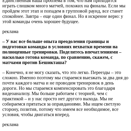
Единственная наша проблема в том, что нам приходится
играть слишком много матчей, похожих на финалы. Если мы
пройдем этот этап и попадем в групповой раунд, все станет
спокойнее. Завтра – еще один финал. Но я искренне верю: у
этой команды очень хорошее будущее.
реклама
– У вас все больше опыта преодоления границы и
подготовки команды в условиях нехватки времени на
полноценные тренировки. Поделитесь впечатлениями –
насколько готова команда, по сравнению, скажем, с
матчами против Бешикташа?
– Конечно, я не могу сказать, что это легко. Переезды – это
сложно. Именно поэтому мы стараемся выезжать за два дня до
почти каждого матча и не проводим тренировок в день
дороги. Но мы стараемся компенсировать это благодаря
видеоанализу. Мы больше работаем с теорией, чем с
практикой – и у нас просто нет другого выхода. Мы не
собираемся прятаться за оправданиями. Мы ищем светлую
сторону, позитив, потому что имеем все необходимое, все
условия, чтобы двигаться вперед.
реклама