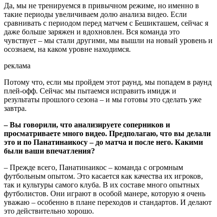
Да, мы не тренируемся в привычном режиме, но именно в
такие периоды увеличиваем долю анализа видео. Если
сравнивать с периодом перед матчем с Бешикташем, сейчас я
даже больше заряжен и вдохновлен. Вся команда это
чувствует – мы стали другими, мы вышли на новый уровень и
осознаем, на каком уровне находимся.
реклама
Потому что, если мы пройдем этот раунд, мы попадем в раунд
плей-офф. Сейчас мы пытаемся исправить имидж и
результаты прошлого сезона – и мы готовы это сделать уже
завтра.
– Вы говорили, что анализируете соперников и
просматриваете много видео. Предполагаю, что вы делали
это и по Панатинаикосу – до матча и после него. Какими
были ваши впечатления?
– Прежде всего, Панатинаикос – команда с огромным
футбольным опытом. Это касается как качества их игроков,
так и культуры самого клуба. В их составе много опытных
футболистов. Они играют в особой манере, которую я очень
уважаю – особенно в плане переходов и стандартов. И делают
это действительно хорошо.