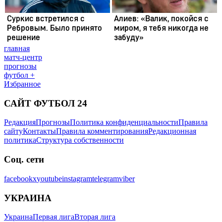
главная
матч-центр
прогнозы
футбол +
Избранное
САЙТ ФУТБОЛ 24
Редакция
Прогнозы
Политика конфиденциальности
Правила
сайту
Контакты
Правила комментирования
Редакционная
политика
Структура собственности
Соц. сети
facebook
x
youtube
instagram
telegram
viber
УКРАИНА
Украина
Первая лига
Вторая лига