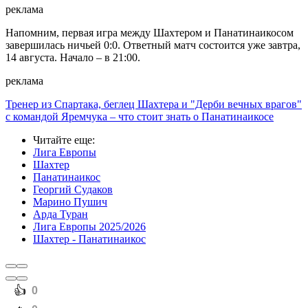
реклама
Напомним, первая игра между Шахтером и Панатинаикосом
завершилась ничьей 0:0. Ответный матч состоится уже завтра,
14 августа. Начало – в 21:00.
реклама
Тренер из Спартака, беглец Шахтера и "Дерби вечных врагов"
с командой Яремчука – что стоит знать о Панатинаикосе
Читайте еще
:
Лига Европы
Шахтер
Панатинаикос
Георгий Судаков
Марино Пушич
Арда Туран
Лига Европы 2025/2026
Шахтер - Панатинаикос
️👍
0