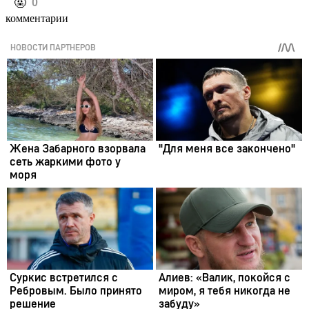
️🤬
0
комментарии