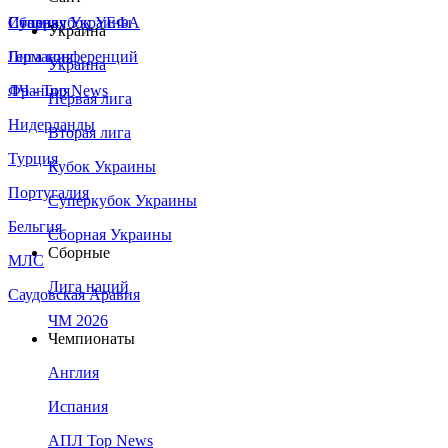
Сборная Украины
Италия
Суперкубок УЕФА
Украина
Германия
Лига конференций
Украина
Франция
ЛЧ - Top News
Первая лига
Нидерланды
Вторая лига
Турция
Кубок Украины
Португалия
Суперкубок Украины
Бельгия
Сборная Украины
Сборные
МЛС
Лига наций
Саудовская Аравия
ЧМ 2026
Чемпионаты
Англия
Испания
АПЛ Top News