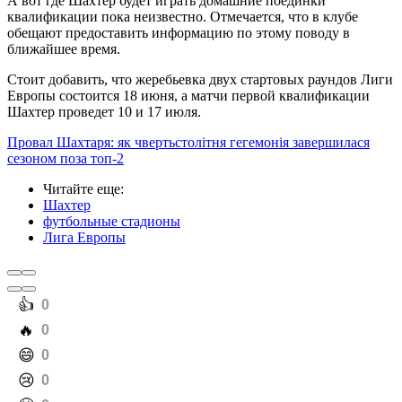
А вот где Шахтер будет играть домашние поединки
квалификации пока неизвестно. Отмечается, что в клубе
обещают предоставить информацию по этому поводу в
ближайшее время.
Стоит добавить, что жеребьевка двух стартовых раундов Лиги
Европы состоится 18 июня, а матчи первой квалификации
Шахтер проведет 10 и 17 июля.
Провал Шахтаря: як чвертьстолітня гегемонія завершилася
сезоном поза топ-2
Читайте еще
:
Шахтер
футбольные стадионы
Лига Европы
️👍
0
️🔥
0
️😄
0
️😢
0