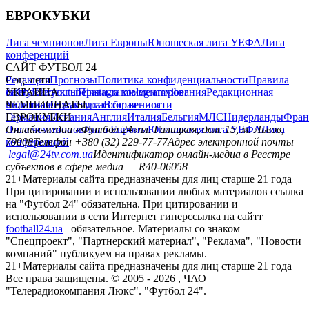
ЕВРОКУБКИ
Лига чемпионов
Лига Европы
Юношеская лига УЕФА
Лига
конференций
САЙТ ФУТБОЛ 24
Редакция
Соц. сети
Прогнозы
Политика конфиденциальности
Правила
сайту
facebook
УКРАИНА
Контакты
x
youtube
Правила комментирования
instagram
telegram
viber
Редакционная
политика
Украина
ЧЕМПИОНАТЫ
Первая лига
Структура собственности
Вторая лига
Германия
ЕВРОКУБКИ
Испания
Англия
Италия
Бельгия
МЛС
Нидерланды
Фран
Лига чемпионов
Онлайн-медиа «Футбол 24»
Лига Европы
пл. Галицкая, дом. 15, м. Львов,
Юношеская лига УЕФА
Лига
конференций
79008
Телефон +380 (32) 229-77-77
Адрес электронной почты
legal@24tv.com.ua
Идентификатор онлайн-медиа в Реестре
субъектов в сфере медиа — R40-06058
21+
Материалы сайта предназначены для лиц старше 21 года
При цитировании и использовании любых материалов ссылка
на "Футбол 24" обязательна. При цитировании и
использовании в сети Интернет гиперссылка на сайтт
football24.ua
обязательное. Материалы со знаком
"Спецпроект", "Партнерский материал", "Реклама", "Новости
компаний" публикуем на правах рекламы.
21+
Материалы сайта предназначены для лиц старше 21 года
Все права защищены. © 2005 -
2026
, ЧАО
"Телерадиокомпания Люкс". "Футбол 24".