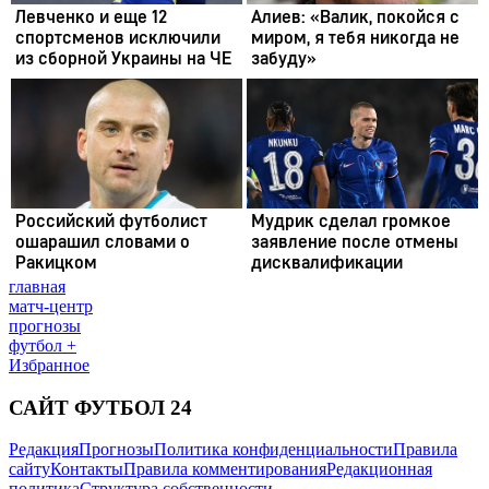
главная
матч-центр
прогнозы
футбол +
Избранное
САЙТ ФУТБОЛ 24
Редакция
Прогнозы
Политика конфиденциальности
Правила
сайту
Контакты
Правила комментирования
Редакционная
политика
Структура собственности