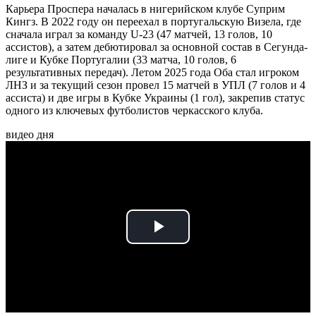
Карьера Проспера началась в нигерийском клубе Суприм
Кингз. В 2022 году он переехал в португальскую Визела, где
сначала играл за команду U-23 (47 матчей, 13 голов, 10
ассистов), а затем дебютировал за основной состав в Сегунда-
лиге и Кубке Португалии (33 матча, 10 голов, 6
результативных передач). Летом 2025 года Оба стал игроком
ЛНЗ и за текущий сезон провел 15 матчей в УПЛ (7 голов и 4
ассиста) и две игры в Кубке Украины (1 гол), закрепив статус
одного из ключевых футболистов черкасского клуба.
видео дня
Play
Video