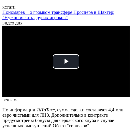
кстати
Пономарев – о громком трансфере Проспера в Шахтер:
"Нужно искать других игроков"
видео дня
Play
Video
реклама
По информации
ТаТоТаке
, сумма сделки составляет 4,4 млн
евро чистыми для ЛНЗ. Дополнительно в контракте
предусмотрены бонусы для черкасского клуба в случае
успешных выступлений Оба за "горняков".