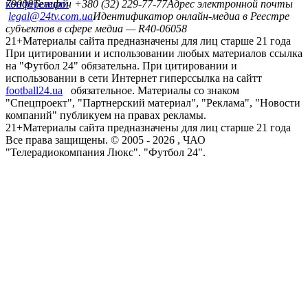
конференций
79008
Телефон +380 (32) 229-77-77
Адрес электронной почты
legal@24tv.com.ua
Идентификатор онлайн-медиа в Реестре
субъектов в сфере медиа — R40-06058
21+
Материалы сайта предназначены для лиц старше 21 года
При цитировании и использовании любых материалов ссылка
на "Футбол 24" обязательна. При цитировании и
использовании в сети Интернет гиперссылка на сайтт
football24.ua
обязательное. Материалы со знаком
"Спецпроект", "Партнерский материал", "Реклама", "Новости
компаний" публикуем на правах рекламы.
21+
Материалы сайта предназначены для лиц старше 21 года
Все права защищены. © 2005 -
2026
, ЧАО
"Телерадиокомпания Люкс". "Футбол 24".