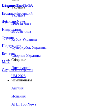
Сборная Украины
Италия
Суперкубок УЕФА
Украина
Германия
Лига конференций
Украина
Франция
ЛЧ - Top News
Первая лига
Нидерланды
Вторая лига
Турция
Кубок Украины
Португалия
Суперкубок Украины
Бельгия
Сборная Украины
Сборные
МЛС
Лига наций
Саудовская Аравия
ЧМ 2026
Чемпионаты
Англия
Испания
АПЛ Top News