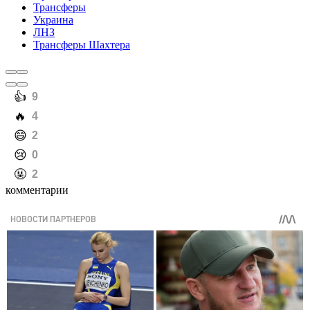
Трансферы
Украина
ЛНЗ
Трансферы Шахтера
️👍
9
️🔥
4
️😄
2
️😢
0
️🤬
2
комментарии