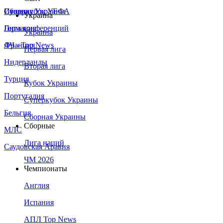
Сборная Украины
Италия
Суперкубок УЕФА
Украина
Германия
Лига конференций
Украина
Франция
ЛЧ - Top News
Первая лига
Нидерланды
Вторая лига
Турция
Кубок Украины
Португалия
Суперкубок Украины
Бельгия
Сборная Украины
Сборные
МЛС
Лига наций
Саудовская Аравия
ЧМ 2026
Чемпионаты
Англия
Испания
АПЛ Top News