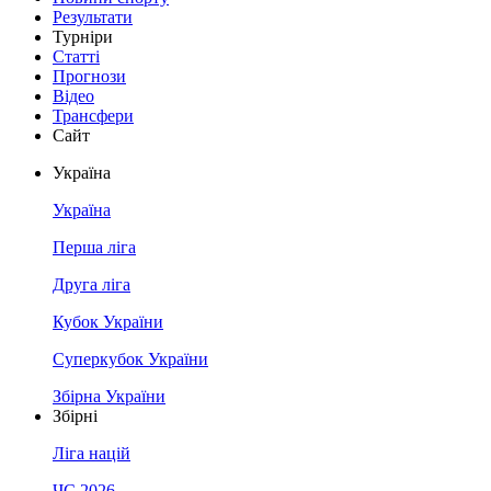
Результати
Турніри
Статті
Прогнози
Відео
Трансфери
Сайт
Україна
Україна
Перша ліга
Друга ліга
Кубок України
Суперкубок України
Збірна України
Збірні
Ліга націй
ЧС 2026