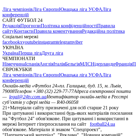
Ліга чемпіонів
Ліга Європи
Юнацька ліга УЄФА
Ліга
конференцій
САЙТ ФУТБОЛ 24
Редакція
Прогнози
Політика конфіденційності
Правила
сайту
Контакти
Правила коментування
Редакційна політика
Соціальні мережі
facebook
x
youtube
instagram
telegram
viber
УКРАЇНА
Україна
Перша ліга
Друга ліга
ЧЕМПІОНАТИ
Німеччина
Іспанія
Англія
Італія
Бельгія
МЛС
Нідерланди
Франція
П
ЄВРОКУБКИ
Ліга чемпіонів
Ліга Європи
Юнацька ліга УЄФА
Ліга
конференцій
Онлайн-медіа «Футбол 24»
пл. Галицька, буд. 15, м. Львів,
79008
Телефон +380 (32) 229-77-77
Адреса електронної пошти
—
legal@24tv.com.ua
Ідентифікатор онлайн-медіа в Реєстрі
суб’єктів у сфері медіа — R40-06058
21+
Матеріали сайту призначені для осіб старше 21 року
При цитуванні і використанні будь-яких матеріалів посилання
на "Футбол 24" обов'язкове. При цитуванні і використанні в
мережі Інтернет гіперпосилання на сайт
football24.ua
обов'язкове. Матеріали зі знаком "Спецпроект",
"Партнерський матеріал", "Реклама", "Новини компаній"