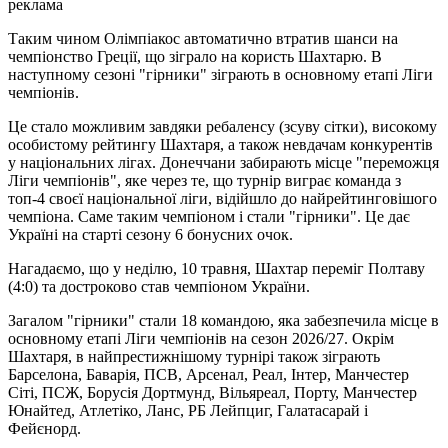
реклама
Таким чином Олімпіакос автоматично втратив шанси на
чемпіонство Греції, що зіграло на користь Шахтарю. В
наступному сезоні "гірники" зіграють в основному етапі Ліги
чемпіонів.
Це стало можливим завдяки ребаленсу (зсуву сітки), високому
особистому рейтингу Шахтаря, а також невдачам конкурентів
у національних лігах. Донеччани забирають місце "переможця
Ліги чемпіонів", яке через те, що турнір виграє команда з
топ-4 своєї національної ліги, відійшло до найрейтинговішого
чемпіона. Саме таким чемпіоном і стали "гірники". Це дає
Україні на старті сезону 6 бонусних очок.
Нагадаємо, що у неділю, 10 травня, Шахтар переміг Полтаву
(4:0) та достроково став чемпіоном України.
Загалом "гірники" стали 18 командою, яка забезпечила місце в
основному етапі Ліги чемпіонів на сезон 2026/27. Окрім
Шахтаря, в найпрестижнішому турнірі також зіграють
Барселона, Баварія, ПСВ, Арсенал, Реал, Інтер, Манчестер
Сіті, ПСЖ, Борусія Дортмунд, Вільяреал, Порту, Манчестер
Юнайтед, Атлетіко, Ланс, РБ Лейпциг, Галатасарай і
Фейєнорд.