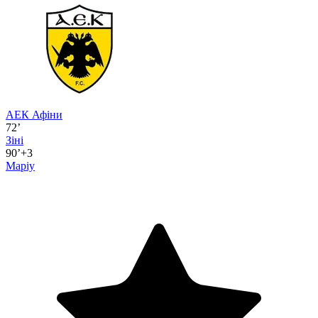
АЕК Афіни
72’
Зіні
90’+3
Маріу