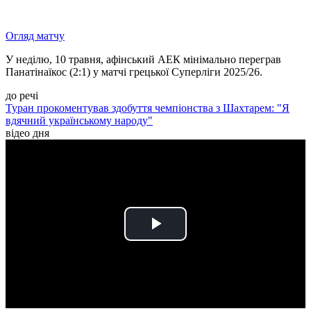
Огляд матчу
У неділю, 10 травня, афінський АЕК мінімально переграв
Панатінаїкос (2:1) у матчі грецької Суперліги 2025/26.
до речі
Туран прокоментував здобуття чемпіонства з Шахтарем: "Я
вдячний українському народу"
відео дня
Play
Video