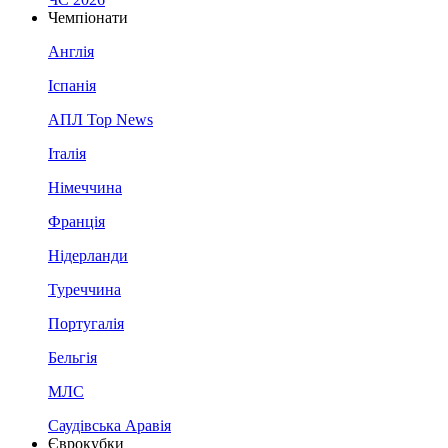
Чемпіонати
Англія
Іспанія
АПЛ Top News
Італія
Німеччина
Франція
Нідерланди
Туреччина
Португалія
Бельгія
МЛС
Саудівська Аравія
Єврокубки