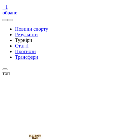
+
1
обране
Новини спорту
Результати
Турніри
Статті
Прогнози
Трансфери
топ