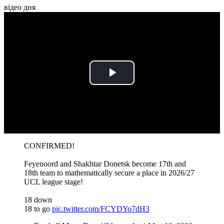
відео дня
Play
Video
CONFIRMED!
Feyenoord and Shakhtar Donetsk become 17th and
18th team to mathematically secure a place in 2026/27
UCL league stage!
18 down
18 to go
pic.twitter.com/FCYDYo7dH3