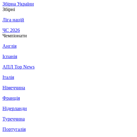
Збірна України
Збірні
Ліга націй
ЧС 2026
Чемпіонати
Англія
Іспанія
АПЛ Top News
Італія
Німеччина
Франція
Нідерланди
Туреччина
Португалія