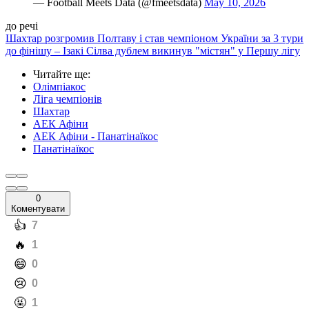
— Football Meets Data (@fmeetsdata)
May 10, 2026
до речі
Шахтар розгромив Полтаву і став чемпіоном України за 3 тури
до фінішу – Ізакі Сілва дублем викинув "містян" у Першу лігу
Читайте ще
:
Олімпіакос
Ліга чемпіонів
Шахтар
АЕК Афіни
АЕК Афіни - Панатінаїкос
Панатінаїкос
0
Коментувати
️👍
7
️🔥
1
️😄
0
️😢
0
️🤬
1