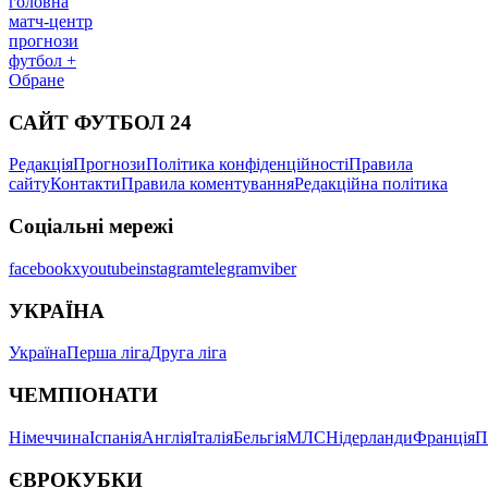
головна
матч-центр
прогнози
футбол +
Обране
САЙТ ФУТБОЛ 24
Редакція
Прогнози
Політика конфіденційності
Правила
сайту
Контакти
Правила коментування
Редакційна політика
Соціальні мережі
facebook
x
youtube
instagram
telegram
viber
УКРАЇНА
Україна
Перша ліга
Друга ліга
ЧЕМПІОНАТИ
Німеччина
Іспанія
Англія
Італія
Бельгія
МЛС
Нідерланди
Франція
П
ЄВРОКУБКИ