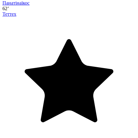
Панатінаїкос
62’
Теттех