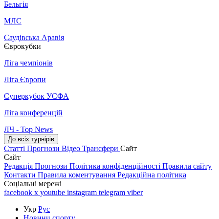
Бельгія
МЛС
Саудівська Аравія
Єврокубки
Ліга чемпіонів
Ліга Європи
Суперкубок УЄФА
Ліга конференцій
ЛЧ - Top News
До всіх турнірів
Статті
Прогнози
Відео
Трансфери
Сайт
Сайт
Редакція
Прогнози
Політика конфіденційності
Правила сайту
Контакти
Правила коментування
Редакційна політика
Соціальні мережі
facebook
x
youtube
instagram
telegram
viber
Укр
Рус
Новини спорту