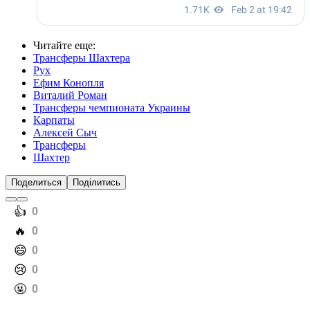
Читайте еще
:
Трансферы Шахтера
Рух
Ефим Конопля
Виталий Роман
Трансферы чемпионата Украины
Карпаты
Алексей Сыч
Трансферы
Шахтер
Поделиться
Поділитись
️👍
0
️🔥
0
️😄
0
️😢
0
️🤬
0