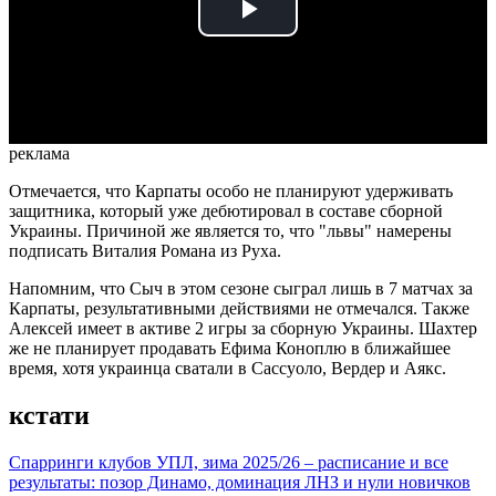
Play
Video
реклама
Отмечается, что Карпаты особо не планируют удерживать
защитника, который уже дебютировал в составе сборной
Украины. Причиной же является то, что "львы" намерены
подписать Виталия Романа из Руха.
Напомним, что Сыч в этом сезоне сыграл лишь в 7 матчах за
Карпаты, результативными действиями не отмечался. Также
Алексей имеет в активе 2 игры за сборную Украины. Шахтер
же не планирует продавать Ефима Коноплю в ближайшее
время, хотя украинца сватали в Сассуоло, Вердер и Аякс.
кстати
Спарринги клубов УПЛ, зима 2025/26 – расписание и все
результаты: позор Динамо, доминация ЛНЗ и нули новичков