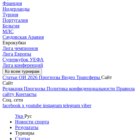
Франция
Нидерланды
Турция
Португалия
Бельгия
МЛС
Саудовская Аравия
Еврокубки
Лига чемпионов
Лига Европы
Суперкубок УЕФА
Лига конференций
Ко всем турнирам
Статьи
ОИ 2026
Прогнозы
Видео
Трансферы
Сайт
Сайт
Редакция
Прогнозы
Политика конфиденциальности
Правила
сайту
Контакты
Соц. сети
facebook
x
youtube
instagram
telegram
viber
Укр
Рус
Новости спорта
Результаты
Турниры
Статьи