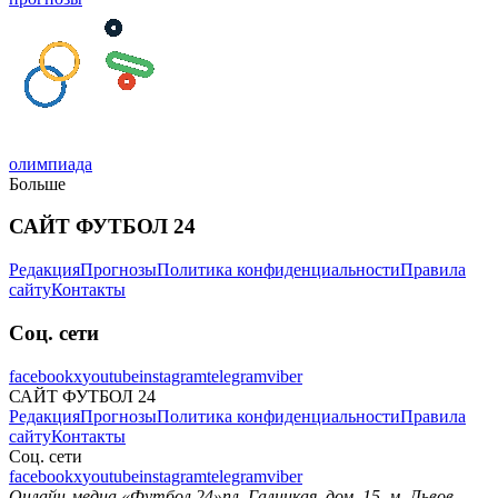
олимпиада
Больше
САЙТ ФУТБОЛ 24
Редакция
Прогнозы
Политика конфиденциальности
Правила
сайту
Контакты
Соц. сети
facebook
x
youtube
instagram
telegram
viber
САЙТ ФУТБОЛ 24
Редакция
Прогнозы
Политика конфиденциальности
Правила
сайту
Контакты
Соц. сети
facebook
x
youtube
instagram
telegram
viber
Онлайн-медиа «Футбол 24»
пл. Галицкая, дом. 15, м. Львов,