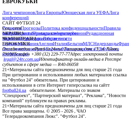
ЕВРОКУБКИ
Лига чемпионов
Лига Европы
Юношеская лига УЕФА
Лига
конференций
САЙТ ФУТБОЛ 24
Редакция
Соц. сети
Прогнозы
Политика конфиденциальности
Правила
сайту
facebook
УКРАИНА
Контакты
x
youtube
Правила комментирования
instagram
telegram
viber
Редакционная
политика
Украина
ЧЕМПИОНАТЫ
Первая лига
Структура собственности
Вторая лига
Германия
ЕВРОКУБКИ
Испания
Англия
Италия
Бельгия
МЛС
Нидерланды
Фран
Лига чемпионов
Онлайн-медиа «Футбол 24»
Лига Европы
пл. Галицкая, дом. 15, м. Львов,
Юношеская лига УЕФА
Лига
конференций
79008
Телефон +380 (32) 229-77-77
Адрес электронной почты
legal@24tv.com.ua
Идентификатор онлайн-медиа в Реестре
субъектов в сфере медиа — R40-06058
21+
Материалы сайта предназначены для лиц старше 21 года
При цитировании и использовании любых материалов ссылка
на "Футбол 24" обязательна. При цитировании и
использовании в сети Интернет гиперссылка на сайтт
football24.ua
обязательное. Материалы со знаком
"Спецпроект", "Партнерский материал", "Реклама", "Новости
компаний" публикуем на правах рекламы.
21+
Материалы сайта предназначены для лиц старше 21 года
Все права защищены. © 2005 -
2026
, ЧАО
"Телерадиокомпания Люкс". "Футбол 24".