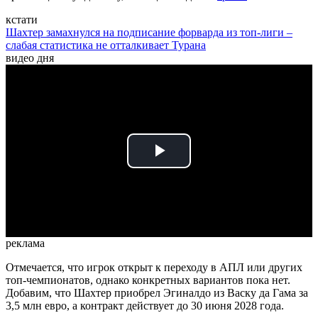
кстати
Шахтер замахнулся на подписание форварда из топ-лиги –
слабая статистика не отталкивает Турана
видео дня
Play
Video
реклама
Отмечается, что игрок открыт к переходу в АПЛ или других
топ-чемпионатов, однако конкретных вариантов пока нет.
Добавим, что Шахтер приобрел Эгиналдо из Васку да Гама за
3,5 млн евро, а контракт действует до 30 июня 2028 года.