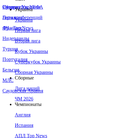
Сборная Украины
Италия
Суперкубок УЕФА
Украина
Германия
Лига конференций
Украина
Франция
ЛЧ - Top News
Первая лига
Нидерланды
Вторая лига
Турция
Кубок Украины
Португалия
Суперкубок Украины
Бельгия
Сборная Украины
Сборные
МЛС
Лига наций
Саудовская Аравия
ЧМ 2026
Чемпионаты
Англия
Испания
АПЛ Top News