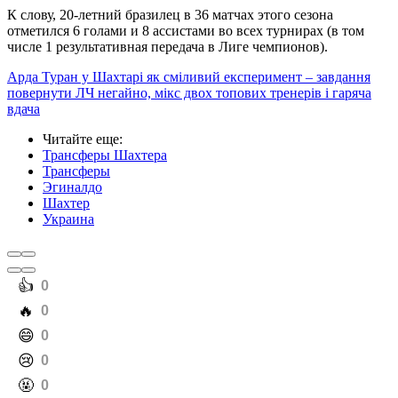
К слову, 20-летний бразилец в 36 матчах этого сезона
отметился 6 голами и 8 ассистами во всех турнирах (в том
числе 1 результативная передача в Лиге чемпионов).
Арда Туран у Шахтарі як сміливий експеримент – завдання
повернути ЛЧ негайно, мікс двох топових тренерів і гаряча
вдача
Читайте еще
:
Трансферы Шахтера
Трансферы
Эгиналдо
Шахтер
Украина
️👍
0
️🔥
0
️😄
0
️😢
0
️🤬
0