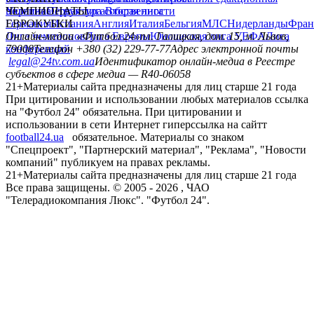
политика
Украина
ЧЕМПИОНАТЫ
Первая лига
Структура собственности
Вторая лига
Германия
ЕВРОКУБКИ
Испания
Англия
Италия
Бельгия
МЛС
Нидерланды
Фран
Лига чемпионов
Онлайн-медиа «Футбол 24»
Лига Европы
пл. Галицкая, дом. 15, м. Львов,
Юношеская лига УЕФА
Лига
конференций
79008
Телефон +380 (32) 229-77-77
Адрес электронной почты
legal@24tv.com.ua
Идентификатор онлайн-медиа в Реестре
субъектов в сфере медиа — R40-06058
21+
Материалы сайта предназначены для лиц старше 21 года
При цитировании и использовании любых материалов ссылка
на "Футбол 24" обязательна. При цитировании и
использовании в сети Интернет гиперссылка на сайтт
football24.ua
обязательное. Материалы со знаком
"Спецпроект", "Партнерский материал", "Реклама", "Новости
компаний" публикуем на правах рекламы.
21+
Материалы сайта предназначены для лиц старше 21 года
Все права защищены. © 2005 -
2026
, ЧАО
"Телерадиокомпания Люкс". "Футбол 24".