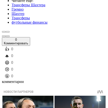
Читайте еще
:
Трансферы Шахтера
Гремио
Шахтер
Трансферы
футбольные финансы
0
Комментировать
️👍
0
️🔥
0
️😄
0
️😢
0
️🤬
0
комментарии