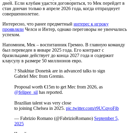
дней. Если клубам удастся договориться, то Мек перейдет в
стан дончан только в апреле 2026 года, когда отпразднует
совершеннолетие.
Интересно, что ранее предметный
интерес к игроку
проявляли
Челси и Интер, однако переговоры не увенчались
успехом.
Напомним, Мек – воспитанник Гремио. В главную команду
был переведен в январе 2025 года. Его контракт с
бразильцами действует до конца 2027 года и содержит
клаусулу в размере 50 миллионов евро.
?️ Shakhtar Donetsk are in advanced talks to sign
Gabriel Mec from Gremio.
Proposal worth €15m to get Mec from 2026, as
@felipee_sil
has reported.
Brazilian talent was very close
to joining Chelsea in 2025.
pic.twitter.com/r9UCqvoFib
— Fabrizio Romano (@FabrizioRomano)
September 5,
2025