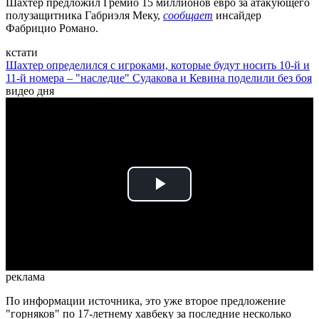
Шахтер предложил Гремио 15 миллионов евро за атакующего
полузащитника Габриэля Меку,
сообщает
инсайдер
Фабрицио Романо.
кстати
Шахтер определился с игроками, которые будут носить 10-й и
11-й номера – "наследие" Судакова и Кевина поделили без боя
видео дня
Play
Video
реклама
По информации источника, это уже второе предложение
"горняков" по 17-летнему хавбеку за последние несколько