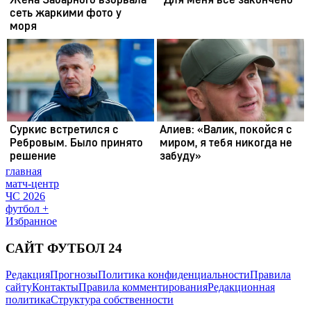
главная
матч-центр
ЧС 2026
футбол +
Избранное
САЙТ ФУТБОЛ 24
Редакция
Прогнозы
Политика конфиденциальности
Правила
сайту
Контакты
Правила комментирования
Редакционная
политика
Структура собственности