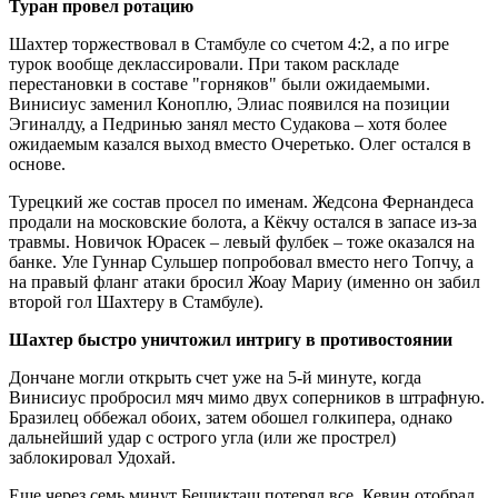
Туран провел ротацию
Шахтер торжествовал в Стамбуле со счетом 4:2, а по игре
турок вообще деклассировали. При таком раскладе
перестановки в составе "горняков" были ожидаемыми.
Винисиус заменил Коноплю, Элиас появился на позиции
Эгиналду, а Педринью занял место Судакова – хотя более
ожидаемым казался выход вместо Очеретько. Олег остался в
основе.
Турецкий же состав просел по именам. Жедсона Фернандеса
продали на московские болота, а Кёкчу остался в запасе из-за
травмы. Новичок Юрасек – левый фулбек – тоже оказался на
банке. Уле Гуннар Сульшер попробовал вместо него Топчу, а
на правый фланг атаки бросил Жоау Мариу (именно он забил
второй гол Шахтеру в Стамбуле).
Шахтер быстро уничтожил интригу в противостоянии
Дончане могли открыть счет уже на 5-й минуте, когда
Винисиус пробросил мяч мимо двух соперников в штрафную.
Бразилец оббежал обоих, затем обошел голкипера, однако
дальнейший удар с острого угла (или же прострел)
заблокировал Удохай.
Еще через семь минут Бешикташ потерял все. Кевин отобрал