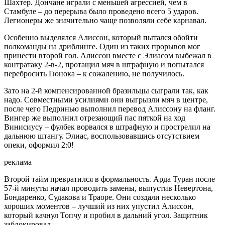
Шахтер. Дончане играли с меньшей агрессией, чем в
Стамбуле – до перерыва было проведено всего 5 ударов.
Легионеры же значительно чаще позволяли себе карнавал.
Особенно выделялся Алиссон, который пытался обойти
полкоманды на дриблинге. Один из таких прорывов мог
принести второй гол. Алиссон вместе с Элиасом выбежал в
контратаку 2-в-2, протащил мяч в штрафную и попытался
перебросить Гюнока – к сожалению, не получилось.
Зато на 2-й компенсированной бразильцы сыграли так, как
надо. Совместными усилиями они выгрызли мяч в центре,
после чего Педринью выполнил перевод Алиссону на фланг.
Вингер же выполнил отрезающий пас пяткой на ход
Винисиусу – фулбек ворвался в штрафную и прострелил на
дальнюю штангу. Элиас, воспользовавшись отсутствием
опеки, оформил 2:0!
реклама
Второй тайм превратился в формальность. Арда Туран после
57-й минуты начал проводить замены, выпустив Невертона,
Бондаренко, Судакова и Траоре. Они создали несколько
хороших моментов – лучший из них упустил Алиссон,
который качнул Топчу и пробил в дальний угол. Защитник
заблокировал.