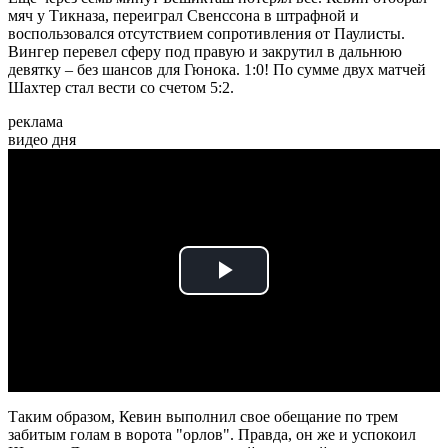
мяч у Тикназа, переиграл Свенссона в штрафной и
воспользовался отсутствием сопротивления от Паулисты.
Вингер перевел сферу под правую и закрутил в дальнюю
девятку – без шансов для Гюнока. 1:0! По сумме двух матчей
Шахтер стал вести со счетом 5:2.
реклама
видео дня
Play
Video
Таким образом, Кевин выполнил свое обещание по трем
забитым голам в ворота "орлов". Правда, он же и успокоил