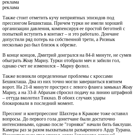
реклама
реклама
Также стоит отметить кучу неприятных эпизодов под
прессингом Бешикташа. Причем турки не имели хорошей
организации давления, компенсируя ее простой беготней с
попыткой вступить в контакт – и это работало. Дончане
допустили ряд потерь на собственной трети, а Ризнык
несколько раз был близок к обрезке.
В конце концов, Дмитрий доигрался на 84-й минуте, не сумев
обыграть Жоау Мариу. Турки отобрали мяч и забили гол,
однако счет не изменился – Мариу фолил.
Также возникли определенные проблемы с кроссами
Бешикташа. Два из них точно могли завершиться взятием
ворот. На 21-й минуте прострел с левого фланга замыкал Жоау
Мариу, а на 33-й Абрахам сбросил подачу на линию штрафной
– оттуда вколотил Тикназ. В обоих случаях удары
блокировали в последний момент.
Прессинг и контрпрессинг Шахтера в Кракове тоже оставил
вопросы. До первого гола донетчане были достаточно
интенсивными, однако после "горняки" начали бить баклуши.
Камеры раз за разом выхватывали разъяренного Арду Турана.