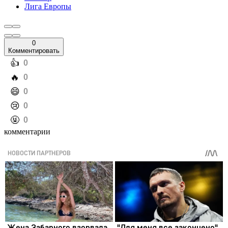
Лига Европы
0
Комментировать
️👍
0
️🔥
0
️😄
0
️😢
0
️🤬
0
комментарии