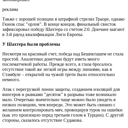
реклама
Также с хорошей позиции в штрафной стрелял Траоре, однако
Гюнок спас "орлов". В конце концов, финальный свисток
зафиксировал победу Шахтера со счетом 2:0. Дончане шагают
в 3-й раунд квалификации Лиги Европы.
У Шахтера были проблемы
Несмотря на красивый счет, победа над Бешикташем не стала
простой. Аналитики донетчан будут иметь много
послематчевой работы. Прежде всего, в глаза бросалось
отсутствие такой же легкой игры между линиями, как в
Стамбуле – открытий на чужой трети было относительно
немного.
Атак с перегрузкой линии защиты, созданием изоляций для
вингеров и рывками "десяток" в разрывы тоже возникало
мало. Очеретько значительно чаще можно было увидеть в
низких позициях, чем впереди. Это может быть связано с
желанием контролировать мяч, провоцируя турок на ошибки
(как это произошло перед третьим голом в Турции). С другой
стороны, сказалось отсутствие Судакова.