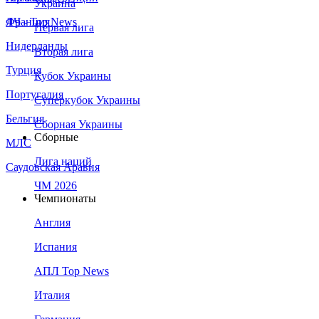
Украина
Франция
ЛЧ - Top News
Первая лига
Нидерланды
Вторая лига
Турция
Кубок Украины
Португалия
Суперкубок Украины
Бельгия
Сборная Украины
Сборные
МЛС
Лига наций
Саудовская Аравия
ЧМ 2026
Чемпионаты
Англия
Испания
АПЛ Top News
Италия