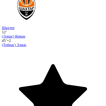
Шахтер
12’
(Элиас)
Кевин
45’+2
(Тобиас)
Элиас