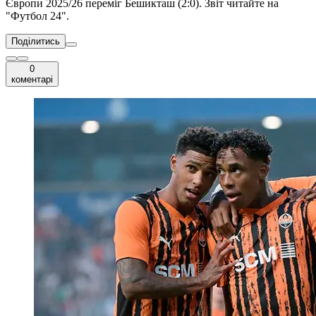
Європи 2025/26 переміг Бешикташ (2:0). Звіт читайте на
"Футбол 24".
Поділитись
0
коментарі