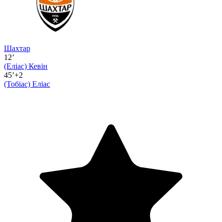
Шахтар
12’
(Еліас)
Кевін
45’+2
(Тобіас)
Еліас