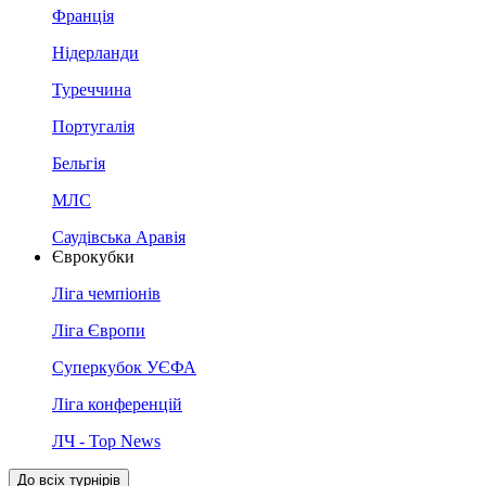
Франція
Нідерланди
Туреччина
Португалія
Бельгія
МЛС
Саудівська Аравія
Єврокубки
Ліга чемпіонів
Ліга Європи
Суперкубок УЄФА
Ліга конференцій
ЛЧ - Top News
До всіх турнірів