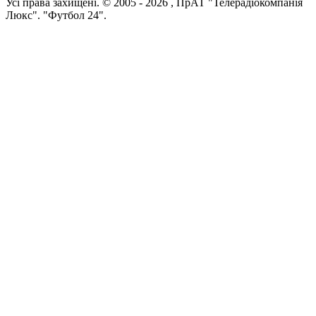
Усi права захищенi. © 2005 -
2026
, ПрАТ "Телерадіокомпанія
Люкс". "Футбол 24".