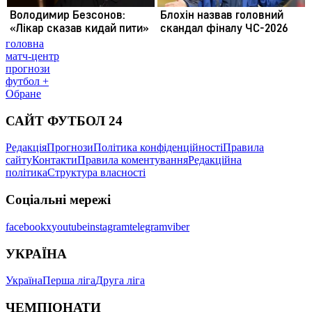
головна
матч-центр
прогнози
футбол +
Обране
САЙТ ФУТБОЛ 24
Редакція
Прогнози
Політика конфіденційності
Правила
сайту
Контакти
Правила коментування
Редакційна
політика
Структура власності
Соціальні мережі
facebook
x
youtube
instagram
telegram
viber
УКРАЇНА
Україна
Перша ліга
Друга ліга
ЧЕМПІОНАТИ