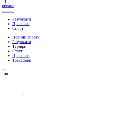
+
1
обране
Результати
Прогнози
Спорт
Новини спорту
Результати
Турніри
Статті
Прогнози
Трансфери
топ