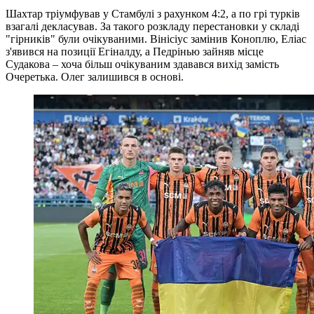
Шахтар тріумфував у Стамбулі з рахунком 4:2, а по грі турків
взагалі декласував. За такого розкладу перестановки у складі
"гірників" були очікуваними. Вінісіус замінив Коноплю, Еліас
з'явився на позиції Егіналду, а Педрінью зайняв місце
Судакова – хоча більш очікуваним здавався вихід замість
Очеретька. Олег залишився в основі.