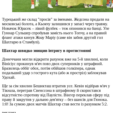
Турецький же склад "просів" за іменами. Жедсона продали на
московські болота, а Кьокчу залишився у запасі через травму.
Новачок Юрасек – лівий фулбек – теж опинився на банці. Уле
Гуннар Сульшер спробував замість нього Топчу, а на правий
фланг атаки кинув Жоау Маріу (саме він забив другий гол
Шахтарю в Стамбулі).
Шахтар швидко знищив інтригу в протистоянні
Донеччани могли відкрити рахунок вже на 5-й хвилині, коли
Вінісіус прокинув м'яч повз двох суперників у штрафний.
Бразилець оббіг обох, потім обійшов голкіпера, однак
подальший удар з гострого кута (або ж простріл) заблокував
Удохай.
Ще за сім хвилин Бешикташ втратив усе. Кевін відібрав м'яч у
Тікназа, переграв Свенссона в штрафному й скористався
відсутністю спротиву від Паулісти. Вінгер переклав сферу під
праву й закрутив у дальню дев'ятку – без шансів для Гюнока.
1:0! За сумою двох матчів Шахтар став вести із рахунком 5:2.
реклама