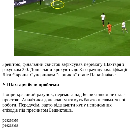
Зрештою, фінальний свисток зафіксував перемогу Шахтаря з
рахунком 2:0. Донеччани крокують до 3-го раунду кваліфікації
Ліги Європи. Суперником "гірників" стане Панатінаїкос.
У Шахтаря були проблеми
Попри красивий рахунок, перемога над Бешикташем не стала
простою. Аналітики донеччан матимуть багато післяматчевої
роботи. Передусім, варто відзначити купу неприємних
епізодів під пресингом Бешикташа.
реклама
реклама