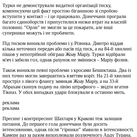
Турки не демонстрували видатної організації тиску,
компенсуючи цей факт простою біганиною зі спробою
вступити у контакт – і це працювало. Донеччани програли
багато єдиноборств і припустилися низки втрат на власній
половині. "Орли" не змогли за це покарати, але інші
суперники можуть і не пробачити.
Під тиском виникли проблеми і у Різника. Дмитро віддав
кілька неточних передач або пасів під тиск, а на 84-й хвилині
пішов у непотрібний обіграш Жоау Маріу. Турки відібрали
м'яч і забили гол, однак рахунок не змінився – Маріу фолив.
Також виникли певні проблеми з кросами Бешикташа. Два із
них точно могли завершитись взяттям воріт. На 21-й хвилині
простріл з лівого флангу замикав Жоау Маріу, а на 33-й
Абрахам скинув подачу на лінію штрафного – звідти вгатив
Тікназ. У обох випадках удари блокували в останню мить.
реклама
реклама
Пресинг і контрпресинг Шахтаря у Кракові теж залишив
питання. До першого гола донеччани були досить
інтенсивними, однак після "гірники" збавили в інтенсивності.
Камери раз за разом вихоплювали розлюченого Арду Турана.