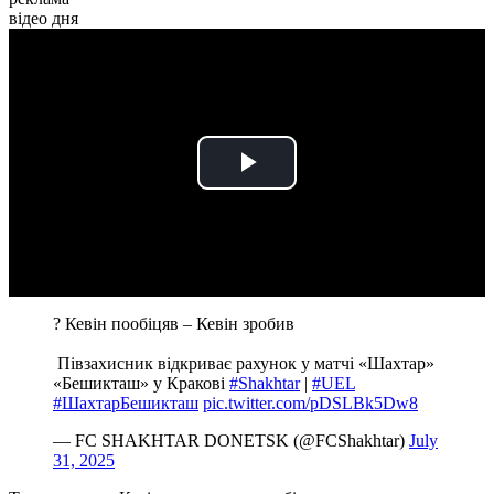
відео дня
Play
Video
? Кевін пообіцяв – Кевін зробив
️ Півзахисник відкриває рахунок у матчі «Шахтар»
«Бешикташ» у Кракові
#Shakhtar
|
#UEL
#ШахтарБешикташ
pic.twitter.com/pDSLBk5Dw8
— FC SHAKHTAR DONETSK (@FCShakhtar)
July
31, 2025