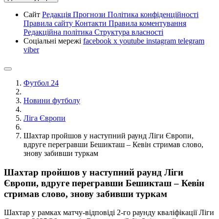
Сайт
Редакція
Прогнози
Політика конфіденційності
Правила сайту
Контакти
Правила коментування
Редакційна політика
Структура власності
Соціальні мережі
facebook
x
youtube
instagram
telegram
viber
Футбол 24
Новини футболу
Ліга Європи
Шахтар пройшов у наступний раунд Ліги Європи,
вдруге перегравши Бешикташ – Кевін стримав слово,
знову забивши туркам
Шахтар пройшов у наступний раунд Ліги
Європи, вдруге перегравши Бешикташ – Кевін
стримав слово, знову забивши туркам
Шахтар у рамках матчу-відповіді 2-го раунду кваліфікації Ліги