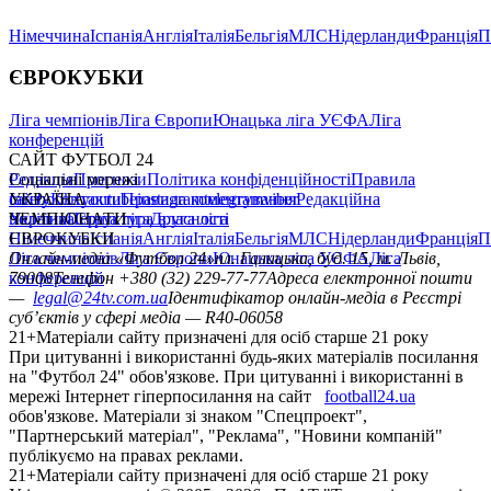
Німеччина
Іспанія
Англія
Італія
Бельгія
МЛС
Нідерланди
Франція
П
ЄВРОКУБКИ
Ліга чемпіонів
Ліга Європи
Юнацька ліга УЄФА
Ліга
конференцій
САЙТ ФУТБОЛ 24
Редакція
Соціальні мережі
Прогнози
Політика конфіденційності
Правила
сайту
facebook
УКРАЇНА
Контакти
x
youtube
Правила коментування
instagram
telegram
viber
Редакційна
політика
Україна
ЧЕМПІОНАТИ
Перша ліга
Структура власності
Друга ліга
Німеччина
ЄВРОКУБКИ
Іспанія
Англія
Італія
Бельгія
МЛС
Нідерланди
Франція
П
Ліга чемпіонів
Онлайн-медіа «Футбол 24»
Ліга Європи
Юнацька ліга УЄФА
пл. Галицька, буд. 15, м. Львів,
Ліга
конференцій
79008
Телефон +380 (32) 229-77-77
Адреса електронної пошти
—
legal@24tv.com.ua
Ідентифікатор онлайн-медіа в Реєстрі
суб’єктів у сфері медіа — R40-06058
21+
Матеріали сайту призначені для осіб старше 21 року
При цитуванні і використанні будь-яких матеріалів посилання
на "Футбол 24" обов'язкове. При цитуванні і використанні в
мережі Інтернет гіперпосилання на сайт
football24.ua
обов'язкове. Матеріали зі знаком "Спецпроект",
"Партнерський матеріал", "Реклама", "Новини компаній"
публікуємо на правах реклами.
21+
Матеріали сайту призначені для осіб старше 21 року