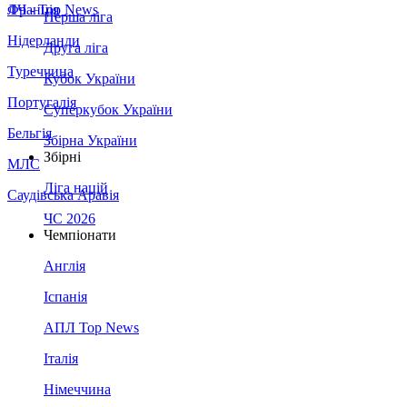
Франція
ЛЧ - Top News
Перша ліга
Нідерланди
Друга ліга
Туреччина
Кубок України
Португалія
Суперкубок України
Бельгія
Збірна України
Збірні
МЛС
Ліга націй
Саудівська Аравія
ЧС 2026
Чемпіонати
Англія
Іспанія
АПЛ Top News
Італія
Німеччина