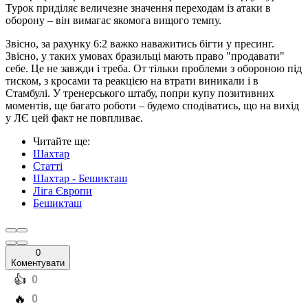
Турок приділяє величезне значення переходам із атаки в
оборону – він вимагає якомога вищого темпу.
Звісно, за рахунку 6:2 важко наважитись бігти у пресинг.
Звісно, у таких умовах бразильці мають право "продавати"
себе. Це не завжди і треба. От тільки проблеми з обороною під
тиском, з кросами та реакцією на втрати виникали і в
Стамбулі. У тренерського штабу, попри купу позитивних
моментів, ще багато роботи – будемо сподіватись, що на вихід
у ЛЄ цей факт не повпливає.
Читайте ще
:
Шахтар
Статті
Шахтар - Бешикташ
Ліга Європи
Бешикташ
0
Коментувати
️👍
0
️🔥
0