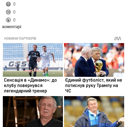
️😄
0
️😢
0
️🤬
0
коментарі