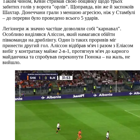
Таким чином, Кевін стримав свою обіцянку щодо трьох
забитих голів у ворота "орлів". Щоправда, він же й заспокоїв
Шахтар. Донеччани грали з меншою агресією, ніж у Стамбулі
– до перерви було проведено всього 5 ударів.
Легіонери ж значно частіше дозволяли собі "карнавал".
Особливо виділявся Аліссон, який намагався обійти
півкоманди на дриблінгу. Один із таких проривів міг
принести другий гол. Аліссон відібрав м'яч і разом з Еліасом
вибіг у контратаку майже 2-в-1, протягнув м'яч до карного
майданчика та спробував перекинути Гюнока – на жаль, не
вийшло.