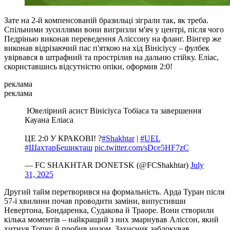
Зате на 2-й компенсованій бразильці зіграли так, як треба.
Спільними зусиллями вони вигризли м'яч у центрі, після чого
Педрінью виконав переведення Аліссону на фланг. Вінгер же
виконав відрізаючий пас п'яткою на хід Вінісіусу – фулбек
увірвався в штрафний та прострілив на дальню стійку. Еліас,
скориставшись відсутністю опіки, оформив 2:0!
реклама
реклама
️ Ювелірний асист Вінісіуса Тобіаса та завершення
Кауана Еліаса ️
ЦЕ 2:0 У КРАКОВІ! ?
#Shakhtar
|
#UEL
#ШахтарБешикташ
pic.twitter.com/sDce5HF7zC
— FC SHAKHTAR DONETSK (@FCShakhtar)
July
31, 2025
Другий тайм перетворився на формальність. Арда Туран після
57-ї хвилини почав проводити заміни, випустивши
Невертона, Бондаренка, Судакова й Траоре. Вони створили
кілька моментів – найкращий з них змарнував Аліссон, який
хитнув Топчу й пробив низом. Захисник заблокував.