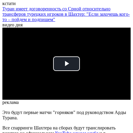
кстати
Туран имеет договоренность со Срной относительно
трансферов турецких игроков в Шахтер: "Если захочешь кого-
то – пойдем и подпишем"
видео дня
Play
Video
реклама
Это будут первые матчи "горняков" под руководством Арды
Турана.
Все спарринги Шахтера на сборах будут транслировать