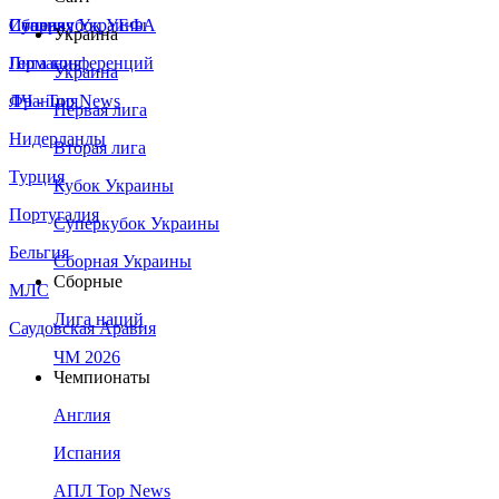
Сборная Украины
Италия
Суперкубок УЕФА
Украина
Германия
Лига конференций
Украина
Франция
ЛЧ - Top News
Первая лига
Нидерланды
Вторая лига
Турция
Кубок Украины
Португалия
Суперкубок Украины
Бельгия
Сборная Украины
Сборные
МЛС
Лига наций
Саудовская Аравия
ЧМ 2026
Чемпионаты
Англия
Испания
АПЛ Top News