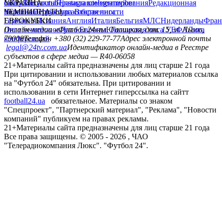
сайту
facebook
УКРАИНА
Контакты
x
youtube
Правила комментирования
instagram
telegram
viber
Редакционная
политика
Украина
ЧЕМПИОНАТЫ
Первая лига
Структура собственности
Вторая лига
Германия
ЕВРОКУБКИ
Испания
Англия
Италия
Бельгия
МЛС
Нидерланды
Фран
Лига чемпионов
Онлайн-медиа «Футбол 24»
Лига Европы
пл. Галицкая, дом. 15, м. Львов,
Юношеская лига УЕФА
Лига
конференций
79008
Телефон +380 (32) 229-77-77
Адрес электронной почты
legal@24tv.com.ua
Идентификатор онлайн-медиа в Реестре
субъектов в сфере медиа — R40-06058
21+
Материалы сайта предназначены для лиц старше 21 года
При цитировании и использовании любых материалов ссылка
на "Футбол 24" обязательна. При цитировании и
использовании в сети Интернет гиперссылка на сайтт
football24.ua
обязательное. Материалы со знаком
"Спецпроект", "Партнерский материал", "Реклама", "Новости
компаний" публикуем на правах рекламы.
21+
Материалы сайта предназначены для лиц старше 21 года
Все права защищены. © 2005 -
2026
, ЧАО
"Телерадиокомпания Люкс". "Футбол 24".