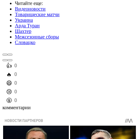
Читайте еще
:
Видеоновости
Товарищеские матчи
Украина
Арда Туран
Шахтер
Межсезонные сборы
Словацко
️👍
0
️🔥
0
️😄
0
️😢
0
️🤬
0
комментарии