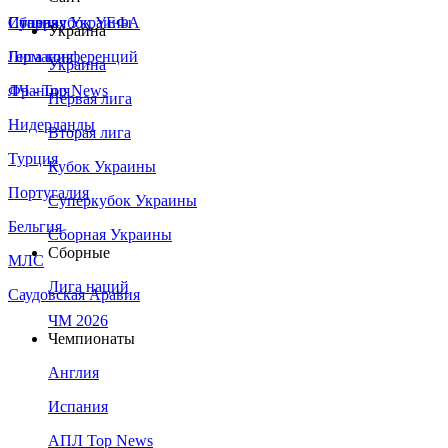
Сборная Украины
Италия
Суперкубок УЕФА
Украина
Германия
Лига конференций
Украина
Франция
ЛЧ - Top News
Первая лига
Нидерланды
Вторая лига
Турция
Кубок Украины
Португалия
Суперкубок Украины
Бельгия
Сборная Украины
Сборные
МЛС
Лига наций
Саудовская Аравия
ЧМ 2026
Чемпионаты
Англия
Испания
АПЛ Top News