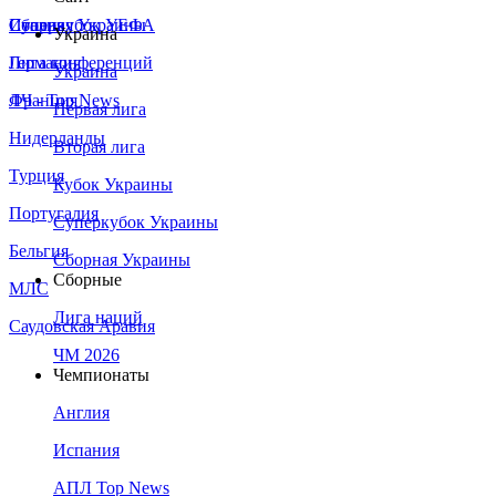
Сборная Украины
Италия
Суперкубок УЕФА
Украина
Германия
Лига конференций
Украина
Франция
ЛЧ - Top News
Первая лига
Нидерланды
Вторая лига
Турция
Кубок Украины
Португалия
Суперкубок Украины
Бельгия
Сборная Украины
Сборные
МЛС
Лига наций
Саудовская Аравия
ЧМ 2026
Чемпионаты
Англия
Испания
АПЛ Top News