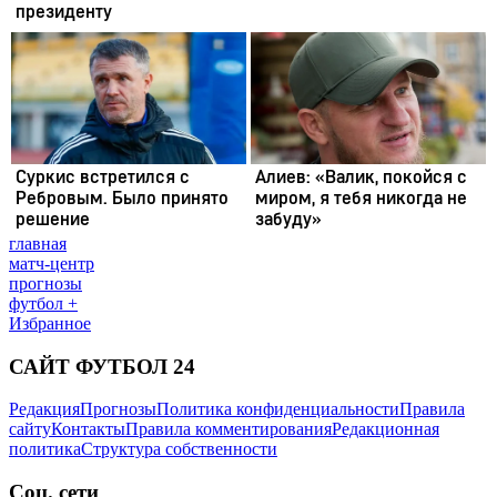
главная
матч-центр
прогнозы
футбол +
Избранное
САЙТ ФУТБОЛ 24
Редакция
Прогнозы
Политика конфиденциальности
Правила
сайту
Контакты
Правила комментирования
Редакционная
политика
Структура собственности
Соц. сети