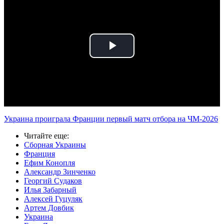
Play
Video
Украина проиграла Франции первый матч отбора на ЧМ-2026
Читайте еще
:
Сборная Украины
Франция
Ефим Конопля
Александр Зинченко
Георгий Судаков
Илья Забарный
Алексей Гуцуляк
Артем Довбик
Украина