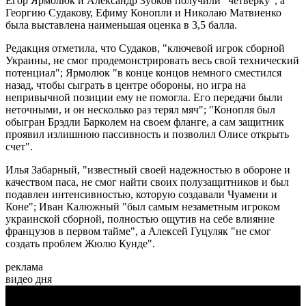
Егор Ярмолюк и Александр Зубков получили "четверку", а
Георгию Судакову, Ефиму Конопли и Николаю Матвиенко
была выставлена наименьшая оценка в 3,5 балла.
Редакция отметила, что Судаков, "ключевой игрок сборной
Украины, не смог продемонстрировать весь свой технический
потенциал"; Ярмолюк "в конце концов немного сместился
назад, чтобы сыграть в центре обороны, но игра на
непривычной позиции ему не помогла. Его передачи были
неточными, и он несколько раз терял мяч"; "Конопля был
обыгран Брэдли Барколем на своем фланге, а сам защитник
проявил излишнюю пассивность и позволил Олисе открыть
счет".
Илья Забарный, "известный своей надежностью в обороне и
качеством паса, не смог найти своих полузащитников и был
подавлен интенсивностью, которую создавали Чуамени и
Коне"; Иван Калюжный "был самым незаметным игроком
украинской сборной, полностью ощутив на себе влияние
французов в первом тайме", а Алексей Гуцуляк "не смог
создать проблем Жюлю Кунде".
реклама
видео дня