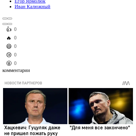
Егор Ярмолюк
Иван Калюжный
️👍
0
️🔥
0
️😄
0
️😢
0
️🤬
0
комментарии