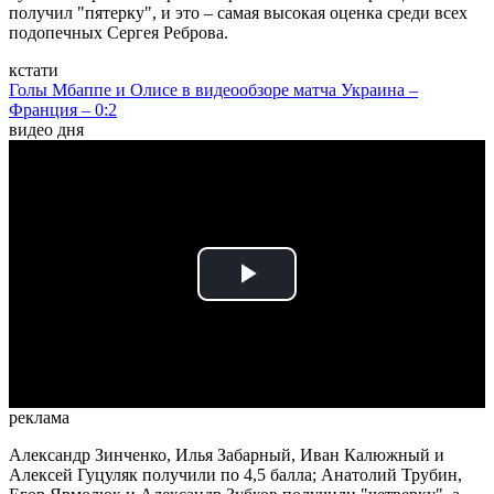
получил "пятерку", и это – самая высокая оценка среди всех
подопечных Сергея Реброва.
кстати
Голы Мбаппе и Олисе в видеообзоре матча Украина –
Франция – 0:2
видео дня
Play
Video
реклама
Александр Зинченко, Илья Забарный, Иван Калюжный и
Алексей Гуцуляк получили по 4,5 балла; Анатолий Трубин,