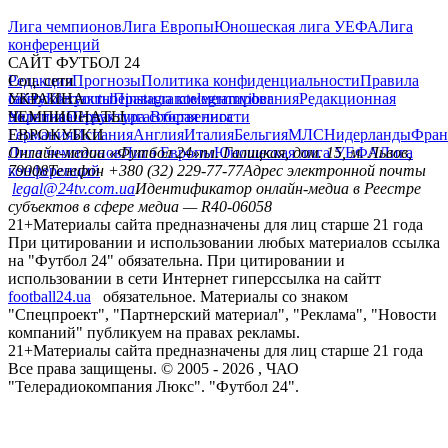
Лига чемпионов
Лига Европы
Юношеская лига УЕФА
Лига
конференций
САЙТ ФУТБОЛ 24
Редакция
Соц. сети
Прогнозы
Политика конфиденциальности
Правила
сайту
facebook
УКРАИНА
Контакты
x
youtube
Правила комментирования
instagram
telegram
viber
Редакционная
политика
Украина
ЧЕМПИОНАТЫ
Первая лига
Структура собственности
Вторая лига
Германия
ЕВРОКУБКИ
Испания
Англия
Италия
Бельгия
МЛС
Нидерланды
Фран
Лига чемпионов
Онлайн-медиа «Футбол 24»
Лига Европы
пл. Галицкая, дом. 15, м. Львов,
Юношеская лига УЕФА
Лига
конференций
79008
Телефон +380 (32) 229-77-77
Адрес электронной почты
legal@24tv.com.ua
Идентификатор онлайн-медиа в Реестре
субъектов в сфере медиа — R40-06058
21+
Материалы сайта предназначены для лиц старше 21 года
При цитировании и использовании любых материалов ссылка
на "Футбол 24" обязательна. При цитировании и
использовании в сети Интернет гиперссылка на сайтт
football24.ua
обязательное. Материалы со знаком
"Спецпроект", "Партнерский материал", "Реклама", "Новости
компаний" публикуем на правах рекламы.
21+
Материалы сайта предназначены для лиц старше 21 года
Все права защищены. © 2005 -
2026
, ЧАО
"Телерадиокомпания Люкс". "Футбол 24".