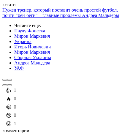
кстати
Нужен тренер, который поставит очень простой футбол,
почти "бей-беги" – главные проблемы Андреа Мальдеры
Читайте еще
:
Паулу Фонсека
Мирон Маркевич
Украина
Игорь Йовичевич
Мирон Маркевич
Сборная Украины
Андреа Мальдера
УАФ
️👍
1
️🔥
0
️😄
0
️😢
0
️🤬
1
комментарии