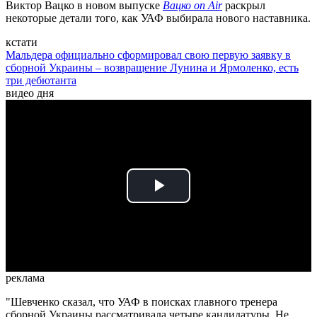
Виктор Вацко в новом выпуске
Вацко on Air
раскрыл
некоторые детали того, как УАФ выбирала нового наставника.
кстати
Мальдера официально сформировал свою первую заявку в
сборной Украины – возвращение Лунина и Ярмоленко, есть
три дебютанта
видео дня
Play
Video
реклама
"Шевченко сказал, что УАФ в поисках главного тренера
сборной Украины рассматривала четыре кандидатуры. Не