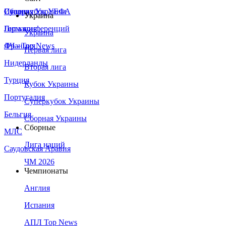
Сборная Украины
Италия
Суперкубок УЕФА
Украина
Германия
Лига конференций
Украина
Франция
ЛЧ - Top News
Первая лига
Нидерланды
Вторая лига
Турция
Кубок Украины
Португалия
Суперкубок Украины
Бельгия
Сборная Украины
Сборные
МЛС
Лига наций
Саудовская Аравия
ЧМ 2026
Чемпионаты
Англия
Испания
АПЛ Top News