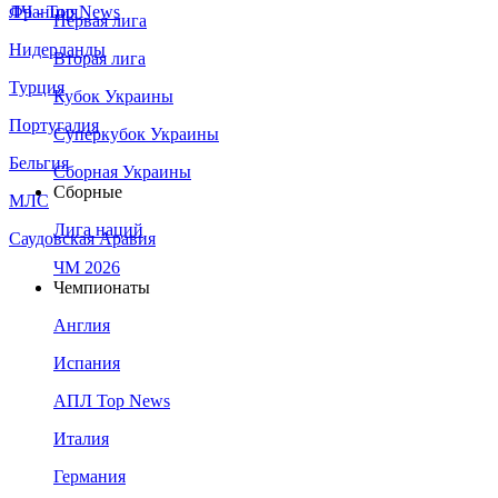
Франция
ЛЧ - Top News
Первая лига
Нидерланды
Вторая лига
Турция
Кубок Украины
Португалия
Суперкубок Украины
Бельгия
Сборная Украины
Сборные
МЛС
Лига наций
Саудовская Аравия
ЧМ 2026
Чемпионаты
Англия
Испания
АПЛ Top News
Италия
Германия