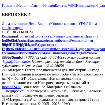
Германия
Испания
Англия
Италия
Бельгия
МЛС
Нидерланды
Фран
ЕВРОКУБКИ
Лига чемпионов
Лига Европы
Юношеская лига УЕФА
Лига
конференций
САЙТ ФУТБОЛ 24
Редакция
Соц. сети
Прогнозы
Политика конфиденциальности
Правила
сайту
facebook
УКРАИНА
Контакты
x
youtube
Правила комментирования
instagram
telegram
viber
Редакционная
политика
Украина
ЧЕМПИОНАТЫ
Первая лига
Структура собственности
Вторая лига
Германия
ЕВРОКУБКИ
Испания
Англия
Италия
Бельгия
МЛС
Нидерланды
Фран
Лига чемпионов
Онлайн-медиа «Футбол 24»
Лига Европы
пл. Галицкая, дом. 15, м. Львов,
Юношеская лига УЕФА
Лига
конференций
79008
Телефон +380 (32) 229-77-77
Адрес электронной почты
legal@24tv.com.ua
Идентификатор онлайн-медиа в Реестре
субъектов в сфере медиа — R40-06058
21+
Материалы сайта предназначены для лиц старше 21 года
При цитировании и использовании любых материалов ссылка
на "Футбол 24" обязательна. При цитировании и
использовании в сети Интернет гиперссылка на сайтт
football24.ua
обязательное. Материалы со знаком
"Спецпроект", "Партнерский материал", "Реклама", "Новости
компаний" публикуем на правах рекламы.
21+
Материалы сайта предназначены для лиц старше 21 года
Все права защищены. © 2005 -
2026
, ЧАО