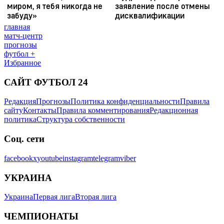
главная
матч-центр
прогнозы
футбол +
Избранное
САЙТ ФУТБОЛ 24
Редакция
Прогнозы
Политика конфиденциальности
Правила
сайту
Контакты
Правила комментирования
Редакционная
политика
Структура собственности
Соц. сети
facebook
x
youtube
instagram
telegram
viber
УКРАИНА
Украина
Первая лига
Вторая лига
ЧЕМПИОНАТЫ