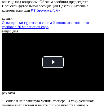
все еще под вопросом. Об этом сообщил председатель
Польской футбольной ассоциации Цезарий Кулеша в
комментарии для
WP SportoweFakty.
кстати
Левандовски судится со своим бывшим агентом – тот
требовал 20 миллионов евро
видео дня
Play
Video
реклама
"Сейчас я не планирую менять тренера. Я хочу услышать
мнение всех сторон и иметь полное представление о