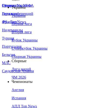
Сборная Украины
Италия
Суперкубок УЕФА
Украина
Германия
Лига конференций
Украина
Франция
ЛЧ - Top News
Первая лига
Нидерланды
Вторая лига
Турция
Кубок Украины
Португалия
Суперкубок Украины
Бельгия
Сборная Украины
Сборные
МЛС
Лига наций
Саудовская Аравия
ЧМ 2026
Чемпионаты
Англия
Испания
АПЛ Top News