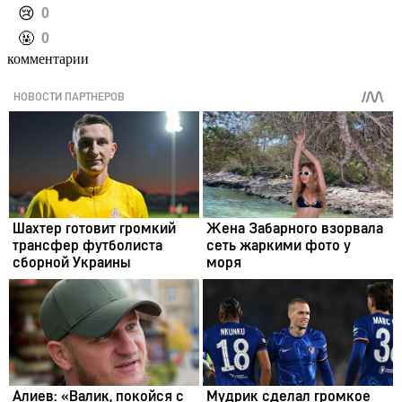
️😢
0
️🤬
0
комментарии