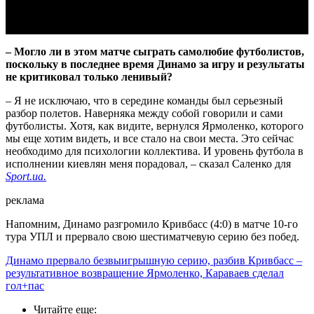
– Могло ли в этом матче сыграть самолюбие футболистов,
поскольку в последнее время Динамо за игру и результаты
не критиковал только ленивый?
– Я не исключаю, что в середине команды был серьезный
разбор полетов. Наверняка между собой говорили и сами
футболисты. Хотя, как видите, вернулся Ярмоленко, которого
мы еще хотим видеть, и все стало на свои места. Это сейчас
необходимо для психологии коллектива. И уровень футбола в
исполнении киевлян меня порадовал, – сказал Саленко для
Sport.ua.
реклама
Напомним, Динамо разгромило Кривбасс (4:0) в матче 10-го
тура УПЛ и прервало свою шестиматчевую серию без побед.
Динамо прервало безвыигрышную серию, разбив Кривбасс –
результативное возвращение Ярмоленко, Караваев сделал
гол+пас
Читайте еще
: