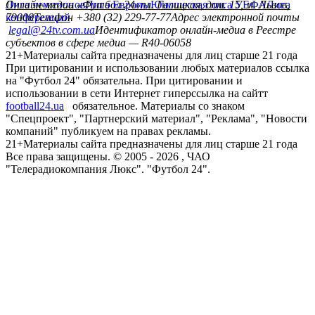
Лига чемпионов
Онлайн-медиа «Футбол 24»
Лига Европы
пл. Галицкая, дом. 15, м. Львов,
Юношеская лига УЕФА
Лига
конференций
79008
Телефон +380 (32) 229-77-77
Адрес электронной почты
legal@24tv.com.ua
Идентификатор онлайн-медиа в Реестре
субъектов в сфере медиа — R40-06058
21+
Материалы сайта предназначены для лиц старше 21 года
При цитировании и использовании любых материалов ссылка
на "Футбол 24" обязательна. При цитировании и
использовании в сети Интернет гиперссылка на сайтт
football24.ua
обязательное. Материалы со знаком
"Спецпроект", "Партнерский материал", "Реклама", "Новости
компаний" публикуем на правах рекламы.
21+
Материалы сайта предназначены для лиц старше 21 года
Все права защищены. © 2005 -
2026
, ЧАО
"Телерадиокомпания Люкс". "Футбол 24".