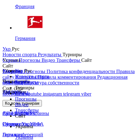
Франция
Германия
Укр
Рус
Новости спорта
Результаты
Турниры
Украина
Статьи
Прогнозы
Видео
Трансферы
Сайт
Сайт
Украина
Сборные
Укр
Рус
Редакция
Прогнозы
Политика конфиденциальности
Правила
Новости спорта
сайту
Контакты
Правила комментирования
Редакционная
Первая лига
Лига наций
Чемпионаты
Результаты
политика
Структура собственности
Турниры
Соц. сети
Вторая лига
ЧМ 2026
Англия
Еврокубки
Статьи
facebook
x
youtube
instagram
telegram
viber
Прогнозы
Кубок Украины
Испания
Лига чемпионов
Ко всем турнирам
Видео
Трансферы
Суперкубок Украины
АПЛ Top News
Лига Европы
Сайт
Сборная Украины
Италия
Суперкубок УЕФА
Украина
Германия
Лига конференций
Украина