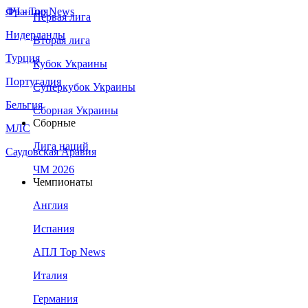
Франция
ЛЧ - Top News
Первая лига
Нидерланды
Вторая лига
Турция
Кубок Украины
Португалия
Суперкубок Украины
Бельгия
Сборная Украины
Сборные
МЛС
Лига наций
Саудовская Аравия
ЧМ 2026
Чемпионаты
Англия
Испания
АПЛ Top News
Италия
Германия