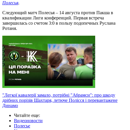
Полесья
.
Следующий матч Полесья – 14 августа против Пакша в
квалификации Лиги конференций. Первая встреча
завершилась со счетом 3:0 в пользу подопечных Руслана
Ротаня.
"Легкої кавалерії замало, потрібні "Абрамси": про шкоду
дрібних порізів Шахтаря, летюче Полісся і перевантажене
Динамо
Читайте еще
:
Видеоновости
Полесье