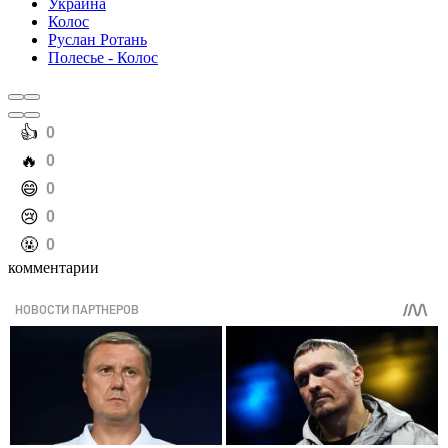
Украина
Колос
Руслан Ротань
Полесье - Колос
️👍
0
️🔥
0
️😄
0
️😢
0
️🤬
0
комментарии