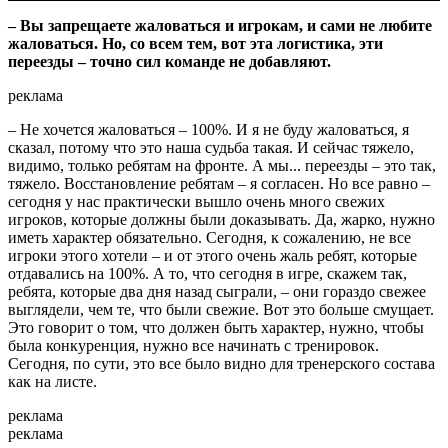
– Вы запрещаете жаловаться и игрокам, и сами не любите
жаловаться. Но, со всем тем, вот эта логистика, эти
переезды – точно сил команде не добавляют.
реклама
– Не хочется жаловаться – 100%. И я не буду жаловаться, я
сказал, потому что это наша судьба такая. И сейчас тяжело,
видимо, только ребятам на фронте. А мы... переезды – это так,
тяжело. Восстановление ребятам – я согласен. Но все равно –
сегодня у нас практически вышло очень много свежих
игроков, которые должны были доказывать. Да, жарко, нужно
иметь характер обязательно. Сегодня, к сожалению, не все
игроки этого хотели – и от этого очень жаль ребят, которые
отдавались на 100%. А то, что сегодня в игре, скажем так,
ребята, которые два дня назад сыграли, – они гораздо свежее
выглядели, чем те, что были свежие. Вот это больше смущает.
Это говорит о том, что должен быть характер, нужно, чтобы
была конкуренция, нужно все начинать с тренировок.
Сегодня, по сути, это все было видно для тренерского состава
как на листе.
реклама
реклама