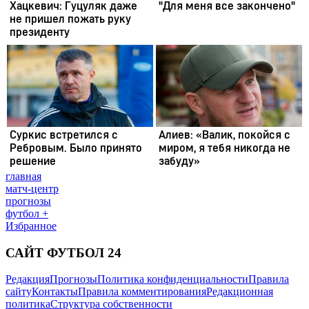
главная
матч-центр
прогнозы
футбол +
Избранное
САЙТ ФУТБОЛ 24
Редакция
Прогнозы
Политика конфиденциальности
Правила
сайту
Контакты
Правила комментирования
Редакционная
политика
Структура собственности