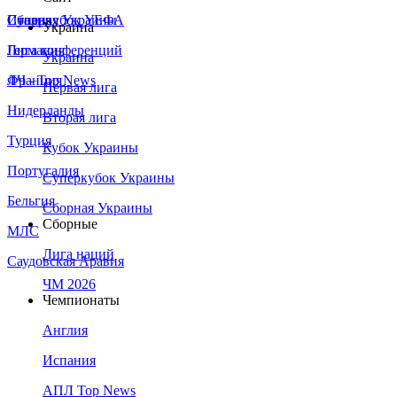
Сборная Украины
Италия
Суперкубок УЕФА
Украина
Германия
Лига конференций
Украина
Франция
ЛЧ - Top News
Первая лига
Нидерланды
Вторая лига
Турция
Кубок Украины
Португалия
Суперкубок Украины
Бельгия
Сборная Украины
Сборные
МЛС
Лига наций
Саудовская Аравия
ЧМ 2026
Чемпионаты
Англия
Испания
АПЛ Top News