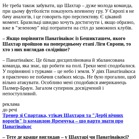
Не треба також забувати, що Шахтар – дуже молода команда,
при цьому футболісти показують впевнену гру. У Європі я не
бачу аналогів, і це говорить про перспективу. Є цікавий
момент. Бразильці швидко хочуть достигнути і, якщо образно,
вже в "зеленому" віці потрапити на стіл до заможних клубів.
– Якщо порівняти Панатінаїкос із Бешикташем, якого
Шахтар пройшов на попередньому етапі Ліги Європи, то
хто з них виглядав солідніше?
– Панатінаїкос. Це більш дисциплінована й збалансована
команда, яка знає, що робити на полі. Греки мені сподобалися.
У порівнянні з турками – це небо і земля. У діях Панатінаїкоса
я практично не побачив слабких місць. Не було прогалин, щоб
вільно атакувати. Особливо мені сподобався американець
Палмер-Браун. Загалом суперник досвідчений і
непоступливий.
реклама
до речі
Тренер зі Спартака, утікач Шахтаря та "Дербі вічних
ворогів" із командою Яремчука – що варто знати про
Панатінаїкос
– Тете де краще виглядав – у Шахтарі чи Панатінаїкосі?