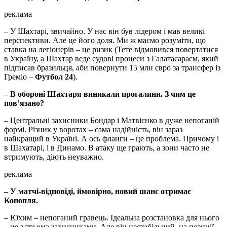
реклама
– У Шахтарі, звичайно. У нас він був лідером і мав великі
перспективи. Але це його доля. Ми ж маємо розуміти, що
ставка на легіонерів – це ризик (Тете відмовився повертатися
в Україну, а Шахтар веде судові процеси з Галатасараєм, який
підписав бразильця, аби повернути 15 млн євро за трансфер із
Греміо –
Футбол 24
).
– В обороні Шахтаря виникали прогалини. З чим це
пов’язано?
– Центральні захисники Бондар і Матвієнко в дуже непоганій
формі. Різник у воротах – сама надійність, він зараз
найкращий в Україні. А ось фланги – це проблема. Причому і
в Шахатарі, і в Динамо. В атаку ще грають, а зони часто не
втримують, діють неуважно.
реклама
– У матчі-відповіді, ймовірно, новий шанс отримає
Конопля.
– Юхим – непоганий гравець. Ідеальна розстановка для нього
– це з трьома захисниками. Але він нестабільний, на позиції