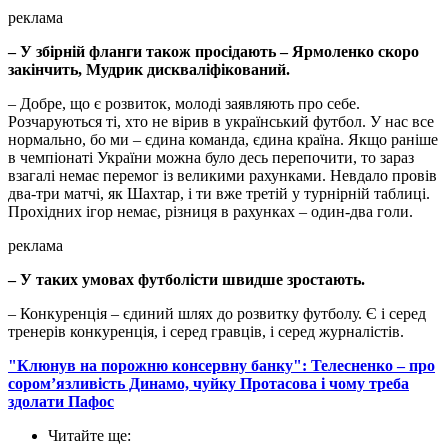
реклама
– У збірній фланги також просідають – Ярмоленко скоро
закінчить, Мудрик дискваліфікований.
– Добре, що є розвиток, молоді заявляють про себе.
Розчаруються ті, хто не вірив в український футбол. У нас все
нормально, бо ми – єдина команда, єдина країна. Якщо раніше
в чемпіонаті України можна було десь перепочити, то зараз
взагалі немає перемог із великими рахунками. Невдало провів
два-три матчі, як Шахтар, і ти вже третій у турнірній таблиці.
Прохідних ігор немає, різниця в рахунках – один-два голи.
реклама
– У таких умовах футболісти швидше зростають.
– Конкуренція – єдиний шлях до розвитку футболу. Є і серед
тренерів конкуренція, і серед гравців, і серед журналістів.
"Клюнув на порожню консервну банку": Телесненко – про
сором’язливість Динамо, чуйку Протасова і чому треба
здолати Пафос
Читайте ще
: