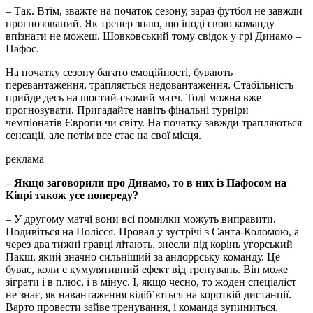
– Так. Втім, зважте на початок сезону, зараз футбол не завжди
прогнозований. Як тренер знаю, що іноді свою команду
впізнати не можеш. Шовковський тому свідок у грі Динамо –
Пафос.
На початку сезону багато емоційності, бувають
перевантаження, трапляється недовантаження. Стабільність
прийде десь на шостий-сьомий матч. Тоді можна вже
прогнозувати. Пригадайте навіть фінальні турніри
чемпіонатів Європи чи світу. На початку завжди трапляються
сенсації, але потім все стає на свої місця.
реклама
– Якщо заговорили про Динамо, то в них із Пафосом на
Кіпрі також усе попереду?
– У другому матчі вони всі помилки можуть виправити.
Подивіться на Полісся. Провал у зустрічі з Санта-Коломою, а
через два тижні гравці літають, знесли під корінь угорський
Пакш, який значно сильніший за андоррську команду. Це
буває, коли є кумулятивний ефект від тренувань. Він може
зіграти і в плюс, і в мінус. І, якщо чесно, то жоден спеціаліст
не знає, як навантаження відіб’ються на короткій дистанції.
Варто провести зайве тренування, і команда зупиниться.