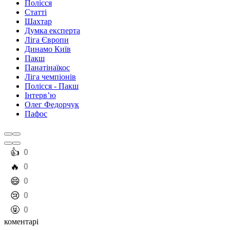
Полісся
Статті
Шахтар
Думка експерта
Ліга Європи
Динамо Київ
Пакш
Панатінаїкос
Ліга чемпіонів
Полісся - Пакш
Інтерв’ю
Олег Федорчук
Пафос
️👍
0
️🔥
0
️😄
0
️😢
0
️🤬
0
коментарі