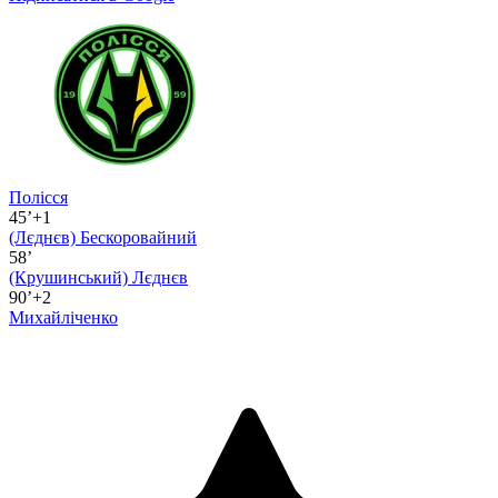
Полісся
45’+1
(Лєднєв)
Бескоровайний
58’
(Крушинський)
Лєднєв
90’+2
Михайліченко