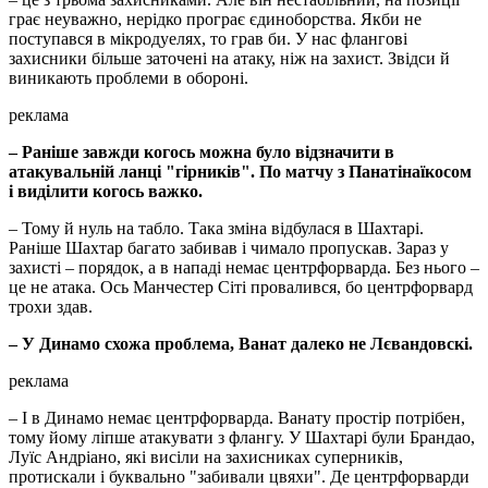
грає неуважно, нерідко програє єдиноборства. Якби не
поступався в мікродуелях, то грав би. У нас флангові
захисники більше заточені на атаку, ніж на захист. Звідси й
виникають проблеми в обороні.
реклама
– Раніше завжди когось можна було відзначити в
атакувальній ланці "гірників". По матчу з Панатінаїкосом
і виділити когось важко.
– Тому й нуль на табло. Така зміна відбулася в Шахтарі.
Раніше Шахтар багато забивав і чимало пропускав. Зараз у
захисті – порядок, а в нападі немає центрфорварда. Без нього –
це не атака. Ось Манчестер Сіті провалився, бо центрфорвард
трохи здав.
– У Динамо схожа проблема, Ванат далеко не Лєвандовскі.
реклама
– І в Динамо немає центрфорварда. Ванату простір потрібен,
тому йому ліпше атакувати з флангу. У Шахтарі були Брандао,
Луїс Андріано, які висіли на захисниках суперників,
протискали і буквально "забивали цвяхи". Де центрфорварди