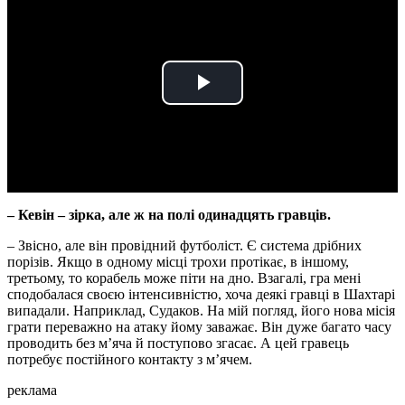
Play
Video
– Кевін – зірка, але ж на полі одинадцять гравців.
– Звісно, але він провідний футболіст. Є система дрібних
порізів. Якщо в одному місці трохи протікає, в іншому,
третьому, то корабель може піти на дно. Взагалі, гра мені
сподобалася своєю інтенсивністю, хоча деякі гравці в Шахтарі
випадали. Наприклад, Судаков. На мій погляд, його нова місія
грати переважно на атаку йому заважає. Він дуже багато часу
проводить без м’яча й поступово згасає. А цей гравець
потребує постійного контакту з м’ячем.
реклама