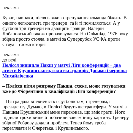
реклама
Буває, навпаки, після важкого тренування команда біжить. В
одного легкоатлета три тренери, та й ті помиляються. А у
футболі три тренери на двадцять гравців. Валерій
Лобановський також прораховувався. На Олімпіаді 1976 року
збірна просто стояла, в матчі за Суперкубок УЄФА проти
Стяуа – схожа історія.
реклама
до речі
Полісся знищило Пакш у матчі Ліги конференцій – два
асисти Крушинського, голи екс-гравців Динамо і червона
Михайліченка
– Полісся після розгрому Пакша, схоже, може готуватися
вже до Фіорентини в кваліфікації Ліги конференцій?
– Ця гра дала впевненість і футболістам, і тренерам, і
президенту. Думаю, в Поліссі будуть ще трансфери. У матчі з
Пакшем Крушинський мене переконав, що вміє грати. Його
підняли трохи вище й побачили зовсім іншу картину. Тренеру
збірної Реброву додали проблем. Тепер йому треба
переглядати й Очеретька, і Крушинського.