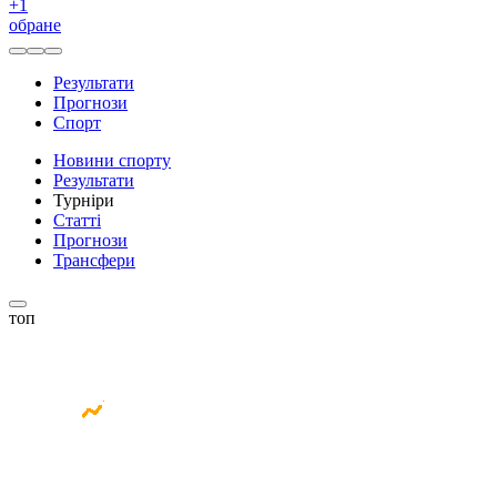
+
1
обране
Результати
Прогнози
Спорт
Новини спорту
Результати
Турніри
Статті
Прогнози
Трансфери
топ