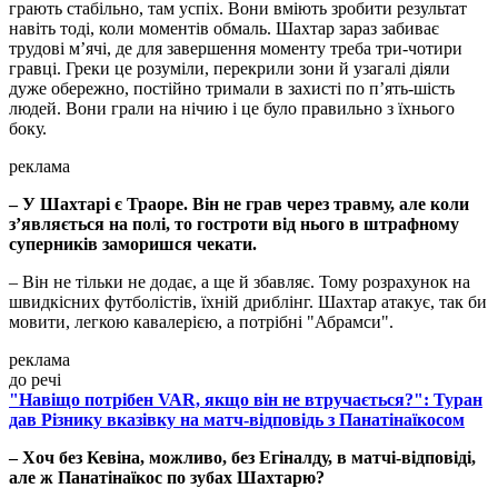
грають стабільно, там успіх. Вони вміють зробити результат
навіть тоді, коли моментів обмаль. Шахтар зараз забиває
трудові м’ячі, де для завершення моменту треба три-чотири
гравці. Греки це розуміли, перекрили зони й узагалі діяли
дуже обережно, постійно тримали в захисті по п’ять-шість
людей. Вони грали на нічию і це було правильно з їхнього
боку.
реклама
– У Шахтарі є Траоре. Він не грав через травму, але коли
з’являється на полі, то гостроти від нього в штрафному
суперників заморишся чекати.
– Він не тільки не додає, а ще й збавляє. Тому розрахунок на
швидкісних футболістів, їхній дриблінг. Шахтар атакує, так би
мовити, легкою кавалерією, а потрібні "Абрамси".
реклама
до речі
"Навіщо потрібен VAR, якщо він не втручається?": Туран
дав Різнику вказівку на матч-відповідь з Панатінаїкосом
– Хоч без Кевіна, можливо, без Егіналду, в матчі-відповіді,
але ж Панатінаїкос по зубах Шахтарю?