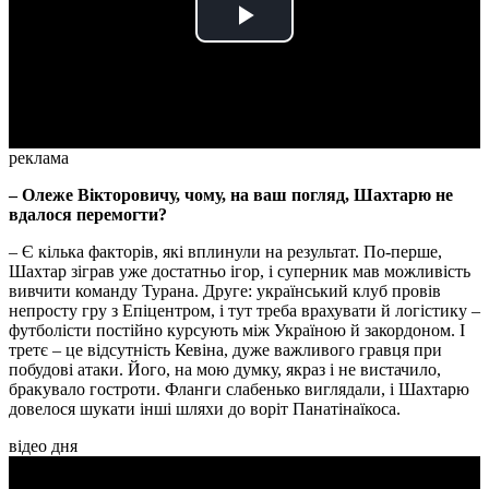
Play
Video
реклама
– Олеже Вікторовичу, чому, на ваш погляд, Шахтарю не
вдалося перемогти?
– Є кілька факторів, які вплинули на результат. По-перше,
Шахтар зіграв уже достатньо ігор, і суперник мав можливість
вивчити команду Турана. Друге: український клуб провів
непросту гру з Епіцентром, і тут треба врахувати й логістику –
футболісти постійно курсують між Україною й закордоном. І
третє – це відсутність Кевіна, дуже важливого гравця при
побудові атаки. Його, на мою думку, якраз і не вистачило,
бракувало гостроти. Фланги слабенько виглядали, і Шахтарю
довелося шукати інші шляхи до воріт Панатінаїкоса.
відео дня