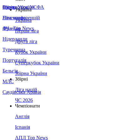
Збірна України
Італія
Суперкубок УЄФА
Україна
Німеччина
Ліга конференцій
Україна
Франція
ЛЧ - Top News
Перша ліга
Нідерланди
Друга ліга
Туреччина
Кубок України
Португалія
Суперкубок України
Бельгія
Збірна України
Збірні
МЛС
Ліга націй
Саудівська Аравія
ЧС 2026
Чемпіонати
Англія
Іспанія
АПЛ Top News