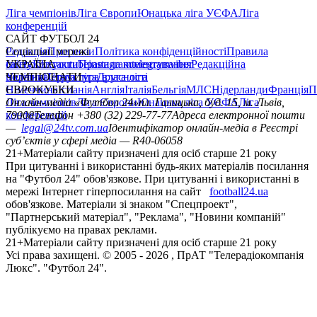
Ліга чемпіонів
Ліга Європи
Юнацька ліга УЄФА
Ліга
конференцій
САЙТ ФУТБОЛ 24
Редакція
Соціальні мережі
Прогнози
Політика конфіденційності
Правила
сайту
facebook
УКРАЇНА
Контакти
x
youtube
Правила коментування
instagram
telegram
viber
Редакційна
політика
Україна
ЧЕМПІОНАТИ
Перша ліга
Структура власності
Друга ліга
Німеччина
ЄВРОКУБКИ
Іспанія
Англія
Італія
Бельгія
МЛС
Нідерланди
Франція
П
Ліга чемпіонів
Онлайн-медіа «Футбол 24»
Ліга Європи
Юнацька ліга УЄФА
пл. Галицька, буд. 15, м. Львів,
Ліга
конференцій
79008
Телефон +380 (32) 229-77-77
Адреса електронної пошти
—
legal@24tv.com.ua
Ідентифікатор онлайн-медіа в Реєстрі
суб’єктів у сфері медіа — R40-06058
21+
Матеріали сайту призначені для осіб старше 21 року
При цитуванні і використанні будь-яких матеріалів посилання
на "Футбол 24" обов'язкове. При цитуванні і використанні в
мережі Інтернет гіперпосилання на сайт
football24.ua
обов'язкове. Матеріали зі знаком "Спецпроект",
"Партнерський матеріал", "Реклама", "Новини компаній"
публікуємо на правах реклами.
21+
Матеріали сайту призначені для осіб старше 21 року
Усi права захищенi. © 2005 -
2026
, ПрАТ "Телерадіокомпанія
Люкс". "Футбол 24".