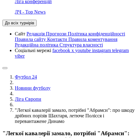
Ліга конференцій
ЛЧ - Top News
До всіх турнірів
Сайт
Редакція
Прогнози
Політика конфіденційності
Правила сайту
Контакти
Правила коментування
Редакційна політика
Структура власності
Соціальні мережі
facebook
x
youtube
instagram
telegram
viber
Футбол 24
Новини футболу
Ліга Європи
"Легкої кавалерії замало, потрібні "Абрамси": про шкоду
дрібних порізів Шахтаря, летюче Полісся і
перевантажене Динамо
"Легкої кавалерії замало, потрібні "Абрамси":