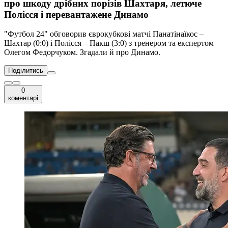
про шкоду дрібних порізів Шахтаря, летюче
Полісся і перевантажене Динамо
"Футбол 24" обговорив єврокубкові матчі Панатінаїкос –
Шахтар (0:0) і Полісся – Пакш (3:0) з тренером та експертом
Олегом Федорчуком. Згадали й про Динамо.
Поділитись
0
коментарі