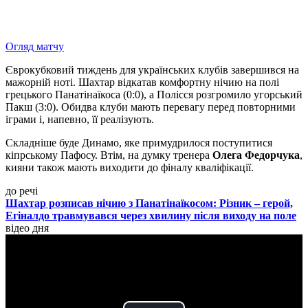
Огляд матчу
Єврокубковий тиждень для українських клубів завершився на
мажорній ноті. Шахтар відкатав комфортну нічию на полі
грецького Панатінаїкоса (0:0), а Полісся розгромило угорський
Пакш (3:0). Обидва клуби мають перевагу перед повторними
іграми і, напевно, її реалізують.
Складніше буде Динамо, яке примудрилося поступитися
кіпрському Пафосу. Втім, на думку тренера
Олега Федорчука
,
кияни також мають виходити до фіналу кваліфікації.
до речі
Шахтар розписав нічию з Панатінаїкосом: Різник – герой,
Егіналдо травмувався через хвилину після виходу на поле
відео дня