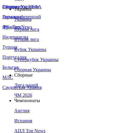
Сборная Украины
Италия
Суперкубок УЕФА
Украина
Германия
Лига конференций
Украина
Франция
ЛЧ - Top News
Первая лига
Нидерланды
Вторая лига
Турция
Кубок Украины
Португалия
Суперкубок Украины
Бельгия
Сборная Украины
Сборные
МЛС
Лига наций
Саудовская Аравия
ЧМ 2026
Чемпионаты
Англия
Испания
АПЛ Top News