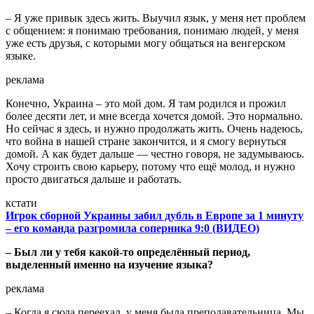
– Я уже привык здесь жить. Выучил язык, у меня нет проблем
с общением: я понимаю требования, понимаю людей, у меня
уже есть друзья, с которыми могу общаться на венгерском
языке.
реклама
Конечно, Украина – это мой дом. Я там родился и прожил
более десяти лет, и мне всегда хочется домой. Это нормально.
Но сейчас я здесь, и нужно продолжать жить. Очень надеюсь,
что война в нашей стране закончится, и я смогу вернуться
домой. А как будет дальше — честно говоря, не задумываюсь.
Хочу строить свою карьеру, потому что ещё молод, и нужно
просто двигаться дальше и работать.
кстати
Игрок сборной Украины забил дубль в Европе за 1 минуту
– его команда разгромила соперника 9:0 (ВИДЕО)
– Был ли у тебя какой-то определённый период,
выделенный именно на изучение языка?
реклама
– Когда я сюда переехал, у меня была преподавательница. Мы