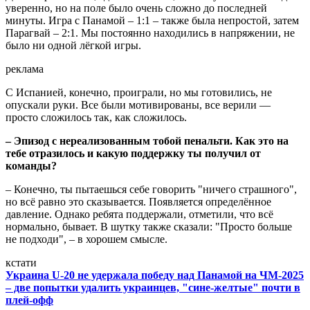
уверенно, но на поле было очень сложно до последней
минуты. Игра с Панамой – 1:1 – также была непростой, затем
Парагвай – 2:1. Мы постоянно находились в напряжении, не
было ни одной лёгкой игры.
реклама
С Испанией, конечно, проиграли, но мы готовились, не
опускали руки. Все были мотивированы, все верили —
просто сложилось так, как сложилось.
– Эпизод с нереализованным тобой пенальти. Как это на
тебе отразилось и какую поддержку ты получил от
команды?
– Конечно, ты пытаешься себе говорить "ничего страшного",
но всё равно это сказывается. Появляется определённое
давление. Однако ребята поддержали, отметили, что всё
нормально, бывает. В шутку также сказали: "Просто больше
не подходи", – в хорошем смысле.
кстати
Украина U-20 не удержала победу над Панамой на ЧМ-2025
– две попытки удалить украинцев, "сине-желтые" почти в
плей-офф