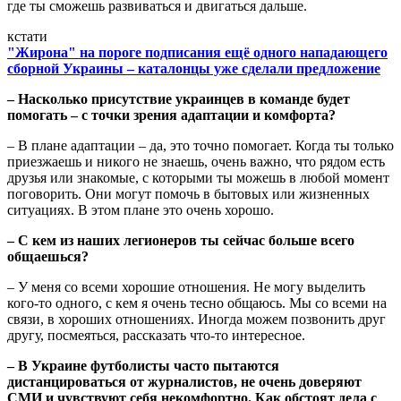
где ты сможешь развиваться и двигаться дальше.
кстати
"Жирона" на пороге подписания ещё одного нападающего
сборной Украины – каталонцы уже сделали предложение
– Насколько присутствие украинцев в команде будет
помогать – с точки зрения адаптации и комфорта?
– В плане адаптации – да, это точно помогает. Когда ты только
приезжаешь и никого не знаешь, очень важно, что рядом есть
друзья или знакомые, с которыми ты можешь в любой момент
поговорить. Они могут помочь в бытовых или жизненных
ситуациях. В этом плане это очень хорошо.
– С кем из наших легионеров ты сейчас больше всего
общаешься?
– У меня со всеми хорошие отношения. Не могу выделить
кого-то одного, с кем я очень тесно общаюсь. Мы со всеми на
связи, в хороших отношениях. Иногда можем позвонить друг
другу, посмеяться, рассказать что-то интересное.
– В Украине футболисты часто пытаются
дистанцироваться от журналистов, не очень доверяют
СМИ и чувствуют себя некомфортно. Как обстоят дела с