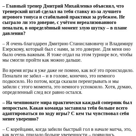
– Главный тренер Дмитрий Михайленко объяснял, что
тренерский штаб сделал на тебя ставку из-за лучшего
игрового тонуса и стабильной практики за рубежом. Не
сыграло ли это доверие, с учётом нереализованного
пенальти, в определённый момент злую шутку – в плане
давления?
– Я очень благодарен Дмитрию Станиславовичу и Владимиру
Езерскому, который был с нами, за это доверие. Для меня оно
было очень важным. Я тоже отдал на этом турнире все, чтобы
мы смогли пройти как можно дальше.
Во время игры я уже даже не помню, как всё это происходило.
Пенальти не забил – и в голове, конечно, это немного
подкосило. Но потом, когда сказали переигрывать и мы
забили с этого момента, это немного успокоило. Хотя, думаю,
определенный след все равно остался.
– На чемпионате мира практически каждый соперник был
непростым. Какая команда заставила тебя больше всего
адаптироваться по ходу игры? С кем ты чувствовал себя
менее уверенно?
– С корейцами, когда забили быстрый гол в начале матча, это,
как всегда, придало больше уверенности – появились