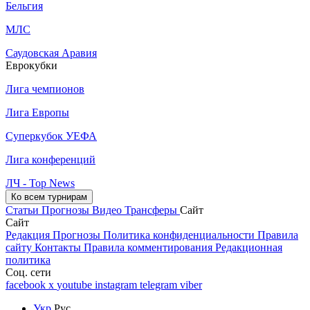
Бельгия
МЛС
Саудовская Аравия
Еврокубки
Лига чемпионов
Лига Европы
Суперкубок УЕФА
Лига конференций
ЛЧ - Top News
Ко всем турнирам
Статьи
Прогнозы
Видео
Трансферы
Сайт
Сайт
Редакция
Прогнозы
Политика конфиденциальности
Правила
сайту
Контакты
Правила комментирования
Редакционная
политика
Соц. сети
facebook
x
youtube
instagram
telegram
viber
Укр
Рус