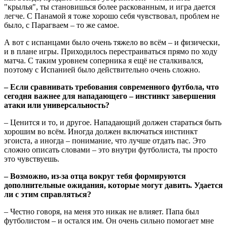
"крылья", ты становишься более раскованным, и игра дается
легче. С Панамой я тоже хорошо себя чувствовал, проблем не
было, с Парагваем – то же самое.
А вот с испанцами было очень тяжело во всём – и физически,
и в плане игры. Приходилось перестраиваться прямо по ходу
матча. С таким уровнем соперника я ещё не сталкивался,
поэтому с Испанией было действительно очень сложно.
– Если сравнивать требования современного футбола, что
сегодня важнее для нападающего – инстинкт завершения
атаки или универсальность?
– Ценится и то, и другое. Нападающий должен стараться быть
хорошим во всём. Иногда должен включаться инстинкт
эгоиста, а иногда – понимание, что лучше отдать пас. Это
сложно описать словами – это внутри футболиста, ты просто
это чувствуешь.
– Возможно, из-за отца вокруг тебя формируются
дополнительные ожидания, которые могут давить. Удается
ли с этим справляться?
– Честно говоря, на меня это никак не влияет. Папа был
футболистом – и остался им. Он очень сильно помогает мне